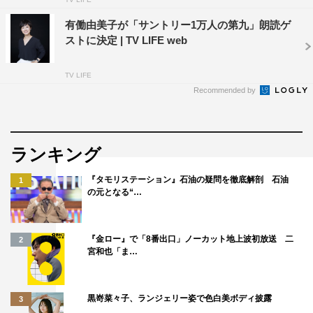
有働由美子が「サントリー1万人の第九」朗読ゲ
ストに決定 | TV LIFE web
TV LIFE
Recommended by
ランキング
『タモリステーション』石油の疑問を徹底解剖 石油
1
の元となる“…
『金ロー』で「8番出口」ノーカット地上波初放送 二
2
宮和也「ま…
黒嵜菜々子、ランジェリー姿で色白美ボディ披露
3