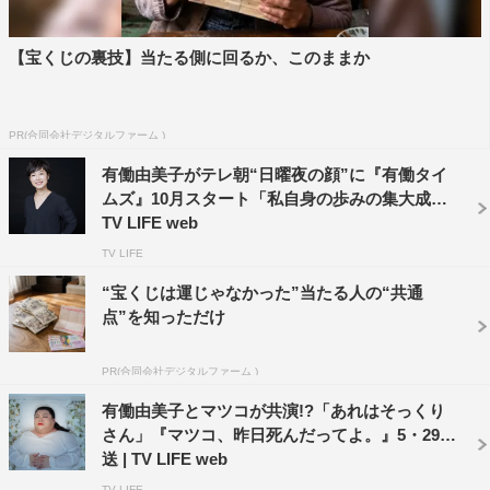
【宝くじの裏技】当たる側に回るか、このままか
PR(合同会社デジタルファーム )
有働由美子がテレ朝“日曜夜の顔”に『有働タイ
ムズ』10月スタート「私自身の歩みの集大成」 |
TV LIFE web
TV LIFE
“宝くじは運じゃなかった”当たる人の“共通
点”を知っただけ
PR(合同会社デジタルファーム )
有働由美子とマツコが共演!?「あれはそっくり
さん」『マツコ、昨日死んだってよ。』5・29放
送 | TV LIFE web
TV LIFE