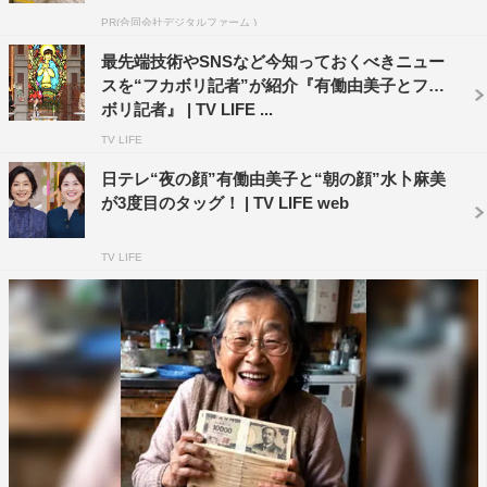
PR(合同会社デジタルファーム )
最先端技術やSNSなど今知っておくべきニュー
スを“フカボリ記者”が紹介『有働由美子とフカ
ボリ記者』 | TV LIFE ...
TV LIFE
日テレ“夜の顔”有働由美子と“朝の顔”水卜麻美
が3度目のタッグ！ | TV LIFE web
TV LIFE