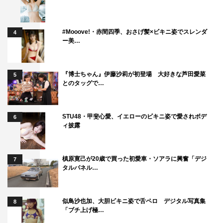
#Mooove!・赤間四季、おさげ髪×ビキニ姿でスレンダ
4
ー美…
『博士ちゃん』伊藤沙莉が初登場 大好きな芦田愛菜
5
とのタッグで…
STU48・甲斐心愛、イエローのビキニ姿で愛されボデ
6
ィ披露
槙原寛己が20歳で買った初愛車・ソアラに興奮「デジ
7
タルパネル…
似鳥沙也加、大胆ビキニ姿で舌ペロ デジタル写真集
8
「ブチ上げ極…