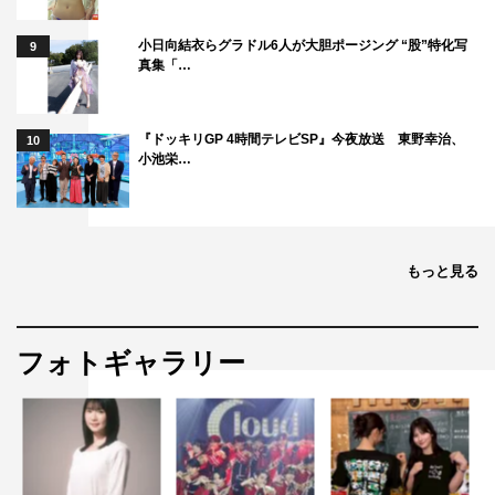
小日向結衣らグラドル6人が大胆ポージング “股”特化写
9
真集「…
『ドッキリGP 4時間テレビSP』今夜放送 東野幸治、
10
小池栄…
もっと見る
フォトギャラリー