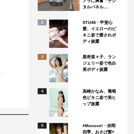
アラに興奮「デジ
タルパネル…
STU48・甲斐心
2
愛、イエローのビ
キニ姿で愛されボ
ディ披露
黒嵜菜々子、ラン
3
ジェリー姿で色白
美ボディ披露
高崎かなみ、葡萄
4
色ビキニ姿で美ヒ
ップ披露
#Mooove!・赤間
5
四季、おさげ髪×