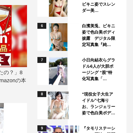
ビキニ姿でスレン
ダー美…
白濱美兎、ビキニ
6
姿で色白美ボディ
披露 デジタル限
定写真集『純…
小日向結衣らグラ
7
ドル6人が大胆ポ
たの？」8
ージング “股”特
化写真集「…
azonの本
“現役女子大生ア
8
イドル”七海り
お、ランジェリー
姿で色白美ボデ…
『タモリステーシ
9