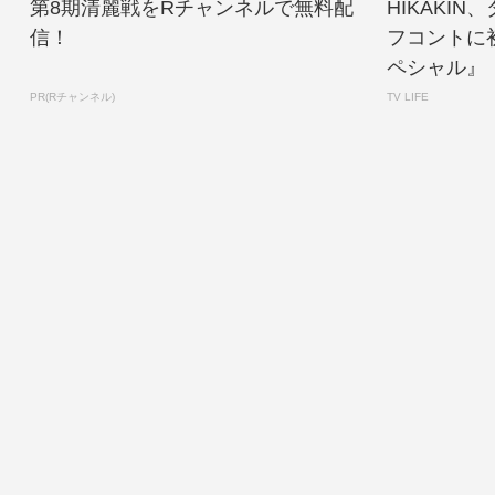
第8期清麗戦をRチャンネルで無料配
HIKAKI
信！
フコントに
ペシャル』【
PR(Rチャンネル)
TV LIFE