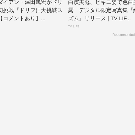
N、ダイアン・津田篤宏がドリ
白濱美兎、ビキニ姿で色白
初挑戦『ドリフに大挑戦ス
露 デジタル限定写真集『
コメントあり】...
ズム』リリース | TV LIF...
TV LIFE
Recommended