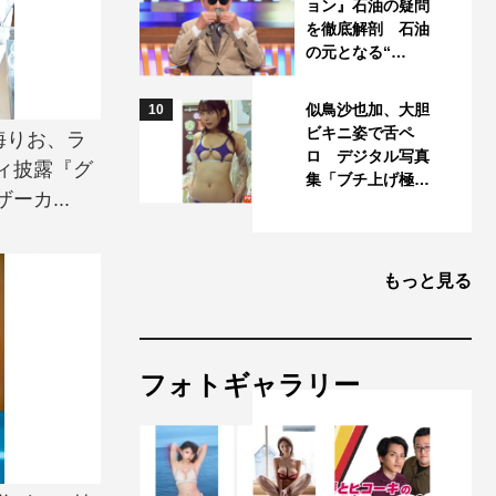
ョン』石油の疑問
を徹底解剖 石油
の元となる“…
似鳥沙也加、大胆
10
ビキニ姿で舌ペ
海りお、ラ
ロ デジタル写真
ィ披露『グ
集「ブチ上げ極…
カ...
もっと見る
フォトギャラリー