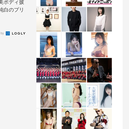
美ボディ披
純白のプリ
 by