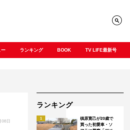
ュー
ランキング
BOOK
TV LIFE最新号
ランキング
槙原寛己が20歳で
1
月08日
買った初愛車・ソ