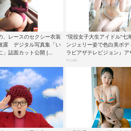
の、レースのセクシー衣装
”現役女子大生アイドル”七
披露 デジタル写真集「い
ンジェリー姿で色白美ボデ
」誌面カット公開 |...
ラビアザテレビジョン』アザー
TV LIFE