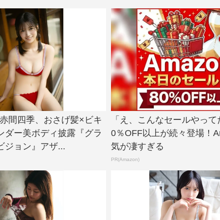
e!・赤間四季、おさげ髪×ビキ
「え、こんなセールやって
ンダー美ボディ披露『グラ
0％OFF以上が続々登場！Am
ジョン』アザ...
気が凄すぎる
PR(Amazon)