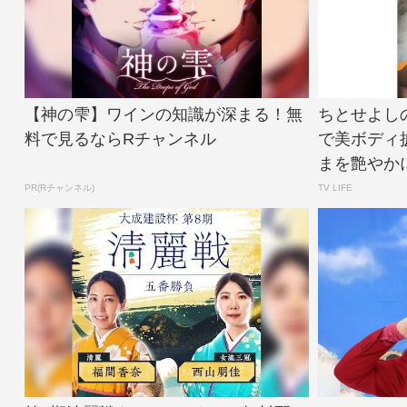
【神の雫】ワインの知識が深まる！無
ちとせよし
料で見るならRチャンネル
で美ボディ
まを艶やかに
PR(Rチャンネル)
TV LIFE