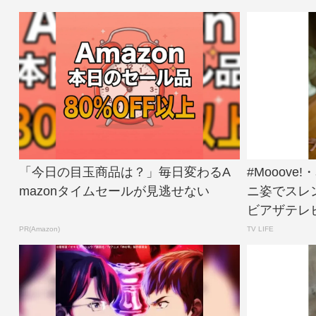
「今日の目玉商品は？」毎日変わるA
#Mooov
mazonタイムセールが見逃せない
ニ姿でスレ
ビアザテレビ
PR(Amazon)
TV LIFE