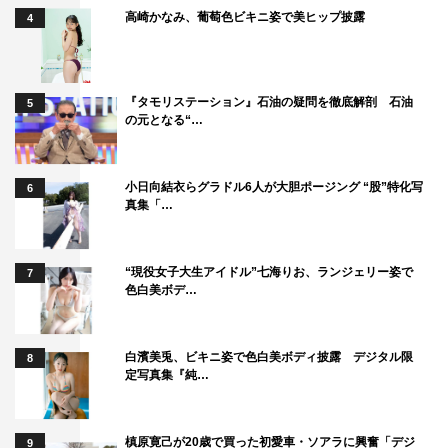
高崎かなみ、葡萄色ビキニ姿で美ヒップ披露
4
『タモリステーション』石油の疑問を徹底解剖 石油
5
の元となる“…
小日向結衣らグラドル6人が大胆ポージング “股”特化写
6
真集「…
“現役女子大生アイドル”七海りお、ランジェリー姿で
7
色白美ボデ…
白濱美兎、ビキニ姿で色白美ボディ披露 デジタル限
8
定写真集『純…
槙原寛己が20歳で買った初愛車・ソアラに興奮「デジ
9