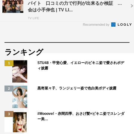
バイト 口コミの力で行列が出来るか検証 司
会は小手伸也 | TV LI...
TV LIFE
Recommended by
ランキング
STU48・甲斐心愛、イエローのビキニ姿で愛されボデ
1
ィ披露
黒嵜菜々子、ランジェリー姿で色白美ボディ披露
2
#Mooove!・赤間四季、おさげ髪×ビキニ姿でスレンダ
3
ー美…