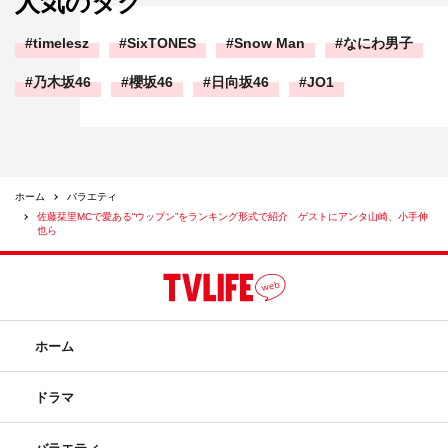
人気のタグ
timelesz
SixTONES
Snow Man
なにわ男子
乃木坂46
櫻坂46
日向坂46
JO1
ホーム
バラエティ
佐藤栞里MCで愛ある“ウップン”をランキング形式で紹介 ゲストにアンタ山崎、小手伸
也ら
ホーム
ドラマ