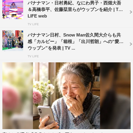
バナナマン・日村勇紀、なにわ男子・西畑大吾
＆高橋恭平、佐藤栞里らがウップンを紹介 | TV
LIFE web
TV LIFE
バナナマン日村、Snow Man佐久間大介らも共
感「カルビー」「箱根」「出川哲朗」への“愛の
ウップン”を発表 | TV ...
TV LIFE