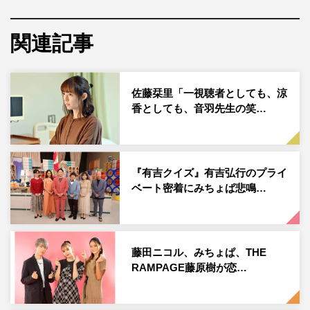
今回のテーマは、「本当に住みやすい街大賞」で2連覇を
関連記事
達成したJR川口駅のある埼玉県川口市。番組では、そん
な川口市を愛してやまない市民200人以上に調査を実施。
地元民のウップンを奥ノ木信夫川口市長の前で大胆に発表
佐藤栞里「一視聴者としても、涼
する。人生で初めて一人暮らしをした場所が川口市で、西
香としても、音羽先生の笑…
川口でアルバイトをしていたというロッチのコカドがロケ
に参加したが、なぜかVTRを見たコカドが声を上げスタジ
オ騒然。いったい何が起きたのか。
『有吉クイズ』有吉弘行のプライ
ベート密着にみちょぱ悲鳴…
さらに、中華料理のファミリーレストランチェーン「バー
ミヤン」が登場。ゲストの小手はバーミヤンに愛のウップ
ンがあるよう。結婚前、妻とのデートでいつもバーミヤン
を利用していた小手は、大好きなメニューがあるという。
藤田ニコル、みちょぱ、THE
RAMPAGE藤原樹が恋…
しかし、バーミヤンにはメニューが突然消える現象が起き
るらしく、その現象の謎が明らかになる。