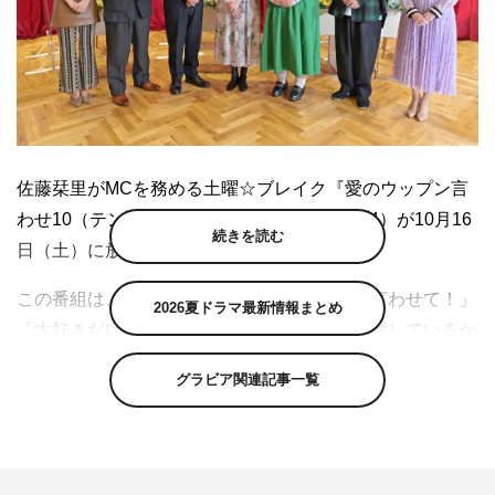
佐藤栞里がMCを務める土曜☆ブレイク『愛のウップン言
わせ10（テン）』（TBS系 後2・00～2・54）が10月16
続きを読む
日（土）に放送される。
この番組は、「大好きなんだけどこれだけは言わせて！」
2026夏ドラマ最新情報まとめ
「大好きだけどココがちょっと不満…」と、愛しているか
らこそ湧き出てくるウップンをランキング形式で発表して
グラビア関連記事一覧
いくバラエティ。佐藤がMC、日比麻音子TBSアナウンサ
ーが進行アシスタントを務め、山崎弘也（アンタッチャブ
ル）、池田美優、小手伸也、かなで（3時のヒロイン）、
コカドケンタロウ（ロッチ）がゲストとして出演する。