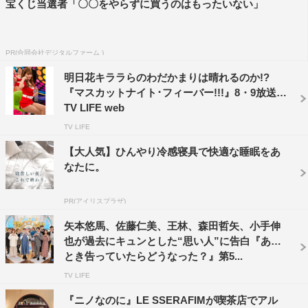
宝くじ当選者「〇〇をやらずに買うのはもったいない」
PR(合同会社デジタルファーム )
明日花キララらのわだかまりは晴れるのか!?
『マスカットナイト･フィーバー!!!』8・9放送 |
TV LIFE web
TV LIFE
【大人気】ひんやり冷感寝具で快適な睡眠をあ
なたに。
PR(アイリスプラザ)
矢本悠馬、佐藤仁美、王林、森田哲矢、小手伸
也が過去にキュンとした“思い人”に告白『あの
とき告っていたらどうなった？』第5...
TV LIFE
『ニノなのに』LE SSERAFIMが喫茶店でアル