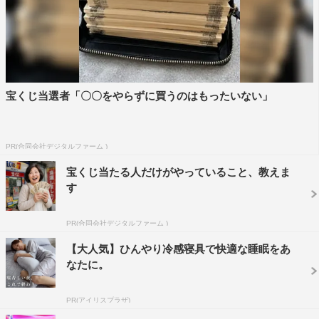
©TBS
宝くじ当選者「〇〇をやらずに買うのはもったいない」
PR(合同会社デジタルファーム )
宝くじ当たる人だけがやっていること、教えま
３時のヒロイン
アンタッチャブル
す
かなで
コカドケンタロウ
ロッチ
PR(合同会社デジタルファーム )
佐藤栞里
小手伸也
山崎弘也
【大人気】ひんやり冷感寝具で快適な睡眠をあ
なたに。
日比麻音子
池田美優
PR(アイリスプラザ)