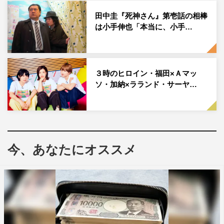
田中圭『死神さん』第壱話の相棒
は小手伸也「本当に、小手…
３時のヒロイン・福田×Ａマッ
ソ・加納×ラランド・サーヤ…
土曜☆ブレイク『愛のウップン言わせ10』
今、あなたにオススメ
TBS系
2021年10月16日（土）後2・00～2・54
この記事の写真