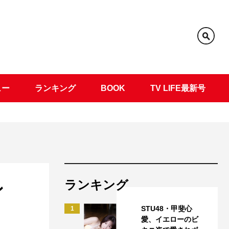
ュー
ランキング
BOOK
TV LIFE最新号
ランキング
ン
STU48・甲斐心
1
愛、イエローのビ