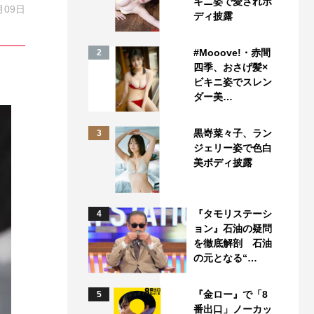
キニ姿で愛されボ
月09日
ディ披露
#Mooove!・赤間
2
四季、おさげ髪×
ビキニ姿でスレン
ダー美…
黒嵜菜々子、ラン
3
ジェリー姿で色白
美ボディ披露
『タモリステーシ
4
ョン』石油の疑問
を徹底解剖 石油
の元となる“…
『金ロー』で「8
5
番出口」ノーカッ