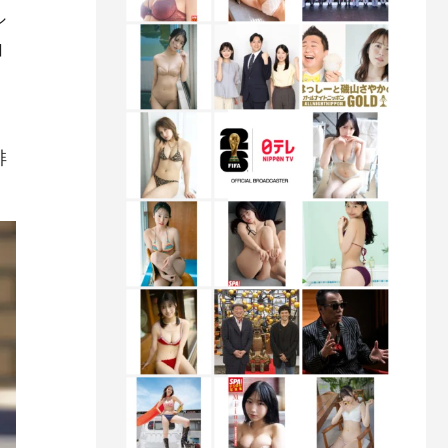
シ
加
俳