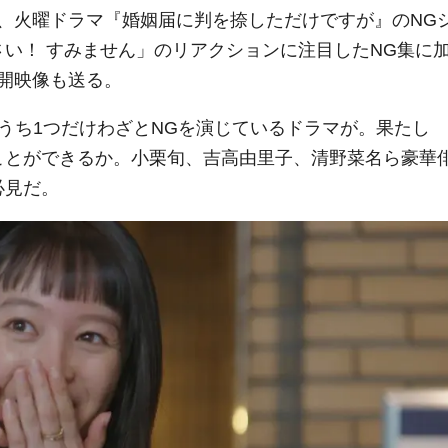
、火曜ドラマ『婚姻届に判を捺しただけですが』のNG
さい！ すみません」のリアクションに注目したNG集に
開映像も送る。
うち1つだけわざとNGを演じているドラマが。果たし
ことができるか。小栗旬、吉高由里子、清野菜名ら豪華
必見だ。