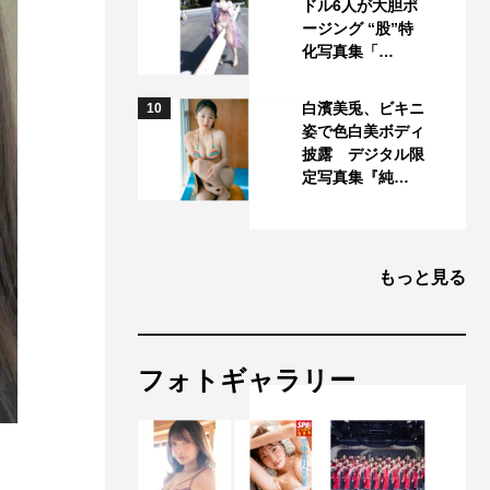
ドル6人が大胆ポ
ージング “股”特
化写真集「…
白濱美兎、ビキニ
10
姿で色白美ボディ
披露 デジタル限
定写真集『純…
もっと見る
フォトギャラリー