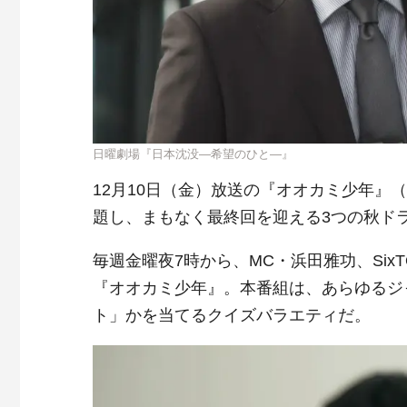
日曜劇場『日本沈没―希望のひと―』
12月10日（金）放送の『オオカミ少年』（
題し、まもなく最終回を迎える3つの秋ド
毎週金曜夜7時から、MC・浜田雅功、Si
『オオカミ少年』。本番組は、あらゆるジ
ト」かを当てるクイズバラエティだ。