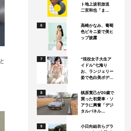
ト地上波初放送
二宮和也「ま…
高崎かなみ、葡萄
6
色ビキニ姿で美ヒ
ップ披露
“現役女子大生ア
7
」と
イドル”七海り
お、ランジェリー
姿で色白美ボデ…
槙原寛己が20歳で
8
買った初愛車・ソ
アラに興奮「デジ
タルパネル…
小日向結衣らグラ
9