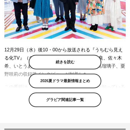
12月29日（水）後10・00から放送される『うちむら見え
る化TV』（テレビ東京系）に出演する内村光良、佐々木
続きを読む
希、いとうあさこ、サバンナ・高橋茂雄、小島瑠璃子、粟
野咲莉の収録後インタビューが到着した。
2026夏ドラマ最新情報まとめ
この番組は、なんか聞いた気がするし、少しは知っている
けれど、「じゃあ説明して！」と言われたら、イマイチ分
グラビア関連記事一覧
かってない“フワフワした言葉”を「見える化」して理解す
る“笑学バラエティ”。
プレゼンターの石原良純、カズレーザー、ヒコロヒーら