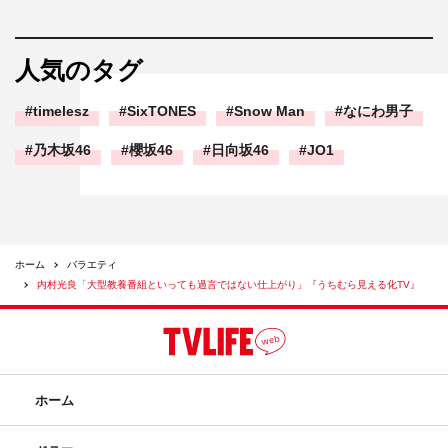
人気のタグ
timelesz
SixTONES
Snow Man
なにわ男子
乃木坂46
櫻坂46
日向坂46
JO1
ホーム
バラエティ
内村光良「大型教養番組といっても過言ではない仕上がり」『うちむら見える化TV』
ホーム