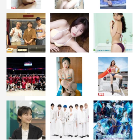
ZAZY
あんり
いとうあさこ
カズレーザー
サバンナ
スピードワゴン
ティモンディ
パンサー
ヒコロヒー
ぼる塾
井戸田潤
佐々木希
内村光良
向井慧
小島瑠璃子
石原良純