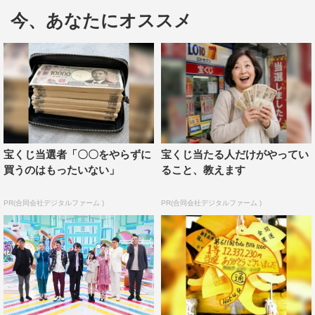
が、井戸田潤（スピードワゴン）、ZAZY、ティモンデ
今、あなたにオススメ
ィ、あんり（ぼる塾）らが出演するVTRから「宝くじ」
「5G」「地球温暖化」「サウナで“ととのう”」「ホコリ」
「なんでも安いニッポン」を見える化して、分かりやすく
解説する。
出演者インタビュー
◆「見える化」がテーマの新企画ですが、収録を終えてい
宝くじ当選者「〇〇をやらずに
宝くじ当たる人だけがやってい
かがでしたか？
買うのはもったいない」
ること、教えます
高橋茂雄：僕はサウナがめちゃめちゃ好きで、サウナ
PR(合同会社デジタルファーム )
PR(合同会社デジタルファーム )
の“ととのう”を、よく説明してくれって言われるんですけ
ど、今までしっくりくる説明ができていなかったんです。
でも今回の放送を見てもらったらええんやなってなりまし
た（笑）。
小島瑠璃子：確かに、ととのった瞬間が分かりそうな気が