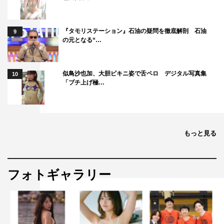
ー）
『タモリステーション』石油の疑問を徹底解剖 石油
9
＜ゲスト＞
の元となる“…
粟野咲莉、佐々木希、いとうあさこ、小島瑠璃子、向井慧
（パンサー）
似鳥沙也加、大胆ビキニ姿で舌ペロ デジタル写真集
10
「ブチ上げ極…
＜プレゼンター＞
石原良純、カズレーザー、ヒコロヒー ほか
＜ロケ出演＞
もっと見る
井戸田潤（スピードワゴン）、ZAZY、ティモンディ、あ
んり（ぼる塾）ほか
フォトギャラリー
公式Twitter：@mieruka_tv
ハッシュタグ：#うちむら見える化TV
©テレビ東京