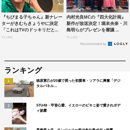
が死んでいくっていうのを「見える化」してほしいですね
～。
『ちびまる子ちゃん』新ナレー
内村光良MCの『四大化計画』
ターがきむらきょうやに決定
新作が放送決定！堀未央奈・川
内村光良：同感ですね。細胞がどのくらい死んでいくの
「これはTVのドッキリだと...
島明らがプレゼンを審議 ...
か、何歳くらいから減っていくのか、何個あるのかとか、
TV LIFE
TV LIFE
非常に知りたいですね。風呂に入った時に女子高生みたい
Recommended by
な脚になっている時があって、肉体の衰えを感じているの
で（笑）。「俺の脚ってこんなに細くなったんだ!?」って
ビックリする時があるのでぜひ知りたい（笑）。
ランキング
佐々木：私は、犬の気持ちを「見える化」してほしいで
槙原寛己が20歳で買った初愛車・ソアラに興奮「デジ
1
す。どう思っているのか知りたいなって思います。
タルパネル…
内村：分かる分かる。寝起きのテンションとか、犬の気持
STU48・甲斐心愛、イエローのビキニ姿で愛されボデ
2
ち知りたいよね。
ィ披露
◆視聴者へのメッセージをお願いいたします。
黒嵜菜々子、ランジェリー姿で色白美ボディ披露