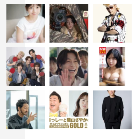
粟野咲莉
高橋茂雄