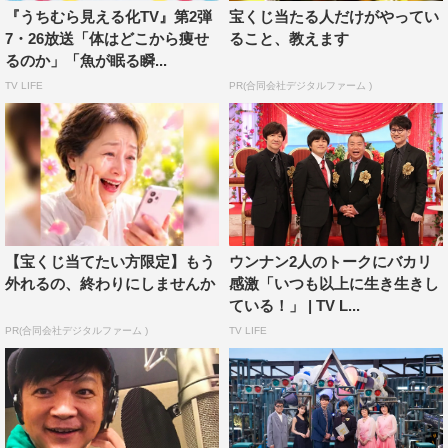
『うちむら見える化TV』第2弾
宝くじ当たる人だけがやってい
しますよね。だから今、めっちゃサウナに行きたいです！
7・26放送「体はどこから痩せ
ること、教えます
るのか」「魚が眠る瞬...
佐々木希：確かに試してみたいですね。
TV LIFE
PR(合同会社デジタルファーム )
いとうあさこ：私は、地球温暖化のテーマを“風船”を使っ
て説明してくれたのが分かりやすかったです。全てが悪い
わけじゃないということも教えていただいたし、自分が思
っていた以上に“温暖化”が進んでいるんだなと思えて、す
ごくリアルでした。
【宝くじ当てたい方限定】もう
ウンナン2人のトークにバカリ
粟野咲莉：ちょうど今、学校でSDGsのことを習ってい
外れるの、終わりにしませんか
感激「いつも以上に生き生きし
て、それよりももっと難しいテーマだったけど、地球温暖
ている！」 | TV L...
化を“風船”で表現してくれたのでとても分かりやすかった
PR(合同会社デジタルファーム )
TV LIFE
です。
◆今後、「見える化」してほしいテーマはありますか？
いとう：人間の細胞って、一日でものすごい数が減ってい
くとか言いませんか？ 頭を叩いたら何億個とか…。細胞