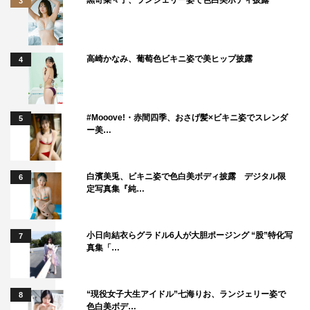
3
内村：今回は「ホコリ」や「5G電波」を「見える化」し
ましたけど、電波があんなにも街中に巡らされていて、自
分たちにも刺さっているというのにはビックリしました。
高崎かなみ、葡萄色ビキニ姿で美ヒップ披露
4
5G電波にも意外な弱点があって、脆さもあるんだという
ことも勉強になりましたね。
「安いニッポン」というテーマも、大型教養番組といって
#Mooove!・赤間四季、おさげ髪×ビキニ姿でスレンダ
5
も過言ではない仕上がりになっていますので、笑いながら
ー美…
勉強していただければと思います。
『うちむら見える化TV』
白濱美兎、ビキニ姿で色白美ボディ披露 デジタル限
6
定写真集『純…
2021年12月29日（水）後10時～11時24分
テレビ東京系
小日向結衣らグラドル6人が大胆ポージング “股”特化写
7
＜MC＞
真集「…
内村光良
＜進行＞
“現役女子大生アイドル”七海りお、ランジェリー姿で
8
色白美ボデ…
サバンナ・高橋茂雄、角谷暁子（テレビ東京アナウンサ