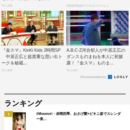
TV LIFE
PR(合同会社デジタルファーム )
『金スマ』KinKi Kids 2時間SP
A.B.C-Z河合郁人が中居正広の
中居正広と超貴重な思い出ト
ダンスものまねを本人に初披
ーク＆秘蔵...
露！『金スマ』ものま...
TV LIFE
TV LIFE
Recommended by
ランキング
#Mooove!・赤間四季、おさげ髪×ビキニ姿でスレンダ
1
ー美…