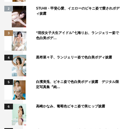
STU48・甲斐心愛、イエローのビキニ姿で愛されボデ
2
ィ披露
“現役女子大生アイドル”七海りお、ランジェリー姿で
3
色白美ボデ…
黒嵜菜々子、ランジェリー姿で色白美ボディ披露
4
白濱美兎、ビキニ姿で色白美ボディ披露 デジタル限
5
定写真集『純…
高崎かなみ、葡萄色ビキニ姿で美ヒップ披露
6