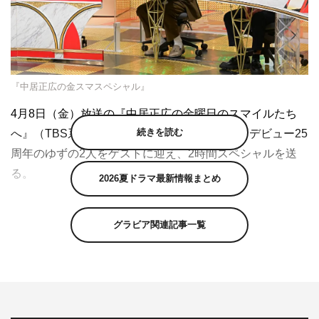
『中居正広の金スマスペシャル』
4月8日（金）放送の『中居正広の金曜日のスマイルたち
続きを読む
へ』（TBS系 午後8時57分〜10時54分）は、デビュー25
周年のゆずの2人をゲストに迎え、2時間スペシャルを送
る。
2026夏ドラマ最新情報まとめ
“思い出のゆず曲ランキング”と題したメイン企画では、日
本全国で心に残るゆず曲との思い出を大調査。「ゆずの楽
グラビア関連記事一覧
曲がキッカケで結婚した！」「これがキッカケで自分もア
ーティストになった！」など、日本全国のゆずファンをは
じめ、石原さとみ、市川猿之助、桐生祥秀、NI-
KI（ENHYPEN）、長谷川忍（シソンヌ）、水野良樹（い