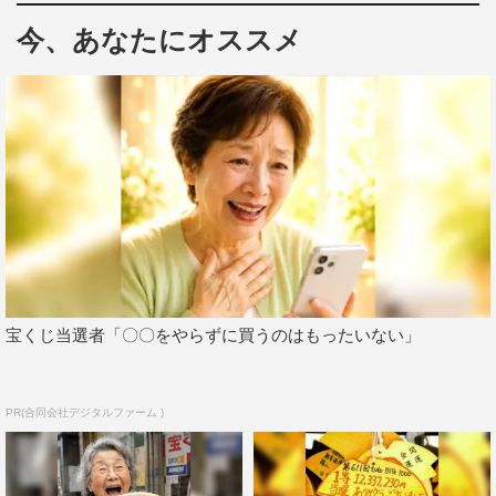
重音源に注目だ。
今、あなたにオススメ
宝くじ当選者「〇〇をやらずに買うのはもったいない」
デビュー25周年のゆず
PR(合同会社デジタルファーム )
そして番組のラストには、中居とゆずの思い出の一曲であ
るあの名曲をスペシャルライブで披露する。