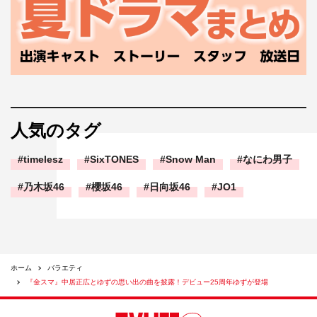
人気のタグ
timelesz
SixTONES
Snow Man
なにわ男子
乃木坂46
櫻坂46
日向坂46
JO1
ホーム
バラエティ
『金スマ』中居正広とゆずの思い出の曲を披露！デビュー25周年ゆずが登場