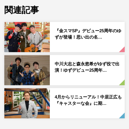
きものがかり）、LiSAら各界の著名人から寄せられたゆ
関連記事
ずの楽曲にまつわる思い出と、名曲の数々をランキング形
式で紹介。ゆずの25年間の軌跡を振り返り、その魅力に迫
っていく。
『金スマSP』デビュー25周年のゆ
ずが登場！思い出の名…
中居が「いつ会ってもギスギスしてない。いい意味で緊張
感がない」と評するゆずだが、人知れず苦悩する日々もあ
ったよう。若かりし頃にやり場のない思いに苦悩したこ
と、そこで生まれた楽曲も明らかとなる。
中川大志と森永悠希がゆず役で出
演！ゆずデビュー25周年…
また、名曲「栄光の架橋」は、本人たちも持っていない貴
重映像が視聴者投稿で寄せられ、初披露される。そして、
ゆずの2人から「栄光の架橋」への思いが語られる場面
4月からリニューアル！中居正広も
も。
『キャスターな会』に期…
さらに、路上ライブ時代からゆずを見守ってきたファンの
自宅から、デビュー前の「夏色」の秘蔵音源を発見。披露
されるひと幕も。北川悠仁も驚いた、26〜27年前の超貴