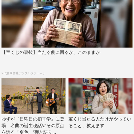
IMALU
Kis-My-Ft2
ギャル曽根
ゆず
中居正広
宮田俊哉
清塚信也
【宝くじの裏技】当たる側に回るか、このままか
PR(合同会社デジタルファーム )
ゆずが『日曜日の初耳学』に登
宝くじ当たる人だけがやってい
場 名曲の誕生秘話やその原点
ること、教えます
を語る「夏色」“弾き語り...