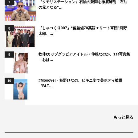
『タモリステーション』石油の疑問を徹底解剖 石油
7
の元となる“…
『しゃべくり007』“偏差値70英語エリート軍団”河野
8
太郎、…
軟体Iカップグラビアアイドル・仲根なのか、1st写真集
9
「おは…
#Mooove!・姫野ひなの、ビキニ姿で美ボディ披露
10
『BLT…
もっと見る