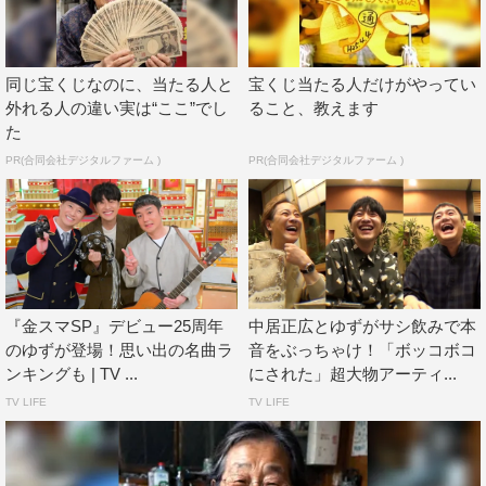
番組情報
『中居正広の金スマスペシャル』
同じ宝くじなのに、当たる人と
宝くじ当たる人だけがやってい
TBS系
外れる人の違い実は“ここ”でし
ること、教えます
2022年4月8日（金）午後8時57分〜10時54分
た
PR(合同会社デジタルファーム )
PR(合同会社デジタルファーム )
この記事の写真
『金スマSP』デビュー25周年
中居正広とゆずがサシ飲みで本
©TBS
のゆずが登場！思い出の名曲ラ
音をぶっちゃけ！「ボッコボコ
ンキングも | TV ...
にされた」超大物アーティ...
TV LIFE
TV LIFE