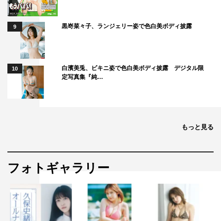
黒嵜菜々子、ランジェリー姿で色白美ボディ披露
9
白濱美兎、ビキニ姿で色白美ボディ披露 デジタル限
10
定写真集『純…
もっと見る
フォトギャラリー