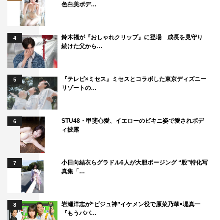
色白美ボデ…
鈴木福が『おしゃれクリップ』に登場 成長を見守り
4
続けた父から…
『テレビ×ミセス』ミセスとコラボした東京ディズニー
5
リゾートの…
STU48・甲斐心愛、イエローのビキニ姿で愛されボデ
6
ィ披露
小日向結衣らグラドル6人が大胆ポージング “股”特化写
7
真集「…
岩瀬洋志が“ビジュ神”イケメン役で原菜乃華×堤真一
8
『もうパパ…