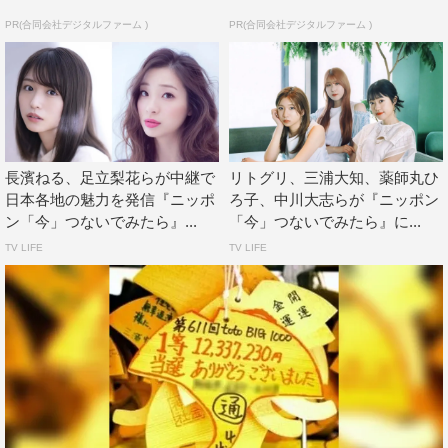
PR(合同会社デジタルファーム )
PR(合同会社デジタルファーム )
長濱ねる、足立梨花らが中継で
リトグリ、三浦大知、薬師丸ひ
日本各地の魅力を発信『ニッポ
ろ子、中川大志らが『ニッポン
ン「今」つないでみたら』...
「今」つないでみたら』に...
TV LIFE
TV LIFE