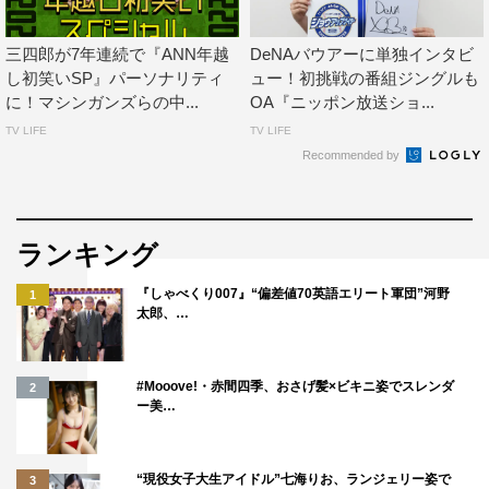
三四郎が7年連続で『ANN年越
DeNAバウアーに単独インタビ
し初笑いSP』パーソナリティ
ュー！初挑戦の番組ジングルも
に！マシンガンズらの中...
OA『ニッポン放送ショ...
TV LIFE
TV LIFE
Recommended by
ランキング
『しゃべくり007』“偏差値70英語エリート軍団”河野
1
太郎、…
#Mooove!・赤間四季、おさげ髪×ビキニ姿でスレンダ
2
ー美…
“現役女子大生アイドル”七海りお、ランジェリー姿で
3