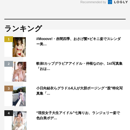
Recommended by
ランキング
#Mooove!・赤間四季、おさげ髪×ビキニ姿でスレンダ
1
ー美…
軟体Iカップグラビアアイドル・仲根なのか、1st写真集
2
「おは…
小日向結衣らグラドル6人が大胆ポージング “股”特化写
3
真集「…
“現役女子大生アイドル”七海りお、ランジェリー姿で
4
色白美ボデ…