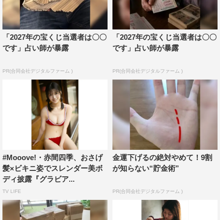
「2027年の宝くじ当選者は〇〇
「2027年の宝くじ当選者は〇〇
です」占い師が暴露
です」占い師が暴露
PR(合同会社デジタルファーム )
PR(合同会社デジタルファーム )
#Mooove!・赤間四季、おさげ
金運下げるの絶対やめて！9割
髪×ビキニ姿でスレンダー美ボ
が知らない“貯金術”
ディ披露『グラビア...
TV LIFE
PR(合同会社デジタルファーム )