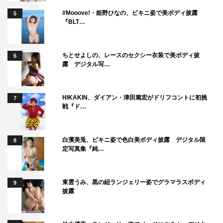
#Mooove!・姫野ひなの、ビキニ姿で美ボディ披露
5
『BLT…
ちとせよしの、レースのセクシー衣装で美ボディ披
6
露 デジタル写…
HIKAKIN、ダイアン・津田篤宏がドリフコントに初挑
7
戦『ド…
白濱美兎、ビキニ姿で色白美ボディ披露 デジタル限
8
定写真集『純…
東雲うみ、黒の紐ランジェリー姿でグラマラスボディ
9
披露