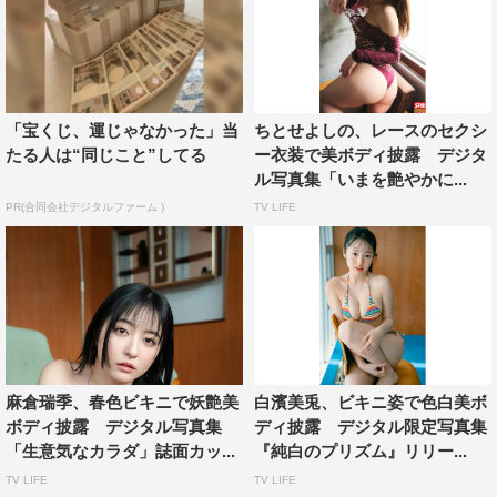
「宝くじ、運じゃなかった」当
ちとせよしの、レースのセクシ
たる人は“同じこと”してる
ー衣装で美ボディ披露 デジタ
ル写真集「いまを艶やかに...
PR(合同会社デジタルファーム )
TV LIFE
麻倉瑞季、春色ビキニで妖艶美
白濱美兎、ビキニ姿で色白美ボ
ボディ披露 デジタル写真集
ディ披露 デジタル限定写真集
「生意気なカラダ」誌面カッ...
『純白のプリズム』リリー...
TV LIFE
TV LIFE