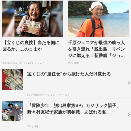
TVLIFE
あばれる君
千原ジュニア
向井康二
岡村隆史
川島海荷
田中直樹
目黒蓮
【宝くじの裏技】当たる側に
千原ジュニアが最強の助っ人
回るか、このままか
を引き連れ「脱出島」リベン
ジに燃える！新番組『ジョン
ソ...
PR(合同会社デジタルファーム )
TV LIFE
宝くじの“運任せ”から抜けた人だけ変わる
PR(合同会社デジタルファーム )
『冒険少年 脱出島家族SP』カジサック親子、
野々村友紀子家族が初参戦 あばれる君...
TV LIFE