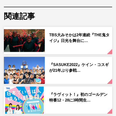
な形で作るのかが見どころだ。
12月12日放送の『アイ・アム・冒険少年』で、この新春
関連記事
SPの「脱出島」挑戦者が発表となった。1人目は卓越した
トークスキルでバラエティにとどまらず数多くの番組で活
TBS大みそかは2年連続『THE鬼タ
躍しているお笑い芸人・千原ジュニア。千原ジュニアは自
イジ』日光を舞台に…
身のYouTubeチャンネルでキャンプ動画を配信しているほ
どのアウトドア好き。「脱出島」への出演を熱望していた
というが、一体どんなアウトドアスキルを駆使して脱出に
『SASUKE2022』ケイン・コスギ
挑戦するのか。
が21年ぶり参戦…
千原ジュニアを迎え撃つ2人目の挑戦者は、今回で19回目
の参戦となる「脱出島」絶対王者・あばれる君。以前共演
した際、「脱出島」に出たいと言う千原ジュニアに対して
『ラヴィット！』初のゴールデン
「僕と対決しましょう」と宣戦布告していたが、その対決
特番12・28に3時間生…
がついに実現する。