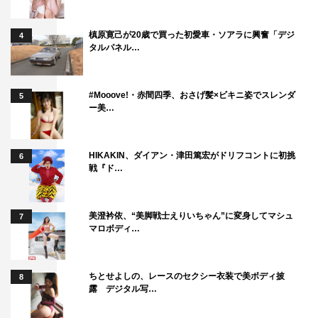
槙原寛己が20歳で買った初愛車・ソアラに興奮「デジ
4
タルパネル…
#Mooove!・赤間四季、おさげ髪×ビキニ姿でスレンダ
5
ー美…
HIKAKIN、ダイアン・津田篤宏がドリフコントに初挑
6
戦『ド…
美澄衿依、“美脚戦士えりいちゃん”に変身してマシュ
7
マロボディ…
ちとせよしの、レースのセクシー衣装で美ボディ披
8
露 デジタル写…