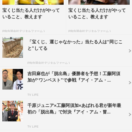
＜冒険ゲスト＞（50音順）
千原ジュニア、あばれる君
宝くじ当たる人だけがやって
宝くじ当たる人だけがやって
いること、教えます
いること、教えます
公式サイト：
https://www.tbs.co.jp/iamboukensyounen/
公式Twitter：@boukenshounen1
PR(合同会社デジタルファーム )
PR(合同会社デジタルファーム )
公式Instagram：@boukenshounen_tbs
「宝くじ、運じゃなかった」当たる人は“同じこ
と”してる
この記事の写真
PR(合同会社デジタルファーム )
吉田麻也が「脱出島」優勝者を予想！工藤阿須
加が“ワンベスト”で参戦『アイ・アム・...
TV LIFE
©TBS
千原ジュニア×工藤阿須加×あばれる君が新年最
初の「脱出島」で対決『アイ・アム・冒...
TV LIFE