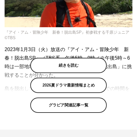
『アイ・アム・冒険少年 新春！脱出島SP』初参戦する千原ジュニア
©TBS
2023年1月3日（火）放送の『アイ・アム・冒険少年 新
春！脱出島SP』（TBS系 午後5時～9時／※午後5時～6
続きを読む
時は一部地域を除く）で、千原ジュニアが「脱出島」に挑
戦することが分かった。
2026夏ドラマ最新情報まとめ
島を脱出して4キロ先のゴールにたどり着くまでの時間を
競う「脱出島」。水と食料を除くアイテムを45リットルの
グラビア関連記事一覧
バックパックに詰めて持ち込むことができる「ワンバッグ
システム」を、いかに知恵を絞って活用するかが勝負の行
方を左右する。島で水や火、食料をどのように確保するの
か、そして脱出するためのイカダや船をどんな材料でどん