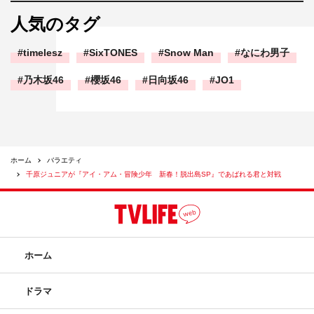
人気のタグ
timelesz
SixTONES
Snow Man
なにわ男子
乃木坂46
櫻坂46
日向坂46
JO1
ホーム
バラエティ
千原ジュニアが『アイ・アム・冒険少年 新春！脱出島SP』であばれる君と対戦
ホーム
ドラマ