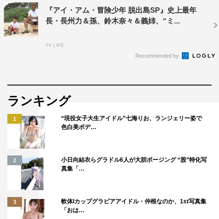
『アイ・アム・冒険少年 脱出島SP』史上最年
長・長州力＆孫、鈴木奈々＆義姉、“ミ...
TV LIFE
Recommended by
ランキング
“現役女子大生アイドル”七海りお、ランジェリー姿で
1
色白美ボデ…
小日向結衣らグラドル6人が大胆ポージング “股”特化写
2
真集「…
軟体Iカップグラビアアイドル・仲根なのか、1st写真集
3
「おは…