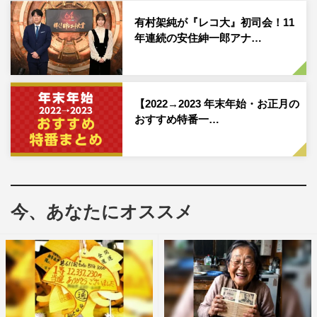
さらに、お笑い芸人2人の対決に割って入る3人目の挑戦者
として、日曜劇場に出演したイケメン俳優が参戦。その正
有村架純が『レコ大』初司会！11
年連続の安住紳一郎アナ…
体は近日発表される。
番組情報
【2022→2023 年末年始・お正月の
『アイ・アム・冒険少年 新春！脱出島SP』
おすすめ特番一…
TBS系
2023年1月3日（月）午後5時～9時
※午後5時～6時は一部地域を除く
＜MC＞
今、あなたにオススメ
岡村隆史（ナインティナイン）、田中直樹（ココリコ）、
川島海荷
＜レギュラー出演者＞
向井康二、目黒蓮（Snow Man）