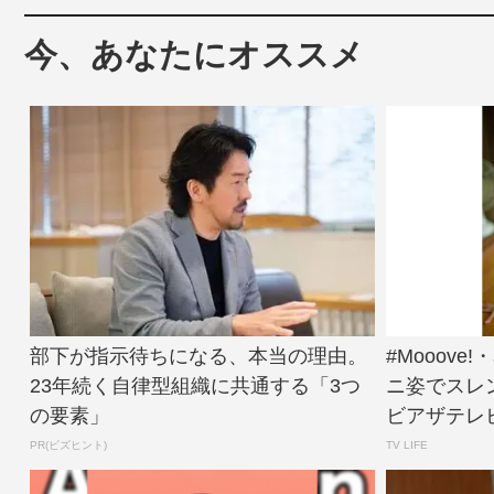
今、あなたにオススメ
部下が指示待ちになる、本当の理由。
#Mooov
23年続く自律型組織に共通する「3つ
ニ姿でスレ
の要素」
ビアザテレビ
PR(ビズヒント)
TV LIFE