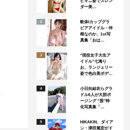
ビキニ姿でスレン
ダー美…
軟体Iカップグラ
2
ビアアイドル・仲
根なのか、1st写
真集「おは…
“現役女子大生ア
3
イドル”七海り
お、ランジェリー
姿で色白美ボデ…
小日向結衣らグラ
4
ドル6人が大胆ポ
ージング “股”特
化写真集「…
HIKAKIN、ダイア
5
ン・津田篤宏がド