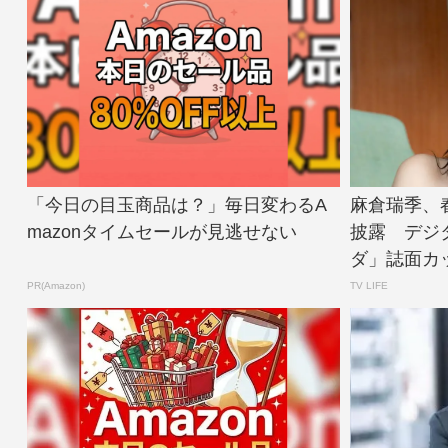
「今日の目玉商品は？」毎日変わるA
麻倉瑞季、
mazonタイムセールが見逃せない
披露 デジ
ダ」誌面カット公
PR(Amazon)
TV LIFE