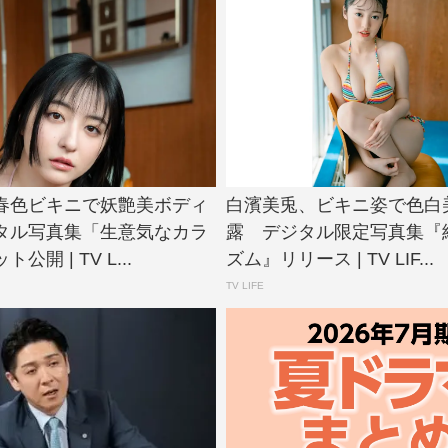
春色ビキニで妖艶美ボディ
白濱美兎、ビキニ姿で色白
タル写真集「生意気なカラ
露 デジタル限定写真集『
開 | TV L...
ズム』リリース | TV LIF...
TV LIFE