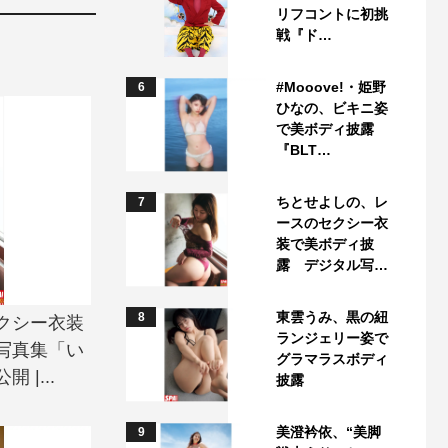
リフコントに初挑
戦『ド…
#Mooove!・姫野
6
ひなの、ビキニ姿
で美ボディ披露
『BLT…
ちとせよしの、レ
7
ースのセクシー衣
装で美ボディ披
露 デジタル写…
東雲うみ、黒の紐
8
クシー衣装
ランジェリー姿で
写真集「い
グラマラスボディ
|...
披露
美澄衿依、“美脚
9