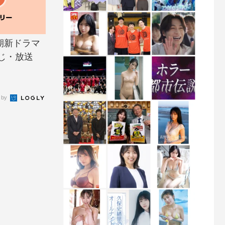
月期新ドラマ
じ・放送
 by