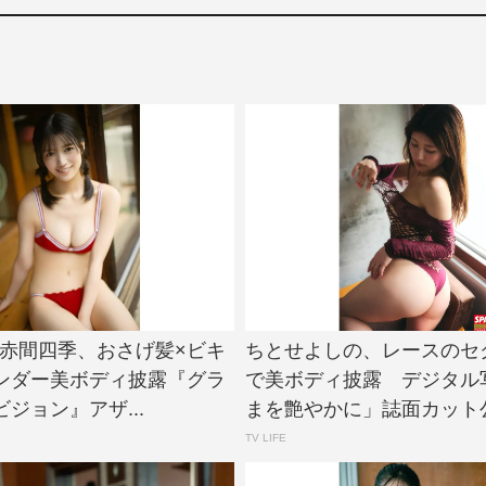
e!・赤間四季、おさげ髪×ビキ
ちとせよしの、レースのセ
ンダー美ボディ披露『グラ
で美ボディ披露 デジタル
ジョン』アザ...
まを艶やかに」誌面カット公開 
TV LIFE