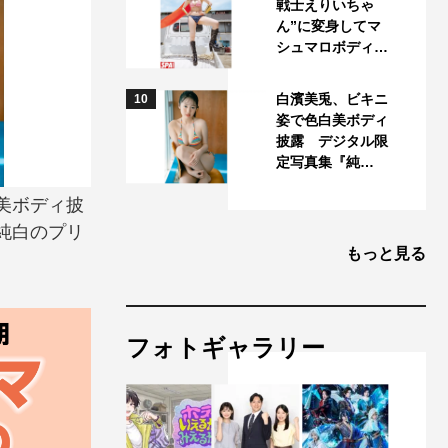
戦士えりいちゃ
ん”に変身してマ
シュマロボディ…
白濱美兎、ビキニ
10
姿で色白美ボディ
披露 デジタル限
定写真集『純…
美ボディ披
純白のプリ
もっと見る
フォトギャラリー