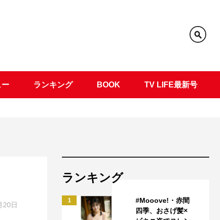
ュー
ランキング
BOOK
TV LIFE最新号
ランキング
#Mooove!・赤間
1
月20日
四季、おさげ髪×