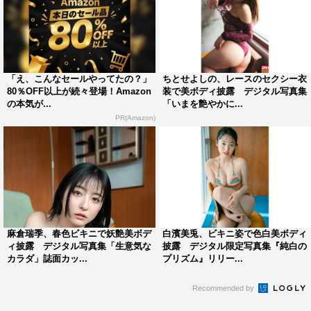
「え、こんなセールやってたの？」
ちとせよしの、レースのセクシー衣
80％OFF以上が続々登場！Amazon
装で美ボディ披露 デジタル写真集
の本気が...
「いまを艶やかに...
PR(Amazon)
麻倉瑞季、春色ビキニで妖艶美ボデ
白濱美兎、ビキニ姿で色白美ボディ
ィ披露 デジタル写真集「生意気な
披露 デジタル限定写真集『純白の
カラダ」誌面カッ...
プリズム』リリー...
Recommended by