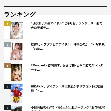
ランキング
“現役女子大生アイドル”七海りお、ランジェリー姿で
1
色白美ボデ…
軟体Iカップグラビアアイドル・仲根なのか、1st写真集
2
「おは…
#Mooove!・赤間四季、おさげ髪×ビキニ姿でスレンダ
3
ー美…
HIKAKIN、ダイアン・津田篤宏がドリフコントに初挑
4
戦『ド…
小日向結衣らグラドル6人が大胆ポージング “股”特化写
5