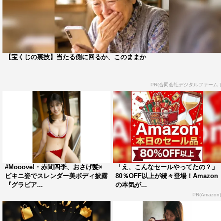
【宝くじの裏技】当たる側に回るか、このままか
PR(合同会社デジタルファーム )
#Mooove!・赤間四季、おさげ髪×
「え、こんなセールやってたの？」
ビキニ姿でスレンダー美ボディ披露
80％OFF以上が続々登場！Amazon
『グラビア...
の本気が...
PR(Amazon)