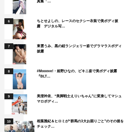
真集「…
ちとせよしの、レースのセクシー衣装で美ボディ披
6
露 デジタル写…
東雲うみ、黒の紐ランジェリー姿でグラマラスボディ
7
披露
#Mooove!・姫野ひなの、ビキニ姿で美ボディ披露
8
『BLT…
美澄衿依、“美脚戦士えりいちゃん”に変身してマシュ
9
マロボディ…
相葉雅紀＆ヒロミが“群馬の3大お困りごと”のその後を
10
チェック…