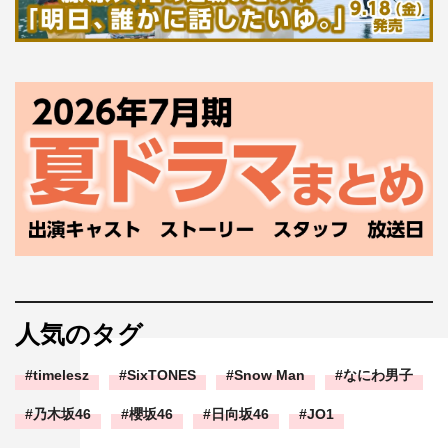
人気のタグ
timelesz
SixTONES
Snow Man
なにわ男子
乃木坂46
櫻坂46
日向坂46
JO1