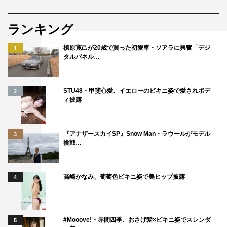
ランキング
槙原寛己が20歳で買った初愛車・ソアラに興奮「デジ
1
タルパネル…
STU48・甲斐心愛、イエローのビキニ姿で愛されボデ
2
ィ披露
『アナザースカイSP』Snow Man・ラウールがモデル
3
挑戦…
高崎かなみ、葡萄色ビキニ姿で美ヒップ披露
4
#Mooove!・赤間四季、おさげ髪×ビキニ姿でスレンダ
5