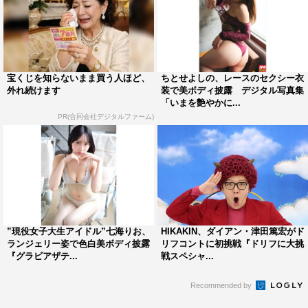
宝くじを知らないまま買う人ほど、
ちとせよしの、レースのセクシー衣
外れ続けます
装で美ボディ披露 デジタル写真集
「いまを艶やかに...
PR(合同会社デジタルファーム)
”現役女子大生アイドル”七海りお、
HIKAKIN、ダイアン・津田篤宏がド
ランジェリー姿で色白美ボディ披露
リフコントに初挑戦『ドリフに大挑
『グラビアザテ...
戦スペシャ...
Recommended by