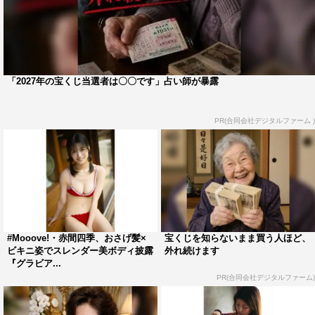
「2027年の宝くじ当選者は〇〇です」占い師が暴露
PR(合同会社デジタルファーム )
#Mooove!・赤間四季、おさげ髪×
宝くじを知らないまま買う人ほど、
ビキニ姿でスレンダー美ボディ披露
外れ続けます
『グラビア...
PR(合同会社デジタルファーム)