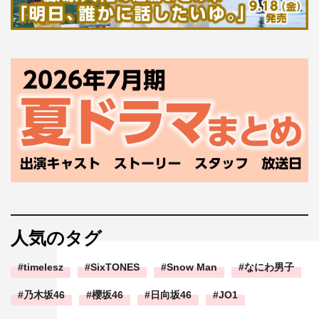
人気のタグ
timelesz
SixTONES
Snow Man
なにわ男子
乃木坂46
櫻坂46
日向坂46
JO1