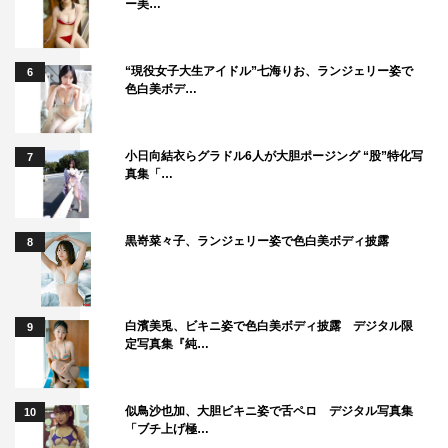
ー美…
“現役女子大生アイドル”七海りお、ランジェリー姿で
6
色白美ボデ…
小日向結衣らグラドル6人が大胆ポージング “股”特化写
7
真集「…
黒嵜菜々子、ランジェリー姿で色白美ボディ披露
8
白濱美兎、ビキニ姿で色白美ボディ披露 デジタル限
9
定写真集『純…
似鳥沙也加、大胆ビキニ姿で舌ペロ デジタル写真集
10
「ブチ上げ極…