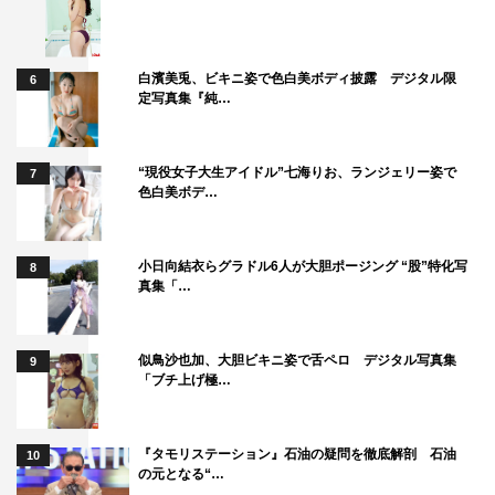
白濱美兎、ビキニ姿で色白美ボディ披露 デジタル限
6
定写真集『純…
“現役女子大生アイドル”七海りお、ランジェリー姿で
7
色白美ボデ…
小日向結衣らグラドル6人が大胆ポージング “股”特化写
8
真集「…
似鳥沙也加、大胆ビキニ姿で舌ペロ デジタル写真集
9
「ブチ上げ極…
『タモリステーション』石油の疑問を徹底解剖 石油
10
の元となる“…