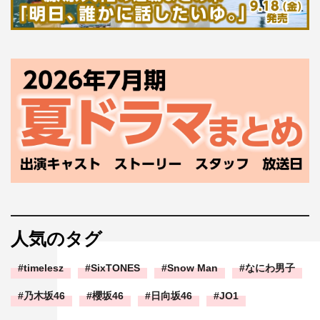
人気のタグ
timelesz
SixTONES
Snow Man
なにわ男子
乃木坂46
櫻坂46
日向坂46
JO1