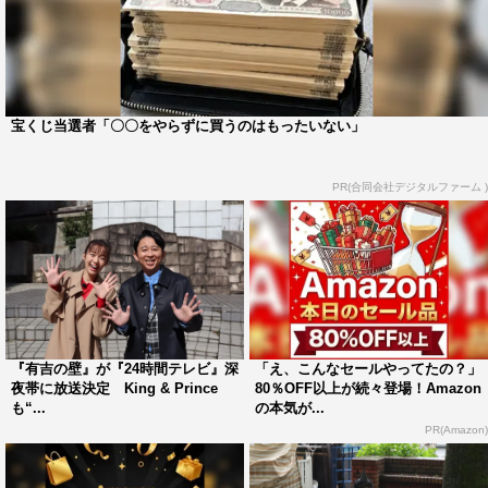
宝くじ当選者「〇〇をやらずに買うのはもったいない」
PR(合同会社デジタルファーム )
『有吉の壁』が『24時間テレビ』深
「え、こんなセールやってたの？」
夜帯に放送決定 King & Prince
80％OFF以上が続々登場！Amazon
も“...
の本気が...
PR(Amazon)