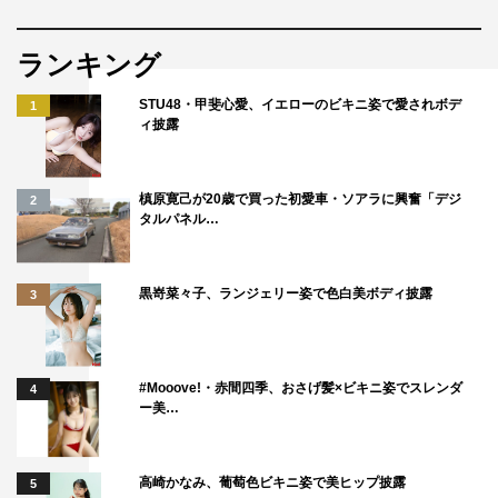
ランキング
STU48・甲斐心愛、イエローのビキニ姿で愛されボデ
1
ィ披露
槙原寛己が20歳で買った初愛車・ソアラに興奮「デジ
2
タルパネル…
黒嵜菜々子、ランジェリー姿で色白美ボディ披露
3
#Mooove!・赤間四季、おさげ髪×ビキニ姿でスレンダ
4
ー美…
高崎かなみ、葡萄色ビキニ姿で美ヒップ披露
5