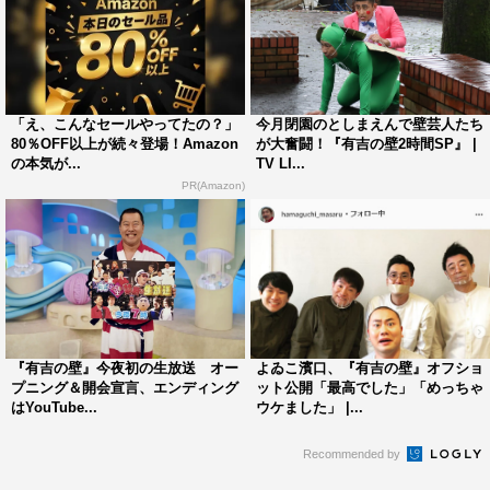
「え、こんなセールやってたの？」
今月閉園のとしまえんで壁芸人たち
80％OFF以上が続々登場！Amazon
が大奮闘！『有吉の壁2時間SP』 |
の本気が...
TV LI...
PR(Amazon)
『有吉の壁』今夜初の生放送 オー
よゐこ濱口、『有吉の壁』オフショ
プニング＆開会宣言、エンディング
ット公開「最高でした」「めっちゃ
はYouTube...
ウケました」 |...
Recommended by