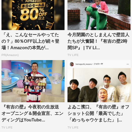
「え、こんなセールやってた
今月閉園のとしまえんで壁芸人
の？」80％OFF以上が続々登
たちが大奮闘！『有吉の壁2時
場！Amazonの本気が...
間SP』 | TV LI...
PR(Amazon)
TV LIFE
『有吉の壁』今夜初の生放送
よゐこ濱口、『有吉の壁』オフ
オープニング＆開会宣言、エン
ショット公開「最高でした」
ディングはYouTube...
「めっちゃウケました」 |...
TV LIFE
TV LIFE