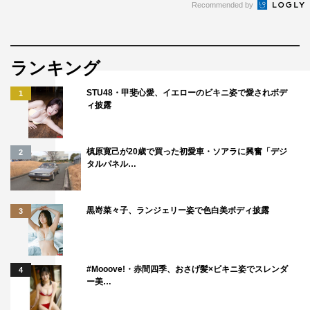
Recommended by
ランキング
STU48・甲斐心愛、イエローのビキニ姿で愛されボデ
1
ィ披露
槙原寛己が20歳で買った初愛車・ソアラに興奮「デジ
2
タルパネル…
黒嵜菜々子、ランジェリー姿で色白美ボディ披露
3
#Mooove!・赤間四季、おさげ髪×ビキニ姿でスレンダ
4
ー美…