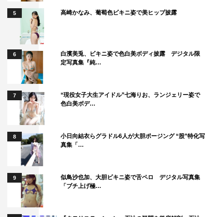
高崎かなみ、葡萄色ビキニ姿で美ヒップ披露
5
白濱美兎、ビキニ姿で色白美ボディ披露 デジタル限
6
定写真集『純…
“現役女子大生アイドル”七海りお、ランジェリー姿で
7
色白美ボデ…
小日向結衣らグラドル6人が大胆ポージング “股”特化写
8
真集「…
似鳥沙也加、大胆ビキニ姿で舌ペロ デジタル写真集
9
「ブチ上げ極…