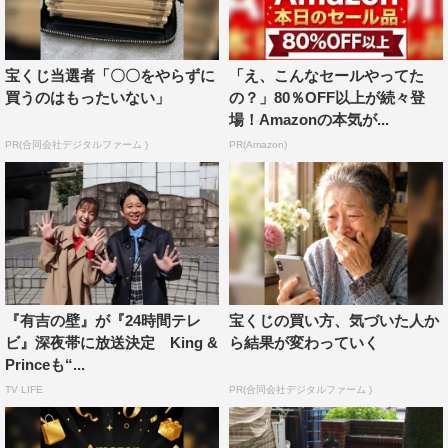
宝くじ当選者「〇〇をやらずに
「え、こんなセールやってた
買うのはもったいない」
の？」80％OFF以上が続々登
場！Amazonの本気が...
PR(合同会社デジタルファーム )
PR(Amazon)
『有吉の壁』が『24時間テレ
宝くじの買い方、気づいた人か
ビ』深夜帯に放送決定 King &
ら結果が変わっていく
Princeも“...
TV LIFE
PR(合同会社デジタルファーム )