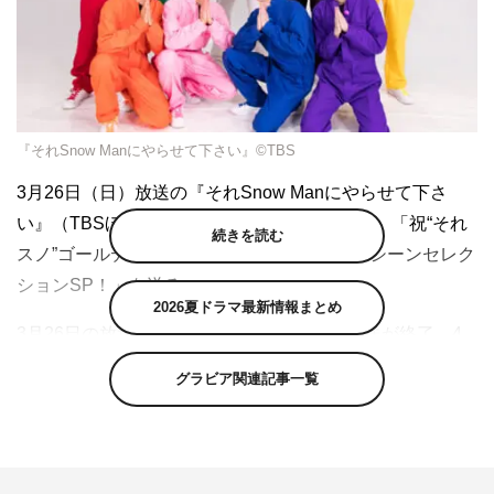
『それSnow Manにやらせて下さい』©TBS
3月26日（日）放送の『それSnow Manにやらせて下さ
い』（TBSほか 午後1時～1時30分ほか）は、「祝“それ
続きを読む
スノ”ゴールデン進出！全137回を総決算！神シーンセレク
ションSP！」を送る。
2026夏ドラマ最新情報まとめ
3月26日の放送で日曜日お昼のレギュラー放送が終了。4
月からは全国ネットでのゴールデン進出を果たす『それス
グラビア関連記事一覧
ノ』。そこで今回は、地上波特番での初回放送から3年、
Paraviで47回、地上波で90回放送された全137回分の中か
ら、メンバーそれぞれが選ぶ“それスノ神シーン”を発表。
『それスノ』の歴史や思い出を振り返る企画だ。