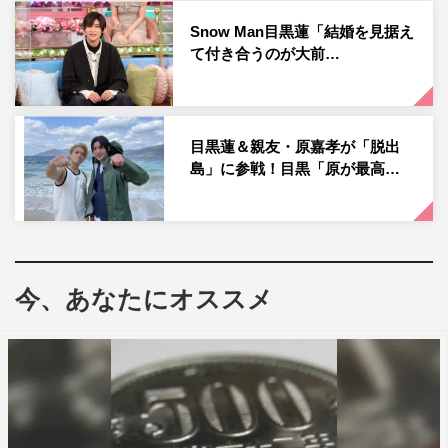
『それSnow Manにやらせて下さい』
Snow Man目黒蓮「結婚を見据え
TBSほか
て付き合うのが大前…
2023年3月26日（日）午後1時～1時30分
※一部地域を除く
目黒蓮＆親友・原嘉孝が「脱出
番組公式サイト：
https://www.tbs.co.jp/sore_snowman/
島」に参戦！目黒「原が最高…
番組公式Twitter：@sore_snowman
番組公式Instagram：@sore_snowman_tbs
©TBS
今、あなたにオススメ
Snow Man
ジャニーズ
それスノ