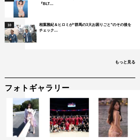
『BLT…
相葉雅紀＆ヒロミが“群馬の3大お困りごと”のその後を
10
チェック…
もっと見る
フォトギャラリー