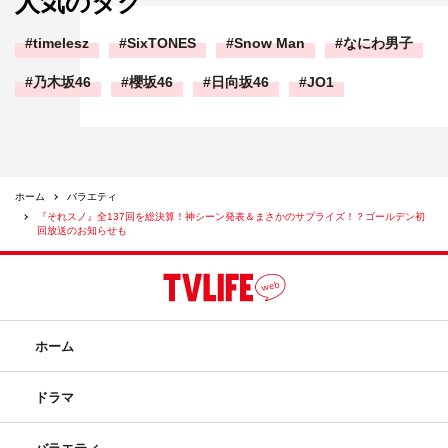
人気のタグ
timelesz
SixTONES
Snow Man
なにわ男子
乃木坂46
櫻坂46
日向坂46
JO1
ホーム
バラエティ
『それスノ』全137回を総決算！神シーン発表＆まさかのサプライズ！？ゴールデン初
回放送のお知らせも
ホーム
ドラマ