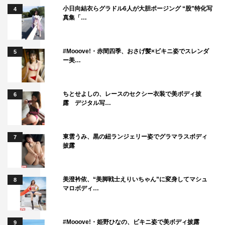
小日向結衣らグラドル6人が大胆ポージング “股”特化写
4
真集「…
#Mooove!・赤間四季、おさげ髪×ビキニ姿でスレンダ
5
ー美…
ちとせよしの、レースのセクシー衣装で美ボディ披
6
露 デジタル写…
東雲うみ、黒の紐ランジェリー姿でグラマラスボディ
7
披露
美澄衿依、“美脚戦士えりいちゃん”に変身してマシュ
8
マロボディ…
#Mooove!・姫野ひなの、ビキニ姿で美ボディ披露
9