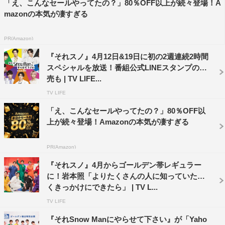
「え、こんなセールやってたの？」80％OFF以上が続々登場！A
mazonの本気が凄すぎる
PR(Amazon)
『それスノ』4月12日&19日に初の2週連続2時間
スペシャルを放送！番組公式LINEスタンプの発
売も | TV LIFE...
TV LIFE
「え、こんなセールやってたの？」80％OFF以
上が続々登場！Amazonの本気が凄すぎる
PR(Amazon)
『それスノ』4月からゴールデン帯レギュラー
に！岩本照「よりたくさんの人に知っていただ
くきっかけにできたら」 | TV L...
TV LIFE
『それSnow Manにやらせて下さい』が「Yaho