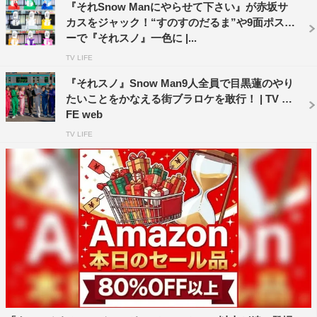
『それSnow Manにやらせて下さい』が赤坂サ
カスをジャック！“すのすのだるま”や9面ポスタ
ーで『それスノ』一色に |...
TV LIFE
『それスノ』Snow Man9人全員で目黒蓮のやり
たいことをかなえる街ブラロケを敢行！ | TV LI
FE web
TV LIFE