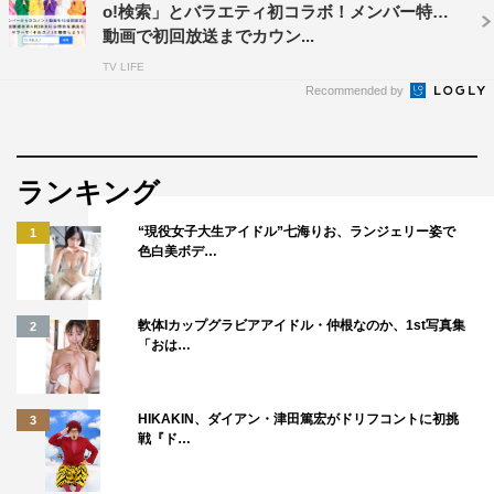
o!検索」とバラエティ初コラボ！メンバー特別
動画で初回放送までカウン...
TV LIFE
Recommended by
ランキング
“現役女子大生アイドル”七海りお、ランジェリー姿で
1
色白美ボデ…
軟体Iカップグラビアアイドル・仲根なのか、1st写真集
2
「おは…
HIKAKIN、ダイアン・津田篤宏がドリフコントに初挑
3
戦『ド…