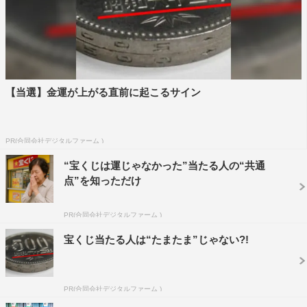
ラウール
佐久間大介
向井康二
宮舘涼太
岩本照
深澤辰哉
渡辺翔太
目黒蓮
阿部亮平
【当選】金運が上がる直前に起こるサイン
PR(合同会社デジタルファーム )
“宝くじは運じゃなかった”当たる人の“共通
点”を知っただけ
PR(合同会社デジタルファーム )
宝くじ当たる人は“たまたま”じゃない?!
PR(合同会社デジタルファーム )