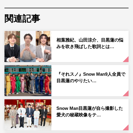
伝説のあの罰ゲームから9人旅、大物ゲストとの共演な
関連記事
ど、『それスノ』の歴史や思い出が続々登場。「キレてる
シーン、ガチです！」（ラウール）といった今回初めて明
かされるエピソードや裏側をSnow Manが大放出する。
相葉雅紀、山田涼介、目黒蓮の悩
みを吹き飛ばした歌詞とは…
そんな中、収録が終わったと思ったメンバーの目の前に、
聴きなじみのある“ギターを弾いたあの人”がまさかのサプ
ライズ登場。さらに、『それスノ』初回から深～い関係に
『それスノ』Snow Man9人全員で
ある“あの人”もサプライズ登場し、 Snow Manを大感激さ
目黒蓮のやりたい…
せる。
さらに、ゴールデンの初回放送に関するお知らせも。盛り
だくさんの内容で送るお昼のレギュラー放送最終回に注目
Snow Man目黒蓮が自ら撮影した
だ。
愛犬の秘蔵映像をテ…
番組情報