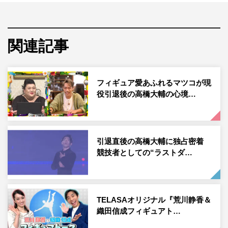
届く。そして高橋がずっと憧れてきた女性「S」がサプラ
イズ登場し、初対面を果たすことに。
関連記事
フィギュア愛あふれるマツコが現
役引退後の高橋大輔の心境…
引退直後の高橋大輔に独占密着
競技者としての“ラストダ…
『しゃべくり007』©日本テレビ
TELASAオリジナル『荒川静香＆
織田信成フィギュアト…
番組情報