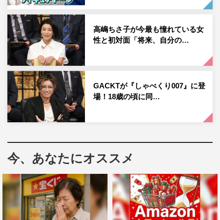
『しゃべくり007』
日本テレビ系
高嶋ちさ子が今最も憧れている女
性と初対面「将来、自分の…
2023年6月19日（月）午後9時～9時54分
番組公式HP：
https://www.ntv.co.jp/007/
番組公式Twitter：@shabekuri007ntv
GACKTが『しゃべくり007』に登
場！18歳の頃に同…
©日本テレビ
今、あなたにオススメ
村元哉中
高橋大輔