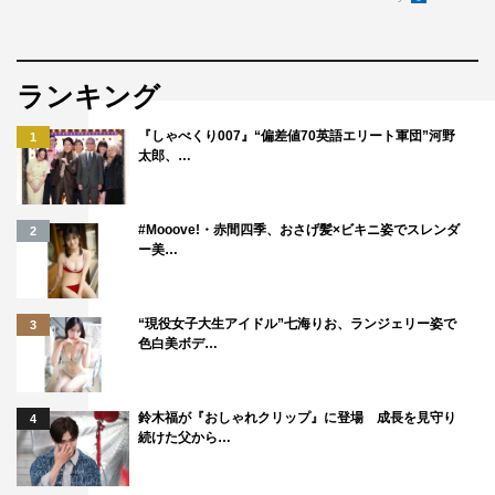
ランキング
『しゃべくり007』“偏差値70英語エリート軍団”河野
1
太郎、…
#Mooove!・赤間四季、おさげ髪×ビキニ姿でスレンダ
2
ー美…
“現役女子大生アイドル”七海りお、ランジェリー姿で
3
色白美ボデ…
鈴木福が『おしゃれクリップ』に登場 成長を見守り
4
続けた父から…