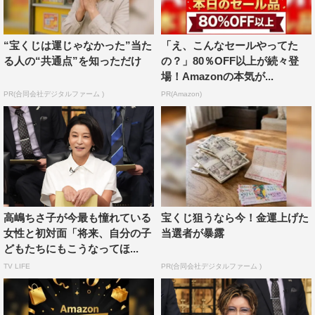
“宝くじは運じゃなかった”当た
「え、こんなセールやってた
る人の“共通点”を知っただけ
の？」80％OFF以上が続々登
場！Amazonの本気が...
PR(合同会社デジタルファーム )
PR(Amazon)
高嶋ちさ子が今最も憧れている
宝くじ狙うなら今！金運上げた
女性と初対面「将来、自分の子
当選者が暴露
どもたちにもこうなってほ...
TV LIFE
PR(合同会社デジタルファーム )