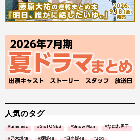
人気のタグ
timelesz
SixTONES
Snow Man
なにわ男子
乃木坂46
櫻坂46
日向坂46
JO1