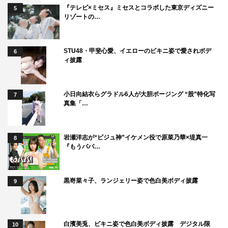
『テレビ×ミセス』ミセスとコラボした東京ディズニー
5
リゾートの…
STU48・甲斐心愛、イエローのビキニ姿で愛されボデ
6
ィ披露
小日向結衣らグラドル6人が大胆ポージング “股”特化写
7
真集「…
岩瀬洋志が“ビジュ神”イケメン役で原菜乃華×堤真一
8
『もうパパ…
黒嵜菜々子、ランジェリー姿で色白美ボディ披露
9
白濱美兎、ビキニ姿で色白美ボディ披露 デジタル限
10