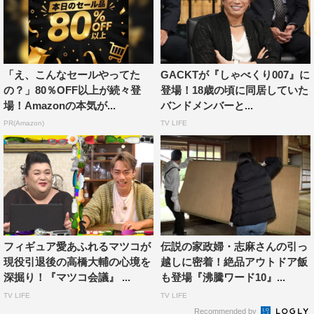
「え、こんなセールやってた
GACKTが『しゃべくり007』に
の？」80％OFF以上が続々登
登場！18歳の頃に同居していた
場！Amazonの本気が...
バンドメンバーと...
PR(Amazon)
TV LIFE
フィギュア愛あふれるマツコが
伝説の家政婦・志麻さんの引っ
現役引退後の高橋大輔の心境を
越しに密着！絶品アウトドア飯
深掘り！『マツコ会議』 ...
も登場『沸騰ワード10』...
TV LIFE
TV LIFE
Recommended by