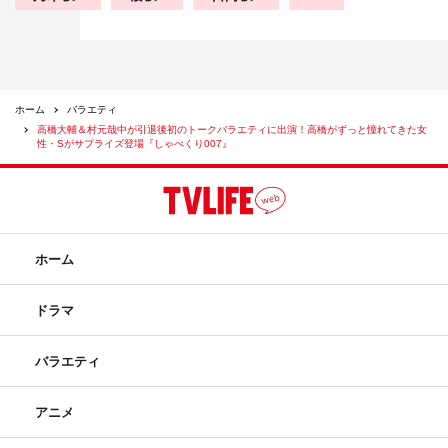
ホーム
バラエティ
高橋大輔＆村元哉中が引退後初のトークバラエティに出演！高橋がずっと憧れてきた女
性・Sがサプライズ登場『しゃべくり007』
ホーム
ドラマ
バラエティ
アニメ