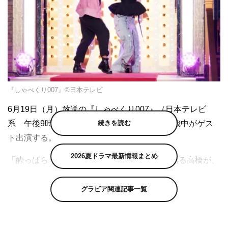
『しゃべくり007』©日本テレビ
6月19日（月）放送の『しゃべくり007』（日本テレビ
続きを読む
系 午後9時～9時54分）に、高橋大輔、村元哉中がゲス
ト出演する。
2026夏ドラマ最新情報まとめ
「酔っぱらうとクラブとかでずっと踊る」と語る高橋が、
村元と息ぴったりのキレキレダンスを披露し、しゃべくり
メンバーも仰天。スタジオには、あの恩人金メダリストも
グラビア関連記事一覧
参戦する。
さらに国民的スタースケーターからも感動のメッセージが