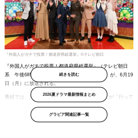
『外国人がガチで投票！都道府県総選挙』©テレビ朝日
『外国人がガチで投票！都道府県総選挙』（テレビ朝日
続きを読む
系 午後6時30分～9時54分※一部地域を除く）が、6月19
日（月）に放送される。
2026夏ドラマ最新情報まとめ
番組では、日本全国47都道府県の中から外国人が「行って
よかった」「好きになった」と思う都道府県の禁断ベスト
15を大決定。グルメや観光名所やアクティビティなど、そ
グラビア関連記事一覧
の理由とともにこの夏注目の最強の都道府県ランキングを
発表する。ランキングには、日本人も知らなかった日本の