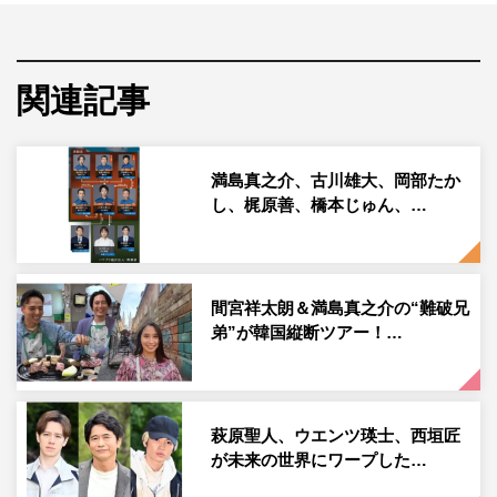
魅力が盛りだくさん。
スタジオにはそれぞれの地元を愛する豪華ゲストたちが集
結。沖縄県出身の具志堅用高、北海道出身の武田真治、京
関連記事
都府出身の坂下千里子、千葉県出身の日向坂46・佐々木久
美をはじめ、YouTubeで日本の魅力を世界に発信している
満島真之介、古川雄大、岡部たか
オーストリア人インフルエンサー・ヤナらが、MCの爆笑
し、梶原善、橋本じゅん、…
問題、ウエンツ瑛士と共にランキングの行方を見守る。
そして番組のスペシャルプレゼンターとして満島真之介が
登場。『都道府県総選挙』をナビゲートしながら、各都道
間宮祥太朗＆満島真之介の“難破兄
府県の魅力を伝えていく。
弟”が韓国縦断ツアー！…
番組情報
『外国人がガチで投票！都道府県総選挙』
萩原聖人、ウエンツ瑛士、西垣匠
テレビ朝日系
が未来の世界にワープした…
2023年6月19日（月）午後6時30分～9時54分※一部地域