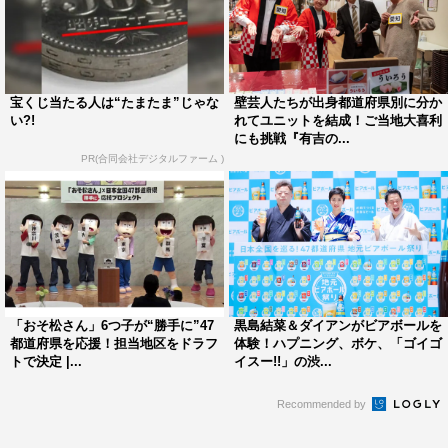
宝くじ当たる人は“たまたま”じゃな
壁芸人たちが出身都道府県別に分か
い?!
れてユニットを結成！ご当地大喜利
にも挑戦『有吉の...
PR(合同会社デジタルファーム )
「おそ松さん」6つ子が“勝手に”47
黒島結菜＆ダイアンがビアボールを
都道府県を応援！担当地区をドラフ
体験！ハプニング、ボケ、「ゴイゴ
トで決定 |...
イスー!!」の渋...
Recommended by