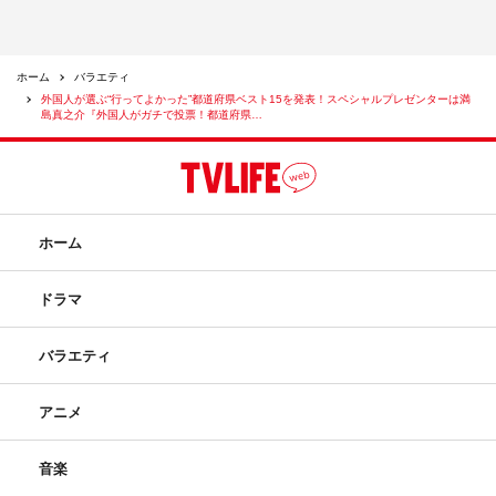
ホーム
バラエティ
外国人が選ぶ“行ってよかった”都道府県ベスト15を発表！スペシャルプレゼンターは満
島真之介『外国人がガチで投票！都道府県…
ホーム
ドラマ
バラエティ
アニメ
音楽