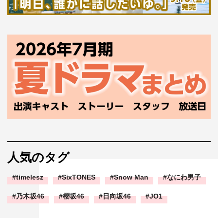
人気のタグ
timelesz
SixTONES
Snow Man
なにわ男子
乃木坂46
櫻坂46
日向坂46
JO1