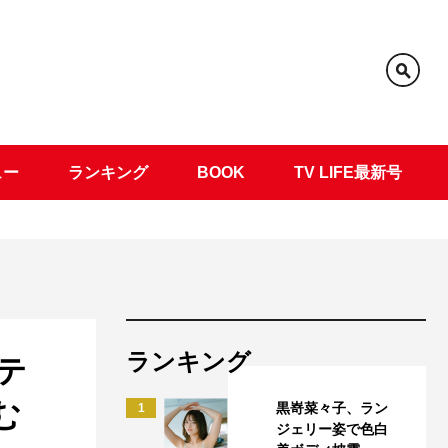
ュー
ランキング
BOOK
TV LIFE最新号
ランキング
テ
む
黒嵜菜々子、ラン
1
ジェリー姿で色白