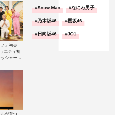
Snow Man
なにわ男子
乃木坂46
櫻坂46
日向坂46
JO1
スノ』初参
とバラエティ初
レッシャーゲ
イルが育つ。