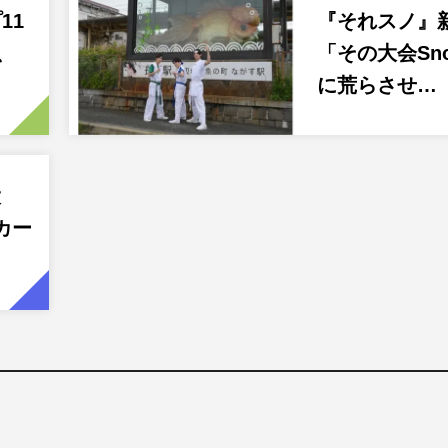
11
『それスノ』
M、
「その大会Sno
に荒らさせ…
大
カー