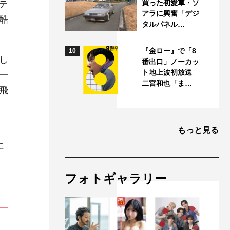
買った初愛車・ソ
テ
アラに興奮「デジ
酷
タルパネル…
『金ロー』で「8
10
し
番出口」ノーカッ
ト地上波初放送
一
二宮和也「ま…
飛
る
もっと見る
に
フォトギャラリー