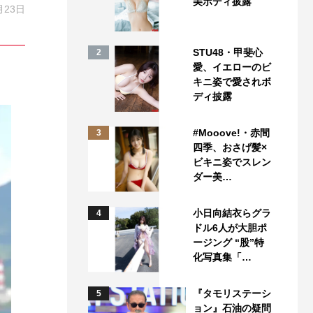
美ボディ披露
月23日
STU48・甲斐心
2
愛、イエローのビ
キニ姿で愛されボ
ディ披露
#Mooove!・赤間
3
四季、おさげ髪×
ビキニ姿でスレン
ダー美…
小日向結衣らグラ
4
ドル6人が大胆ポ
ージング “股”特
化写真集「…
『タモリステーシ
5
ョン』石油の疑問