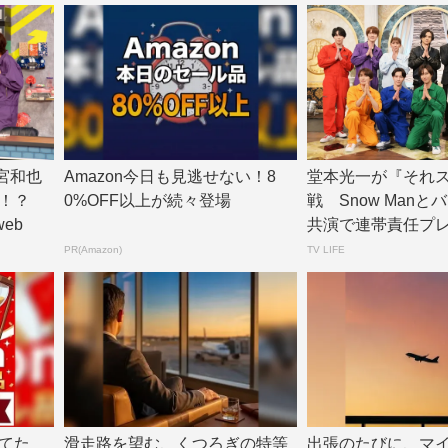
二宮和也
Amazon今日も見逃せない！8
堂本光一が『それ
！？
0%OFF以上が続々登場
戦 Snow Man
web
共演で連帯責任プ
ームに挑戦 ...
PR(Amazon)
TV LIFE
てた
滑走路を望む、くつろぎの特等
出張のたびに、マ