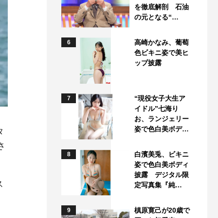
を徹底解剖 石油
の元となる“…
高崎かなみ、葡萄
6
色ビキニ姿で美ヒ
ップ披露
“現役女子大生ア
7
イドル”七海り
お、ランジェリー
姿で色白美ボデ…
タ
さ
白濱美兎、ビキニ
8
姿で色白美ボディ
披露 デジタル限
ス
定写真集『純…
槙原寛己が20歳で
9