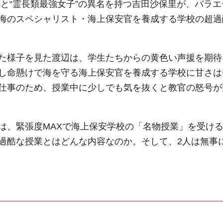
翔太と“霊長類最強女子”の異名を持つ吉田沙保里が、バラエ
海のスペシャリスト・海上保安官を養成する学校の超過
た様子を見た渡辺は、学生たちからの黄色い声援を期待
し命懸けで海を守る海上保安官を養成する学校に甘さは
仕事のため、授業中に少しでも気を抜くと教官の怒号が
は、緊張度MAXで海上保安学校の「名物授業」を受け
過酷な授業とはどんな内容なのか。そして、2人は無事