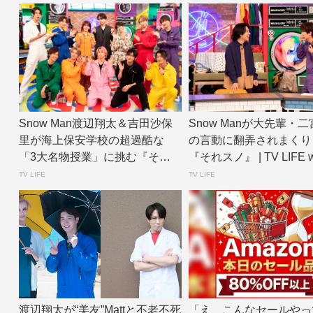
Snow Man渡辺翔太＆吉田沙保
Snow Manが大先輩・
里が海上保安学校の超過酷な
の言動に翻弄されまくり
「3大名物授業」に挑む『それ
『それスノ』 | TV LIFE 
スノ』 | ...
TV LIFE
TV LIFE
渡辺翔太が“美友”Mattと不老不死
「え、こんなセールやっ