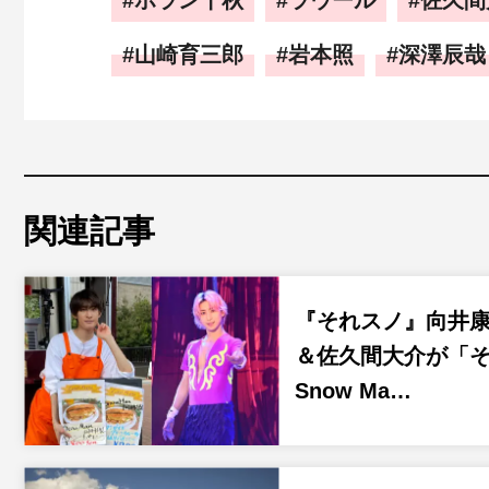
ホラン千秋
ラウール
佐久間
山崎育三郎
岩本照
深澤辰哉
関連記事
『それスノ』向井
＆佐久間大介が「
Snow Ma…