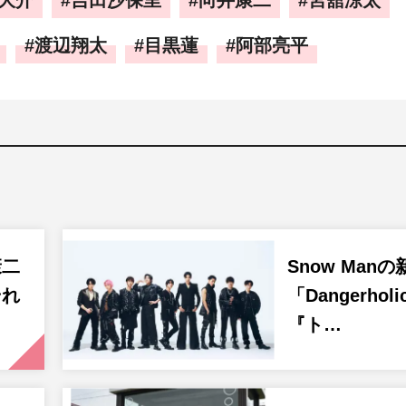
大介
吉田沙保里
向井康二
宮舘涼太
渡辺翔太
目黒蓮
阿部亮平
康二
Snow Manの
それ
「Dangerhol
『ト…