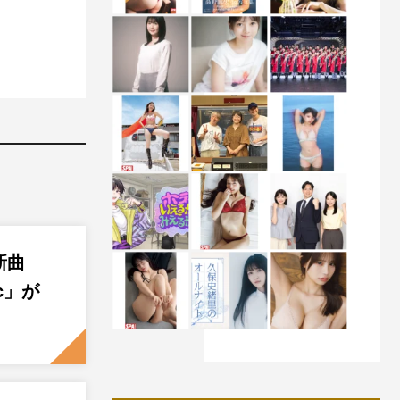
新曲
ic」が