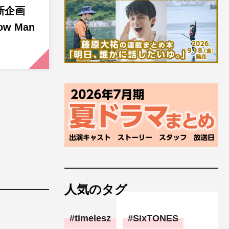
新企画
w Man
人気のタグ
timelesz
SixTONES