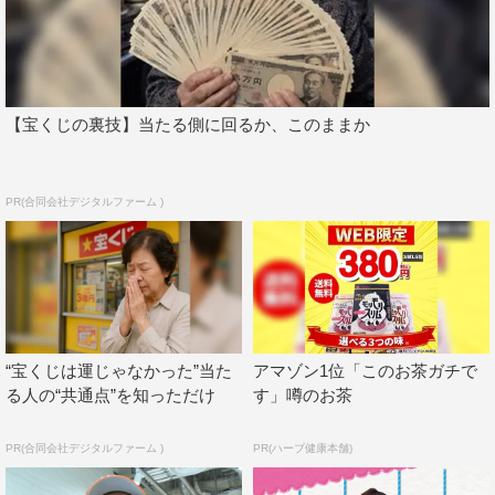
【宝くじの裏技】当たる側に回るか、このままか
三代目 J Soul Brothers
山下健二郎
PR(合同会社デジタルファーム )
“宝くじは運じゃなかった”当た
アマゾン1位「このお茶ガチで
る人の“共通点”を知っただけ
す」噂のお茶
PR(合同会社デジタルファーム )
PR(ハーブ健康本舗)