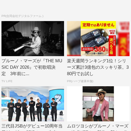
PR(合同会社デジタルファーム )
ブルーノ・マーズが『THE MU
楽天週間ランキング1位！シリ
SIC DAY 2026』で初歌唱決
ーズ累計3億包のスッキリ茶。3
定 3年前に...
80円でお試し
TV LIFE
PR(ハーブ健康本舗)
三代目JSBがデビュー10周年当
ムロツヨシがブルーノ・マーズ