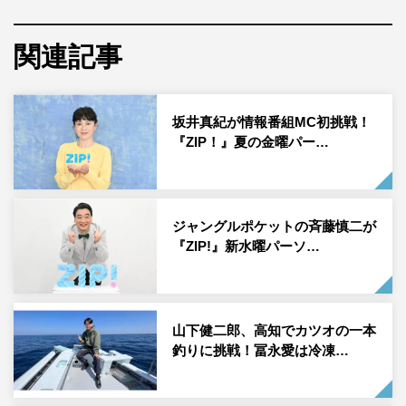
7月4日（火）放送の朝の情報番組『ZIP!』（日本テレビ
系 毎週月曜～金曜 午前5時50分～9時※一部地域を除
関連記事
く）で、火曜パーソナリティーの山下健二郎が、グラミー
賞を15冠受賞し、類いまれなメロディ・センスと美声で世
界を魅了するアーティスト、ブルーノ・マーズに単独イン
坂井真紀が情報番組MC初挑戦！
『ZIP！』夏の金曜パー…
タビューした模様を送る。
三代目 J SOUL BROTHERSのパフォーマーとして活躍す
る山下健二郎が憧れのブルーノ・マーズに、曲作りについ
ジャングルポケットの斉藤慎二が
てや、昨年10月に開催された初の東京ドーム公演の思い
『ZIP!』新水曜パーソ…
出、来年1月に開催されるブルーノ・マーズの今世紀最大
のベスト・ヒット・ライブ「ベスト・オブ・ブルーノ・マ
ーズ・ライブ at 東京ドーム公演への意気込みを聞く。
山下健二郎、高知でカツオの一本
また、曜日パーソナリティーが自身のお薦めを紹介する番
釣りに挑戦！冨永愛は冷凍…
組内コーナー「プレゼンZIP!」でたびたび、大好きなブル
ーノ・マーズの楽曲やダンスを紹介してきた山下が、憧れ