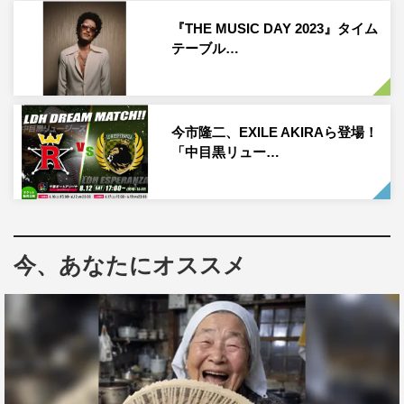
の存在を前にお気に入りの楽曲「Finesse」のダンスを披
『THE MUSIC DAY 2023』タイム
露。さらに、ブルーノ・マーズが大好きなあるモノを山下
テーブル…
がプレゼント。ブルーノの反応はいかに。
番組情報
今市隆二、EXILE AKIRAら登場！
「中目黒リュー…
『ZIP!』
日本テレビ系
毎週月曜～金曜 午前5時50分～9時 ※一部地域を除く
※生放送のため変更はある可能性あり
今、あなたにオススメ
番組公式HP：
http://www.ntv.co.jp/zip/
番組公式Twitter：＠ZIP_TV
番組公式Instagram：＠ntvzip
©日本テレビ