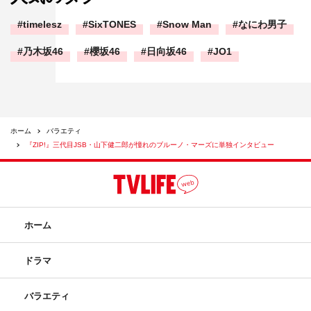
timelesz
SixTONES
Snow Man
なにわ男子
乃木坂46
櫻坂46
日向坂46
JO1
ホーム
バラエティ
『ZIP!』三代目JSB・山下健二郎が憧れのブルーノ・マーズに単独インタビュー
ホーム
ドラマ
バラエティ