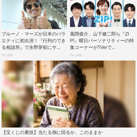
ブルーノ・マーズが日本のバラ
風間俊介、山下健二郎ら『ZI
エティに初出演！『行列のでき
P!』曜日パーソナリティーの特
る相談所』で永野芽郁にサ...
集コーナーがTVerで...
TV LIFE
TV LIFE
【宝くじの裏技】当たる側に回るか、このままか