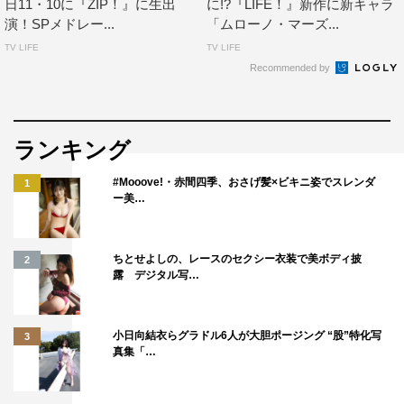
日11・10に『ZIP！』に生出
に!?『LIFE！』新作に新キャラ
演！SPメドレー...
「ムローノ・マーズ...
TV LIFE
TV LIFE
Recommended by
ランキング
#Mooove!・赤間四季、おさげ髪×ビキニ姿でスレンダ
1
ー美…
ちとせよしの、レースのセクシー衣装で美ボディ披
2
露 デジタル写…
小日向結衣らグラドル6人が大胆ポージング “股”特化写
3
真集「…