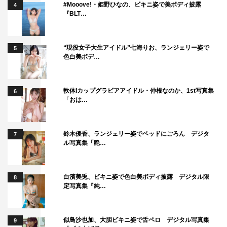
#Mooove!・姫野ひなの、ビキニ姿で美ボディ披露
4
『BLT…
“現役女子大生アイドル”七海りお、ランジェリー姿で
5
色白美ボデ…
軟体Iカップグラビアアイドル・仲根なのか、1st写真集
6
「おは…
鈴木優香、ランジェリー姿でベッドにごろん デジタ
7
ル写真集「艶…
白濱美兎、ビキニ姿で色白美ボディ披露 デジタル限
8
定写真集『純…
似鳥沙也加、大胆ビキニ姿で舌ペロ デジタル写真集
9