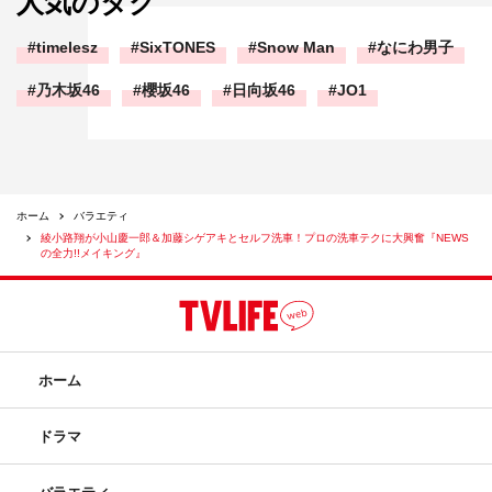
人気のタグ
timelesz
SixTONES
Snow Man
なにわ男子
乃木坂46
櫻坂46
日向坂46
JO1
ホーム
バラエティ
綾小路翔が小山慶一郎＆加藤シゲアキとセルフ洗車！プロの洗車テクに大興奮『NEWS
の全力!!メイキング』
ホーム
ドラマ