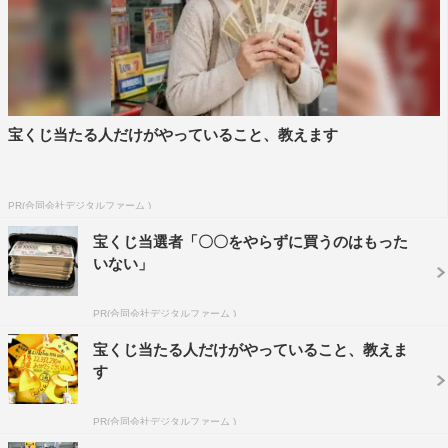
公式Instagram：＠zenryokumaking
宝くじ当たる人だけがやっていること、教えます
©TBS
PR(合同会社デジタルファーム )
宝くじ当選者「〇〇をやらずに買うのはもった
いない」
PR(合同会社デジタルファーム )
NEWS
加藤シゲアキ
小山慶一郎
宝くじ当たる人だけがやっていること、教えま
綾小路翔
す
PR(合同会社デジタルファーム )