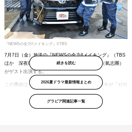
『NEWSの全力!!メイキング』©TBS
7月7日（金）放送の『NEWSの全力!!メイキング』（TBS
続きを読む
ほか 深夜0時48分～1時18分）に、綾小路翔（氣志團）
がゲスト出演する。
2026夏ドラマ最新情報まとめ
この番組は、NEWSの小山慶一郎と加藤シゲアキが「ゼロ
から作ったら面白そうなモノ」を、ゲストと共に片っ端か
ら自作していくDIYバラエティ。さまざまなモノ作りを通
グラビア関連記事一覧
じて超絶スキルを習得しながら、1人で何でもできる理想
的な大人の男性＝“メイクの王様（キング）”を目指し奮闘
する。