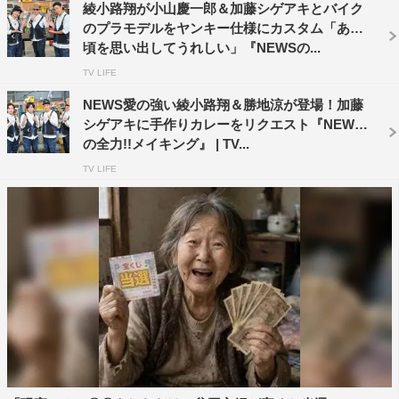
綾小路翔が小山慶一郎＆加藤シゲアキとバイク
のプラモデルをヤンキー仕様にカスタム「あの
頃を思い出してうれしい」『NEWSの...
TV LIFE
NEWS愛の強い綾小路翔＆勝地涼が登場！加藤
シゲアキに手作りカレーをリクエスト『NEWS
の全力!!メイキング』 | TV...
TV LIFE