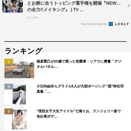
とお餅に合うトッピング選手権を開催『NEWS
の全力!!メイキング』 | TV ...
TV LIFE
Recommended by
ランキング
槙原寛己が20歳で買った初愛車・ソアラに興奮「デジ
1
タルパネル…
小日向結衣らグラドル6人が大胆ポージング “股”特化写
2
真集「…
“現役女子大生アイドル”七海りお、ランジェリー姿で
3
色白美ボデ…