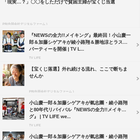
「現実…？」〇〇をしただけで貧困主婦が宝くじ当選
PR(合同会社デジタルファーム )
『NEWSの全力!!メイキング』最終回！小山慶一
郎＆加藤シゲアキが綾小路翔＆勝地涼とラスト
パーティーを開催 | TV L...
TV LIFE
【宝くじ落選】外れ続ける流れ、ここで断ちま
せんか
PR(合同会社デジタルファーム )
小山慶一郎＆加藤シゲアキが氣志團・綾小路翔
と80年代リバイバル『NEWSの全力!!メイキン
グ』 | TV LIFE we...
TV LIFE
小山慶一郎＆加藤シゲアキが氣志團・綾小路翔