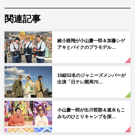
今回は、セルフ洗車にハマっているという綾小路とドロド
ロになった車をピカピカにメイキング。綾小路がNEWSと
関連記事
共に、泥・花粉・油汚れなど…ドライバーたちの頭を悩ま
せる汚れをプロのテクでキレイにしていく。
綾小路翔が小山慶一郎＆加藤シゲ
最新便利アイテムで誰でもマネできる超簡単テクの連発。
アキとバイクのプラモデル…
たった2時間でまるで新車のようなピカピカな仕上がりに
なり、一同感動する。
10組52名のジャニーズメンバーが
出演「日テレ開局70…
小山慶一郎が出川哲朗＆速水もこ
みちのひとりキャンプを採…