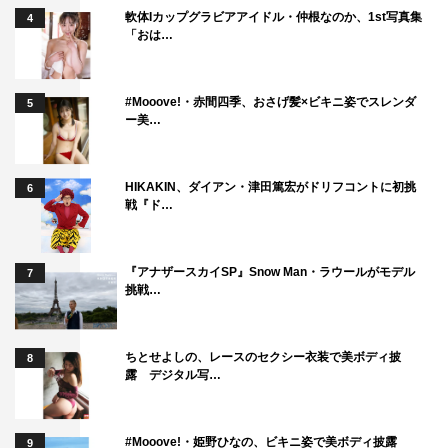
軟体Iカップグラビアアイドル・仲根なのか、1st写真集
4
「おは…
#Mooove!・赤間四季、おさげ髪×ビキニ姿でスレンダ
5
ー美…
HIKAKIN、ダイアン・津田篤宏がドリフコントに初挑
6
戦『ド…
『アナザースカイSP』Snow Man・ラウールがモデル
7
挑戦…
ちとせよしの、レースのセクシー衣装で美ボディ披
8
露 デジタル写…
#Mooove!・姫野ひなの、ビキニ姿で美ボディ披露
9