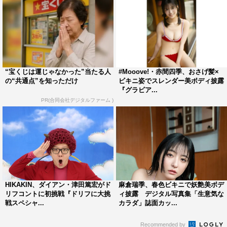
“宝くじは運じゃなかった”当たる人
#Mooove!・赤間四季、おさげ髪×
の“共通点”を知っただけ
ビキニ姿でスレンダー美ボディ披露
『グラビア...
PR(合同会社デジタルファーム )
HIKAKIN、ダイアン・津田篤宏がド
麻倉瑞季、春色ビキニで妖艶美ボデ
リフコントに初挑戦『ドリフに大挑
ィ披露 デジタル写真集「生意気な
戦スペシャ...
カラダ」誌面カッ...
Recommended by