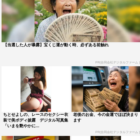
【当選した人が暴露】宝くじ運が動く時、必ずある前触れ
PR(合同会社デジタルファーム )
ちとせよしの、レースのセクシー衣
老後のお金、今の金運でほぼ決まり
装で美ボディ披露 デジタル写真集
ます
「いまを艶やかに...
PR(合同会社デジタルファーム )