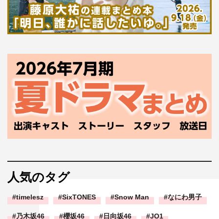
人気のタグ
timelesz
SixTONES
Snow Man
なにわ男子
乃木坂46
櫻坂46
日向坂46
JO1