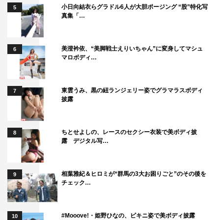
小日向結衣らグラドル6人が大胆ポージング “股”特化写
5
真集「…
美澄衿依、“美脚戦士えりいちゃん”に変身してマシュ
6
マロボディ…
東雲うみ、黒の紐ランジェリー姿でグラマラスボディ
7
披露
ちとせよしの、レースのセクシー衣装で美ボディ披
8
露 デジタル写…
相葉雅紀＆ヒロミが“群馬の3大お困りごと”のその後を
9
チェック…
#Mooove!・姫野ひなの、ビキニ姿で美ボディ披露
10