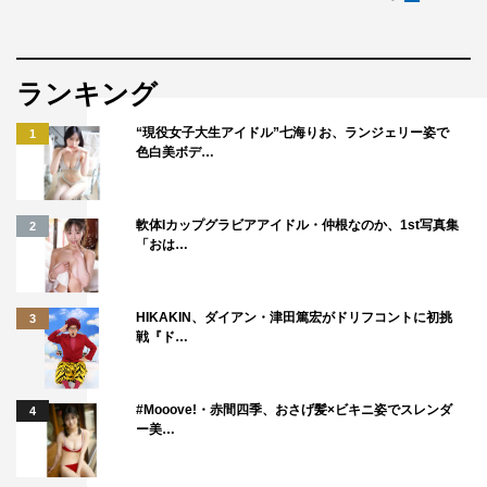
ランキング
“現役女子大生アイドル”七海りお、ランジェリー姿で
1
色白美ボデ…
軟体Iカップグラビアアイドル・仲根なのか、1st写真集
2
「おは…
HIKAKIN、ダイアン・津田篤宏がドリフコントに初挑
3
戦『ド…
#Mooove!・赤間四季、おさげ髪×ビキニ姿でスレンダ
4
ー美…