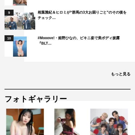
相葉雅紀＆ヒロミが“群馬の3大お困りごと”のその後を
9
チェック…
#Mooove!・姫野ひなの、ビキニ姿で美ボディ披露
10
『BLT…
もっと見る
フォトギャラリー