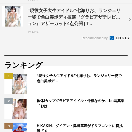
”現役女子大生アイドル”七海りお、ランジェリ
ー姿で色白美ボディ披露『グラビアザテレビジ
ョン』アザーカット4点公開 | T...
TV LIFE
Recommended by
ランキング
“現役女子大生アイドル”七海りお、ランジェリー姿で
1
色白美ボデ…
軟体Iカップグラビアアイドル・仲根なのか、1st写真集
2
「おは…
HIKAKIN、ダイアン・津田篤宏がドリフコントに初挑
3
戦『ド…