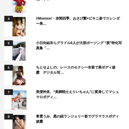
#Mooove!・赤間四季、おさげ髪×ビキニ姿でスレンダ
4
ー美…
小日向結衣らグラドル6人が大胆ポージング “股”特化写
5
真集「…
ちとせよしの、レースのセクシー衣装で美ボディ披
6
露 デジタル写…
美澄衿依、“美脚戦士えりいちゃん”に変身してマシュ
7
マロボディ…
東雲うみ、黒の紐ランジェリー姿でグラマラスボディ
8
披露