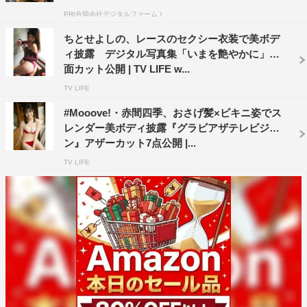
PR(合同会社デジタルファーム )
ちとせよしの、レースのセクシー衣装で美ボデ
ィ披露 デジタル写真集「いまを艶やかに」誌
面カット公開 | TV LIFE w...
TV LIFE
#Mooove!・赤間四季、おさげ髪×ビキニ姿でス
レンダー美ボディ披露『グラビアザテレビジョ
ン』アザーカット7点公開 |...
TV LIFE