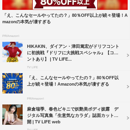
「え、こんなセールやってたの？」80％OFF以上が続々登場！A
mazonの本気が凄すぎる
PR(Amazon)
HIKAKIN、ダイアン・津田篤宏がドリフコント
に初挑戦『ドリフに大挑戦スペシャル』【コメ
ントあり】 | TV LIFE...
TV LIFE
「え、こんなセールやってたの？」80％OFF以
上が続々登場！Amazonの本気が凄すぎる
PR(Amazon)
麻倉瑞季、春色ビキニで妖艶美ボディ披露 デ
ジタル写真集「生意気なカラダ」誌面カット公
開 | TV LIFE web
TV LIFE