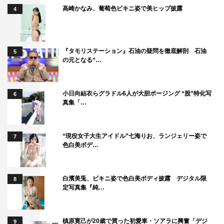
高崎かなみ、葡萄色ビキニ姿で美ヒップ披露
4
『タモリステーション』石油の疑問を徹底解剖 石油
5
の元となる“…
小日向結衣らグラドル6人が大胆ポージング “股”特化写
6
真集「…
“現役女子大生アイドル”七海りお、ランジェリー姿で
7
色白美ボデ…
白濱美兎、ビキニ姿で色白美ボディ披露 デジタル限
8
定写真集『純…
槙原寛己が20歳で買った初愛車・ソアラに興奮「デジ
9