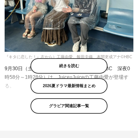
『キタに恋した！』左から）工藤由愛、飯田圭織、本間吏成アナ©HBC
続きを読む
9月30日（土）放送の『キタに恋した！』（HBC 深夜0
時58分～1時28分）は、Juice=Juiceの工藤由愛が登場す
る。
2026夏ドラマ最新情報まとめ
北の大地を飛び出し、北海道民の目線からいろんな魅力を
グラビア関連記事一覧
リサーチする『キタに恋した！』。モーニング娘。OG
で、北海道室蘭生まれ・札幌育ちの飯田圭織がMCを務
め、飯田と同じ事務所の北海道出身の後輩タレントが週替
わりゲストとして出演する。