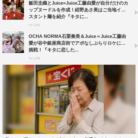
飯田圭織とJuice=Juice工藤由愛が自分だけのカ
TVer：
https://tver.jp/lp/series/srsxxo6wze
ップヌードルを作成！紺野あさ美はご当地イン
（翌日10月1日（日）正午配信）
スタント麺を紹介『キタに...
X（旧Twitter）：
@HBCkitakoi
TV LIFE
TikTok：
https://www.tiktok.com/@hbckitakoi?
OCHA NORMA石栗奏美＆Juice＝Juice工藤由
is_from_webapp=1&sender_device=pc
愛が谷中銀座商店街でアポなしぶらりロケに初
挑戦！『キタに恋した...
TV LIFE
©HBC