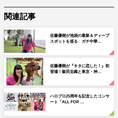
今回の舞台は、品川駅にほど近い都市型水族館「マクセル
関連記事
アクアパーク品川」。年間パスポートを持っているほどの
水族館マニアの飯田と巡るのはタコが大好きな工藤由愛。
音・光・映像と生きものが融合する、東京の最先端水族館
佐藤優樹が池袋の最新＆ディープ
で2人が大はしゃぎ。
スポットを巡る ガチ中華…
飯田は特別に水槽内へ。お客さんの前でゴマフアザラシと
「恋愛レボリューション21」をコラボレーション。工藤は
コツメカワウソとのキャッチボールパフォーマンスに挑
佐藤優樹が『キタに恋した！』初
戦。手先が器用というコツメカワウソだが、工藤が投げた
登場！飯田圭織と東京・神…
ボールは…。クライマックスは、人気のイルカショーへ。
飯田がイルカに指示を出す。
ハロプロ25周年を記念したコンサ
紺野あさ美の北海道通信は、これから楽しめる札幌市内の
ート「ALL FOR …
穴場的お薦め紅葉スポットを紹介する。