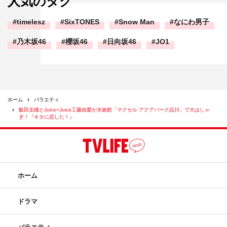
人気のタグ
timelesz
SixTONES
Snow Man
なにわ男子
乃木坂46
櫻坂46
日向坂46
JO1
ホーム
バラエティ
飯田圭織とJuice=Juice工藤由愛が水族館「マクセル アクアパーク品川」で大はしゃ
ぎ！『キタに恋した！』
ホーム
ドラマ