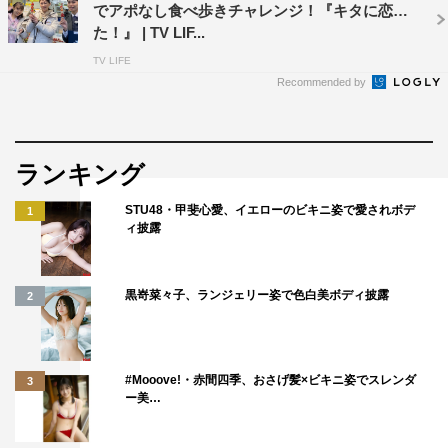
でアポなし食べ歩きチャレンジ！『キタに恋し
た！』 | TV LIF...
TV LIFE
Recommended by
ランキング
STU48・甲斐心愛、イエローのビキニ姿で愛されボデ
1
ィ披露
黒嵜菜々子、ランジェリー姿で色白美ボディ披露
2
#Mooove!・赤間四季、おさげ髪×ビキニ姿でスレンダ
3
ー美…