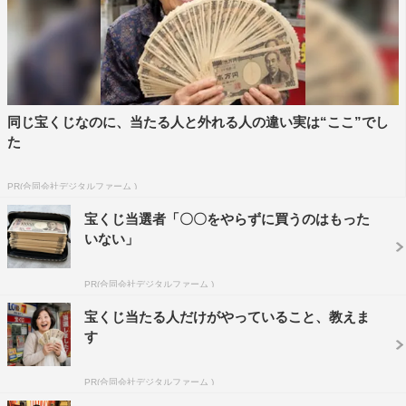
『キタに恋した！』飯田圭織©HBC
同じ宝くじなのに、当たる人と外れる人の違い実は“ここ”でし
た
番組情報
『キタに恋した！』
PR(合同会社デジタルファーム )
HBC
宝くじ当選者「〇〇をやらずに買うのはもった
いない」
2023年9月30日（土）深夜0時58分～1時28分
MC：飯田圭織
PR(合同会社デジタルファーム )
ゲスト：工藤由愛（Juice=Juice）
宝くじ当たる人だけがやっていること、教えま
進行アシスタント：本間吏成（HBCアナウンサー）
す
北海道リポーター：紺野あさ美
ナレーター：室谷香菜子（HBCアナウンサー）
PR(合同会社デジタルファーム )