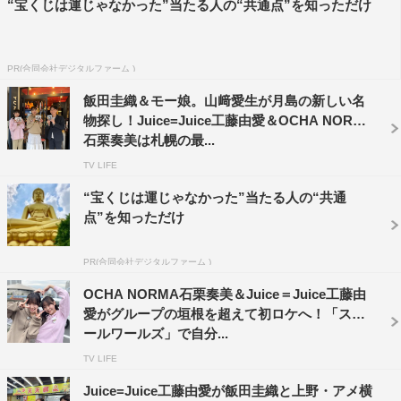
“宝くじは運じゃなかった”当たる人の“共通点”を知っただけ
PR(合同会社デジタルファーム )
Juice=Juice
工藤由愛
紺野あさ美
飯田圭織＆モー娘。山﨑愛生が月島の新しい名
物探し！Juice=Juice工藤由愛＆OCHA NORMA
飯田圭織
石栗奏美は札幌の最...
TV LIFE
“宝くじは運じゃなかった”当たる人の“共通
点”を知っただけ
PR(合同会社デジタルファーム )
OCHA NORMA石栗奏美＆Juice＝Juice工藤由
愛がグループの垣根を超えて初ロケへ！「スモ
ールワールズ」で自分...
TV LIFE
Juice=Juice工藤由愛が飯田圭織と上野・アメ横