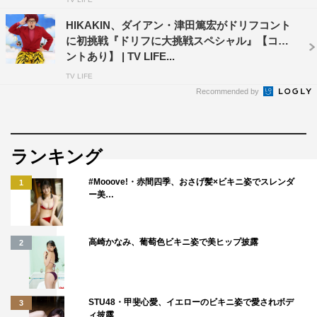
HIKAKIN、ダイアン・津田篤宏がドリフコント
に初挑戦『ドリフに大挑戦スペシャル』【コメ
ントあり】 | TV LIFE...
TV LIFE
Recommended by
ランキング
#Mooove!・赤間四季、おさげ髪×ビキニ姿でスレンダ
1
ー美…
高崎かなみ、葡萄色ビキニ姿で美ヒップ披露
2
STU48・甲斐心愛、イエローのビキニ姿で愛されボデ
3
ィ披露