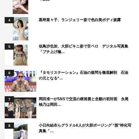
黒嵜菜々子、ランジェリー姿で色白美ボディ披露
4
似鳥沙也加、大胆ビキニ姿で舌ペロ デジタル写真集
5
「ブチ上げ極…
『タモリステーション』石油の疑問を徹底解剖 石油
6
の元となる“…
岡田准一がSNSで交流の梶裕貴と念願の初対面 永尾
7
柚乃は岡田…
小日向結衣らグラドル6人が大胆ポージング “股”特化写
8
真集「…