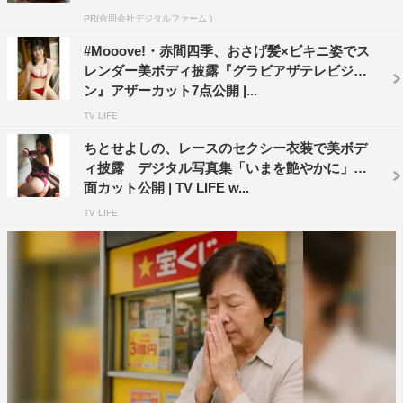
PR(合同会社デジタルファーム )
#Mooove!・赤間四季、おさげ髪×ビキニ姿でス
レンダー美ボディ披露『グラビアザテレビジョ
ン』アザーカット7点公開 |...
TV LIFE
ちとせよしの、レースのセクシー衣装で美ボデ
ィ披露 デジタル写真集「いまを艶やかに」誌
面カット公開 | TV LIFE w...
TV LIFE