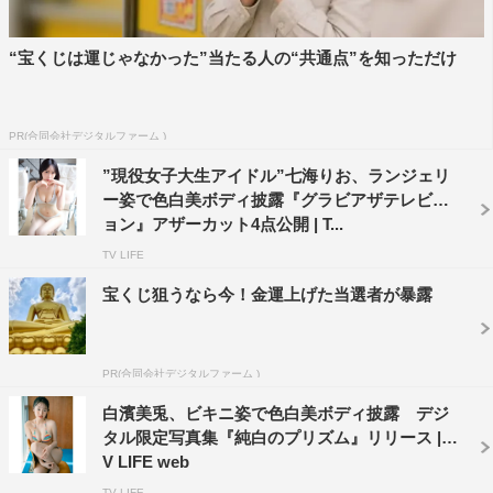
“宝くじは運じゃなかった”当たる人の“共通点”を知っただけ
PR(合同会社デジタルファーム )
”現役女子大生アイドル”七海りお、ランジェリ
ー姿で色白美ボディ披露『グラビアザテレビジ
ョン』アザーカット4点公開 | T...
TV LIFE
宝くじ狙うなら今！金運上げた当選者が暴露
PR(合同会社デジタルファーム )
白濱美兎、ビキニ姿で色白美ボディ披露 デジ
タル限定写真集『純白のプリズム』リリース | T
V LIFE web
TV LIFE