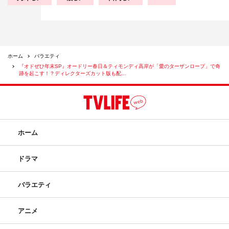
ホーム
バラエティ
『オドぜひ年末SP』オードリー春日＆ティモンディ高岸が「愛のターザンロープ」で奇
跡を起こす！？ディレクターズカット版も配…
ホーム
ドラマ
バラエティ
アニメ