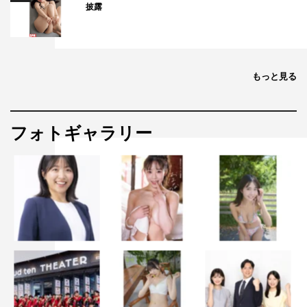
披露
番組HP：
https://www.ctv.co.jp/audrey/special.html
DMM TV：
https://tv.dmm.com/vod/detail/?
season=k6v3ysidjfdr63w9jtw054yby
もっと見る
2023年12月28日（木）午前2時54分～配信開始
フォトギャラリー
©中京テレビ