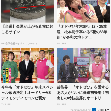
観戦をするなど、今年1年親交を深めてきた。一方、春日
と高岸というモンスター芸人を操ってきたコンビの頭脳で
ある若林と前田が鋭いツッコミと的確な進行で、他の番組
では見られない異色の出演者たちをどう料理するのかも注
【当選】金運が上がる直前に起
『オドぜひ年末SP』12・25放
目だ。
こるサイン
送 松本明子率いる“花の83年
組”が令和の地下ア...
『オドぜひ』の名バイプレイヤー・スギちゃんは、今年も
PR(合同会社デジタルファーム )
TV LIFE
クラシックバラエティを体現するキャラクターとして、随
所でいぶし銀の活躍を見せる。Hi-Hi岩崎一則は、そもそ
も収録に参加したくなかったという芸人にあるまじき立ち
位置で参加。一般人である石黒さんは、審判員長として抜
てき。開会宣言とエンディングシーンという番組の要を担
う。
今年も『オドぜひ』年末スペシ
芸能界一『オドぜひ』を愛する
ャル放送決定！オードリーVS
あの人がついに番組初登場！初
なお、12月20日（水）には今年の年末SPのきっかけとな
ティモンディでコンビ愛対...
出しの特技披露にオードリ...
った過去の放送回をまとめた総集編動画、12月23日
TV LIFE
TV LIFE
（土）から27日（水）までは5回にわたり、全ての対決の
Recommended by