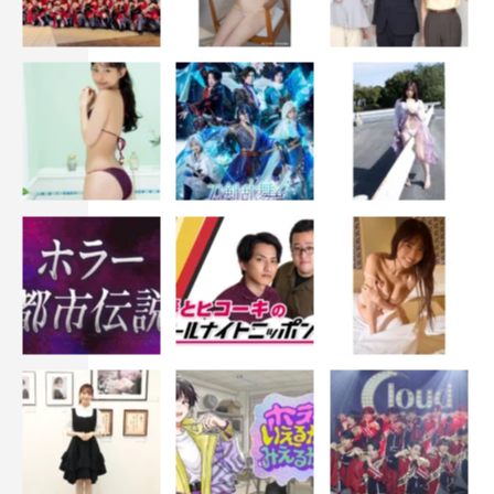
オードリー
スギちゃん
ティモンディ
太賀
岩崎一則
松本明子
芝大輔