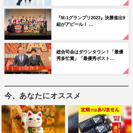
この番組でしか見られない不思議な出演者たちの中でも注
『M-1グランプリ2023』決勝進出9
目なのが、松本明子とこれまで『オドぜひ』以外のマスコ
組がアピール！ …
ミに顔出しすることがなかった息子・平井龍聖の最強親子
タッグ。
『オドぜひ年末SP』の恒例ともいえる、真冬の屋外プー
総合司会はダウンタウン！「最優
ルを使った「愛のターザンロープ」に、57歳になったベテ
秀多忙賞」「最優秀ポスト…
ランタレント・松本が喜々として参加を表明。アイドル水
泳大会以来35年ぶりという、体を張った水上バラエティに
親子で参戦し、往年のバラドルが期待を裏切らない活躍を
見せる。
今、あなたにオススメ
オードリーだけでなく、多くの芸人から兄貴分として慕わ
れているTAIGA。そんな彼が今最も信頼を寄せているモグ
ライダー・芝が最強師弟タッグとして『オドぜひ』初出
演。2人の意外な関係性や、共通のヘアスタイルであるリ