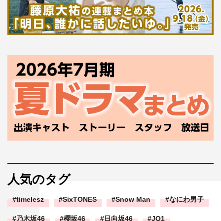
人気のタグ
timelesz
SixTONES
Snow Man
なにわ男子
乃木坂46
櫻坂46
日向坂46
JO1