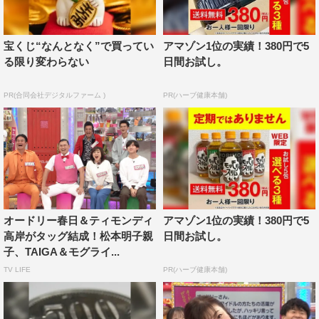
ーゼントの秘密などが明らかに。さらに本番の中で、
TAIGAが収録9日前に痔ろう手術をしていたことが判明。
宝くじ“なんとなく”で買ってい
アマゾン1位の実績！380円で5
最強タッグ決定戦は、意外な結末を迎える。
る限り変わらない
日間お試し。
PR(合同会社デジタルファーム )
PR(ハーブ健康本舗)
オードリー春日＆ティモンディ
アマゾン1位の実績！380円で5
高岸がタッグ結成！松本明子親
日間お試し。
『オドぜひ年末SP 愛の最強タッグ決定戦』TAIGA＆モグライダー・
子、TAIGA＆モグライ...
芝大輔ペア©中京テレビ
TV LIFE
PR(ハーブ健康本舗)
これまで熱きバトルを繰り広げてきたオードリーとティモ
ンディがタッグを組む今回。春日と高岸は一緒にプロ野球