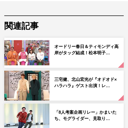
番組冒頭、MCのオードリー・若林正恭とティモンディ・
前田裕太から2人がかみ合うのかを心配されていたが、そ
関連記事
の心配は第一種目「台車タッグレース」で見事に的中。し
かし、最終種目「愛のターザンロープ」では、力と力がぶ
つかり合う奇跡の名シーンを生み出す。
オードリー春日＆ティモンディ高
岸がタッグ結成！松本明子…
三宅健、北山宏光が『オドオド×
ハラハラ』ゲスト出演！レ…
「8人考案企画リレー」かまいた
ち、モグライダー、見取り…
『オドぜひ年末SP 愛の最強タッグ決定戦』松本明子＆平井龍聖ペア©
中京テレビ