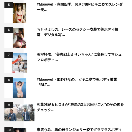
#Mooove!・赤間四季、おさげ髪×ビキニ姿でスレンダ
5
ー美…
ちとせよしの、レースのセクシー衣装で美ボディ披
6
露 デジタル写…
美澄衿依、“美脚戦士えりいちゃん”に変身してマシュ
7
マロボディ…
番組情報
#Mooove!・姫野ひなの、ビキニ姿で美ボディ披露
8
『BLT…
『オドぜひ年末SP 愛の最強タッグ決定戦』
中京テレビ
相葉雅紀＆ヒロミが“群馬の3大お困りごと”のその後を
9
2023年12月27日（水）午後11時59分～深夜0時59分
チェック…
日本テレビ
東雲うみ、黒の紐ランジェリー姿でグラマラスボディ
10
2023年12月27日（水）深夜1時54分～2時54分