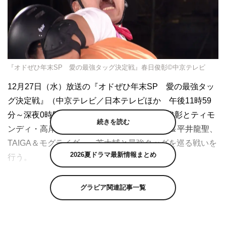
『オドぜひ年末SP 愛の最強タッグ決定戦』春日俊彰©中京テレビ
12月27日（水）放送の『オドぜひ年末SP 愛の最強タッ
グ決定戦』（中京テレビ／日本テレビほか 午後11時59
分～深夜0時54分）では、オードリー・春日俊彰とティモ
続きを読む
ンディ・高岸宏行がタッグを組み、松本明子＆平井龍聖、
TAIGA＆モグライダー・芝大輔と最強タッグを巡る戦いを
2026夏ドラマ最新情報まとめ
行う。
このたび、今回の年末SPの見どころが到着した。出演の3
グラビア関連記事一覧
チームの中でも最も破壊力あるタッグが、春日＆高岸の最
強パワータッグ。桁違いの爆発力を見せるパフォーマンス
はもちろん、最大の見どころは2人の相性。