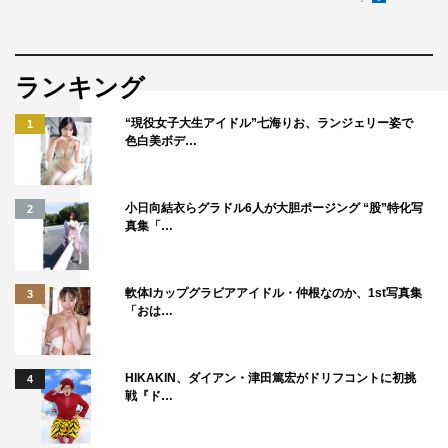
ルーツでもある京都大学助教・寺川剛さんが出演タッグに
ついて解説するスペシャル動画を番組公式YouTubeで配
信。最強タッグの台風の目である、松本明子＆平井龍聖親
ランキング
子のディレクターズカット版も配信中。
“現役女子大生アイドル”七海りお、ランジェリー姿で
1
色白美ボデ…
さらに地上波では放送されなかった、未公開シーンを含め
た今年の熱いタッグ決定戦の模様をDMM TVで独占配信さ
れる。
小日向結衣らグラドル6人が大胆ポージング “股”特化写
2
真集「…
最強の親子愛 松本明子・平井龍聖 【配信限
定 ディレクターズカット版】
軟体Iカップグラビアアイドル・仲根なのか、1st写真集
3
「おは…
HIKAKIN、ダイアン・津田篤宏がドリフコントに初挑
4
戦『ド…