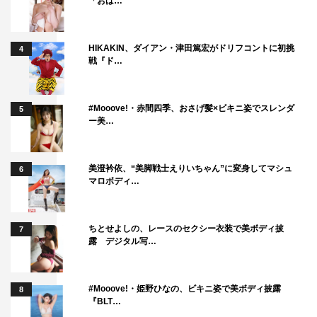
「おは…
HIKAKIN、ダイアン・津田篤宏がドリフコントに初挑
4
戦『ド…
#Mooove!・赤間四季、おさげ髪×ビキニ姿でスレンダ
5
ー美…
美澄衿依、“美脚戦士えりいちゃん”に変身してマシュ
6
マロボディ…
ちとせよしの、レースのセクシー衣装で美ボディ披
7
露 デジタル写…
#Mooove!・姫野ひなの、ビキニ姿で美ボディ披露
8
『BLT…