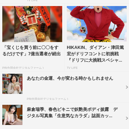
TV LIFE
「宝くじを買う前に〇〇をす
HIKAKIN、ダイアン・津田篤
るだけです」7億当選者が続出
宏がドリフコントに初挑戦
『ドリフに大挑戦スペシャ...
PR(合同会社デジタルファーム )
TV LIFE
あなたの金運、今が変わる時かもしれません
PR(合同会社デジタルファーム )
麻倉瑞季、春色ビキニで妖艶美ボディ披露 デ
ジタル写真集「生意気なカラダ」誌面カッ...