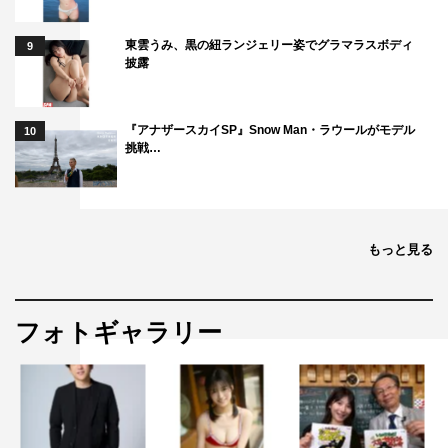
東雲うみ、黒の紐ランジェリー姿でグラマラスボディ
9
披露
『アナザースカイSP』Snow Man・ラウールがモデル
10
挑戦…
もっと見る
フォトギャラリー