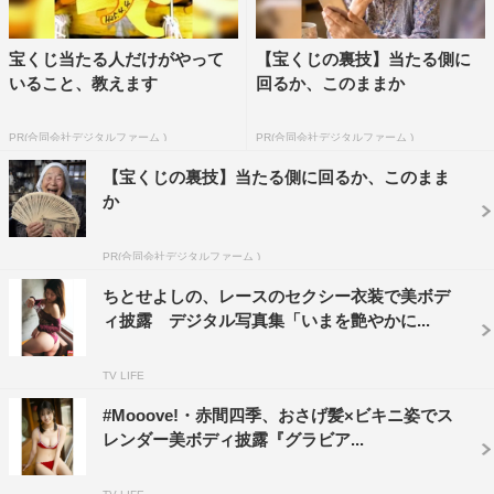
宝くじ当たる人だけがやって
【宝くじの裏技】当たる側に
いること、教えます
回るか、このままか
PR(合同会社デジタルファーム )
PR(合同会社デジタルファーム )
【宝くじの裏技】当たる側に回るか、このまま
か
PR(合同会社デジタルファーム )
ちとせよしの、レースのセクシー衣装で美ボデ
ィ披露 デジタル写真集「いまを艶やかに...
TV LIFE
#Mooove!・赤間四季、おさげ髪×ビキニ姿でス
レンダー美ボディ披露『グラビア...