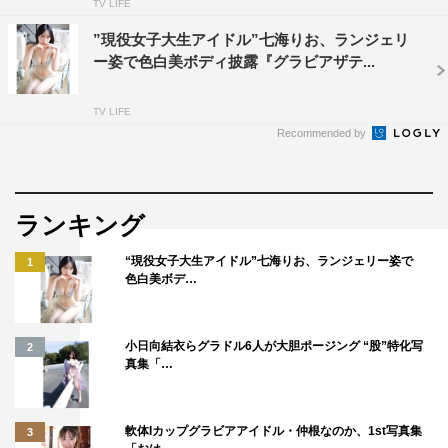
TV LIFE
”現役女子大生アイドル”七海りお、ランジェリ
ー姿で色白美ボディ披露『グラビアザテ...
TV LIFE
Recommended by
ランキング
“現役女子大生アイドル”七海りお、ランジェリー姿で
1
色白美ボデ…
小日向結衣らグラドル6人が大胆ポージング “股”特化写
2
真集「…
軟体Iカップグラビアアイドル・仲根なのか、1st写真集
3