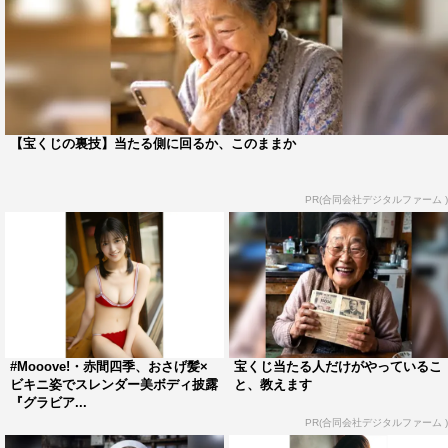
【宝くじの裏技】当たる側に回るか、このままか
PR(合同会社デジタルファーム )
#Mooove!・赤間四季、おさげ髪×
宝くじ当たる人だけがやっているこ
ビキニ姿でスレンダー美ボディ披露
と、教えます
『グラビア...
PR(合同会社デジタルファーム )