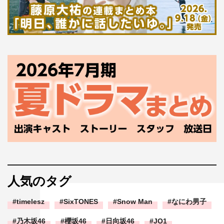
人気のタグ
timelesz
SixTONES
Snow Man
なにわ男子
乃木坂46
櫻坂46
日向坂46
JO1