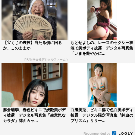
【宝くじの裏技】当たる側に回る
ちとせよしの、レースのセクシー衣
か、このままか
装で美ボディ披露 デジタル写真集
「いまを艶やかに...
PR(合同会社デジタルファーム )
麻倉瑞季、春色ビキニで妖艶美ボデ
白濱美兎、ビキニ姿で色白美ボディ
ィ披露 デジタル写真集「生意気な
披露 デジタル限定写真集『純白の
カラダ」誌面カッ...
プリズム』リリー...
Recommended by