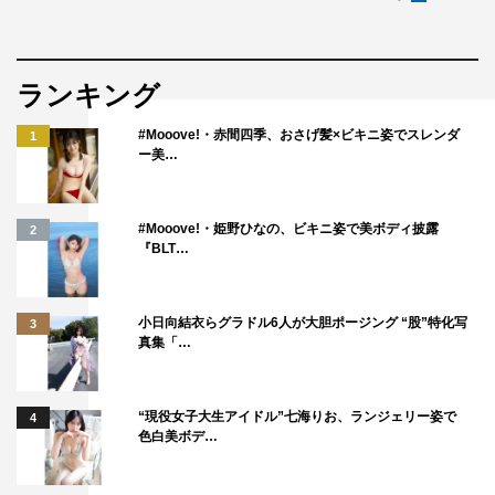
ランキング
#Mooove!・赤間四季、おさげ髪×ビキニ姿でスレンダ
1
ー美…
#Mooove!・姫野ひなの、ビキニ姿で美ボディ披露
2
『BLT…
小日向結衣らグラドル6人が大胆ポージング “股”特化写
3
真集「…
“現役女子大生アイドル”七海りお、ランジェリー姿で
4
色白美ボデ…