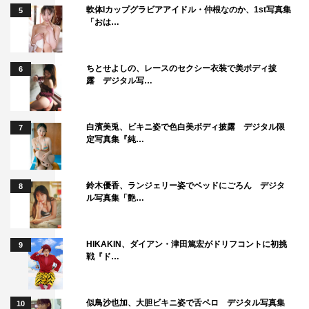
軟体Iカップグラビアアイドル・仲根なのか、1st写真集
5
「おは…
ちとせよしの、レースのセクシー衣装で美ボディ披
6
露 デジタル写…
白濱美兎、ビキニ姿で色白美ボディ披露 デジタル限
7
定写真集『純…
鈴木優香、ランジェリー姿でベッドにごろん デジタ
8
ル写真集「艶…
HIKAKIN、ダイアン・津田篤宏がドリフコントに初挑
9
戦『ド…
似鳥沙也加、大胆ビキニ姿で舌ペロ デジタル写真集
10