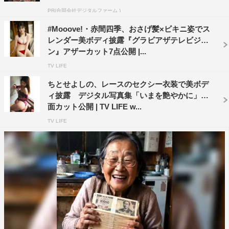
PR(合同会社デジタルファーム )
#Mooove!・赤間四季、おさげ髪×ビキニ姿でス
レンダー美ボディ披露『グラビアザテレビジョ
ン』アザーカット7点公開 |...
TV LIFE
ちとせよしの、レースのセクシー衣装で美ボデ
ィ披露 デジタル写真集「いまを艶やかに」誌
面カット公開 | TV LIFE w...
TV LIFE