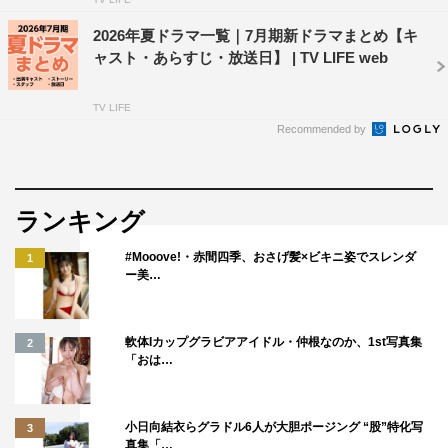
2026年夏ドラマ一覧｜7月期新ドラマまとめ【キ
ャスト・あらすじ・放送日】 | TV LIFE web
TV LIFE
Recommended by
ランキング
#Mooove!・赤間四季、おさげ髪×ビキニ姿でスレンダ
1
ー美…
軟体Iカップグラビアアイドル・仲根なのか、1st写真集
2
「おは…
小日向結衣らグラドル6人が大胆ポージング “股”特化写
3
真集「…