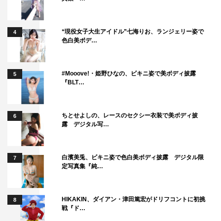
“現役女子大生アイドル”七海りお、ランジェリー姿で
4
色白美ボデ…
#Mooove!・姫野ひなの、ビキニ姿で美ボディ披露
5
『BLT…
ちとせよしの、レースのセクシー衣装で美ボディ披
6
露 デジタル写…
白濱美兎、ビキニ姿で色白美ボディ披露 デジタル限
7
定写真集『純…
HIKAKIN、ダイアン・津田篤宏がドリフコントに初挑
8
戦『ド…