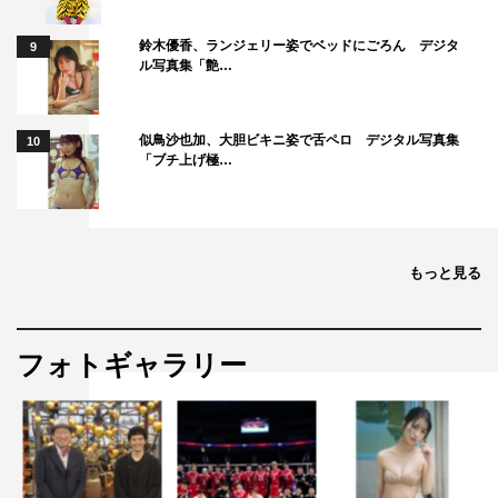
鈴木優香、ランジェリー姿でベッドにごろん デジタ
9
ル写真集「艶…
似鳥沙也加、大胆ビキニ姿で舌ペロ デジタル写真集
10
「ブチ上げ極…
もっと見る
フォトギャラリー