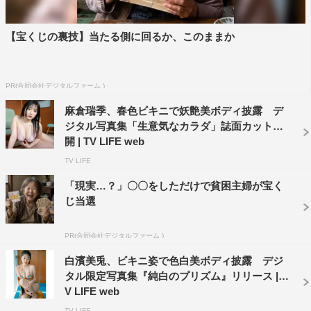
【宝くじの裏技】当たる側に回るか、このままか
PR(合同会社デジタルファーム )
麻倉瑞季、春色ビキニで妖艶美ボディ披露 デ
ジタル写真集「生意気なカラダ」誌面カット公
開 | TV LIFE web
TV LIFE
「現実…？」〇〇をしただけで貧困主婦が宝く
じ当選
PR(合同会社デジタルファーム )
白濱美兎、ビキニ姿で色白美ボディ披露 デジ
タル限定写真集『純白のプリズム』リリース | T
V LIFE web
TV LIFE