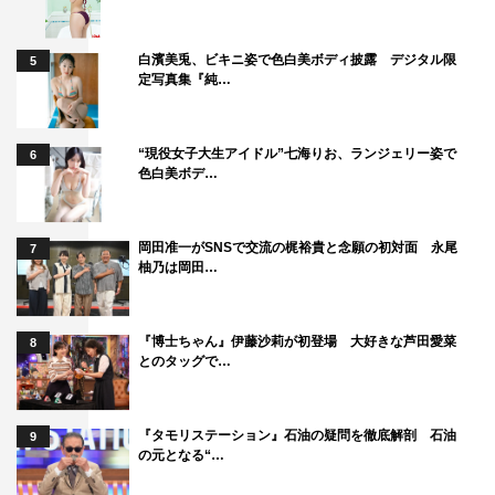
白濱美兎、ビキニ姿で色白美ボディ披露 デジタル限
5
定写真集『純…
“現役女子大生アイドル”七海りお、ランジェリー姿で
6
色白美ボデ…
岡田准一がSNSで交流の梶裕貴と念願の初対面 永尾
7
柚乃は岡田…
『博士ちゃん』伊藤沙莉が初登場 大好きな芦田愛菜
8
とのタッグで…
『タモリステーション』石油の疑問を徹底解剖 石油
9
の元となる“…