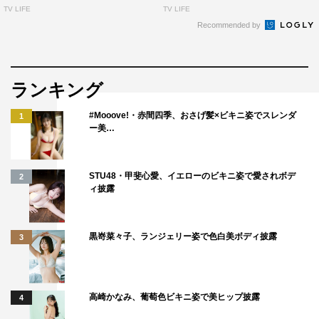
TV LIFE
TV LIFE
Recommended by
ランキング
#Mooove!・赤間四季、おさげ髪×ビキニ姿でスレンダ
1
ー美…
STU48・甲斐心愛、イエローのビキニ姿で愛されボデ
2
ィ披露
黒嵜菜々子、ランジェリー姿で色白美ボディ披露
3
高崎かなみ、葡萄色ビキニ姿で美ヒップ披露
4