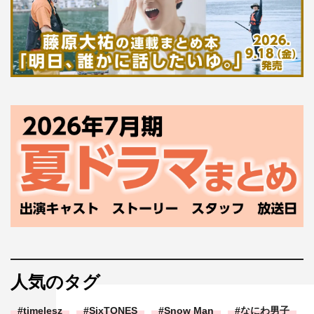
人気のタグ
timelesz
SixTONES
Snow Man
なにわ男子