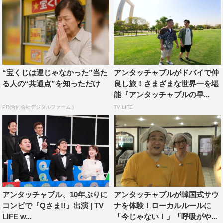
“宝くじは運じゃなかった”当た
アンタッチャブルがドバイで仲
る人の“共通点”を知っただけ
良し旅！さまざまな世界一を堪
能『アンタッチャブルの早...
PR(合同会社デジタルファーム )
TV LIFE
アンタッチャブル、10年ぶりに
アンタッチャブルが韓国式サウ
コンビで『Qさま!!』出演 | TV
ナを体験！ローカルルールに
LIFE w...
「今じゃない！」「呼吸がや...