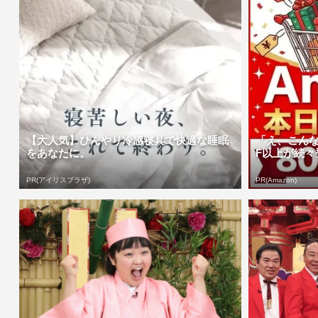
【大人気】ひんやり冷感寝具で快適な睡眠
「え、こんな
をあなたに。
F以上が続々登
PR(アイリスプラザ)
PR(Amazon)