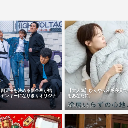
』四天王を決める新企画が始
【大人気】ひんやり冷感寝具で
ろヤンキーになりきりオリジナ
をあなたに。
PR(アイリスプラザ)