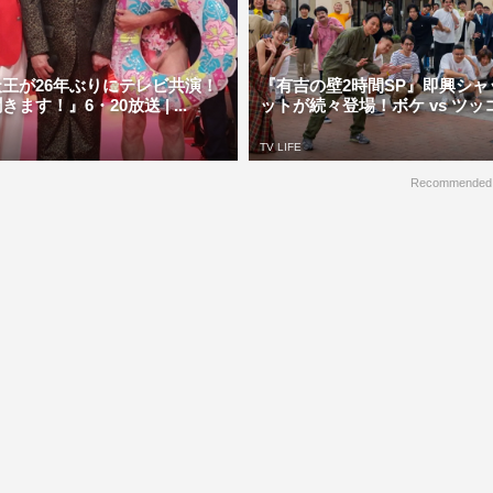
王が26年ぶりにテレビ共演！
『有吉の壁2時間SP』即興シャ
ます！』6・20放送 | ...
ットが続々登場！ボケ vs ツッコ
TV LIFE
Recommended