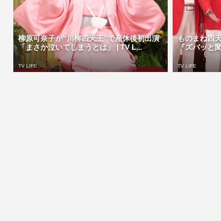
柳原可奈子が“川柳四天王”で産休後初出演
ものまね四天
「まさか泣いてしまうとは」 | TV L...
『ズバッと聞き
TV LIFE
TV LIFE