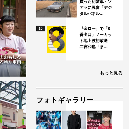
買った初愛車・ソ
アラに興奮「デジ
タルパネル…
『金ロー』で「8
10
番出口」ノーカッ
ト地上波初放送
二宮和也「ま…
！おもしろ
る特別車両
もっと見る
フォトギャラリー