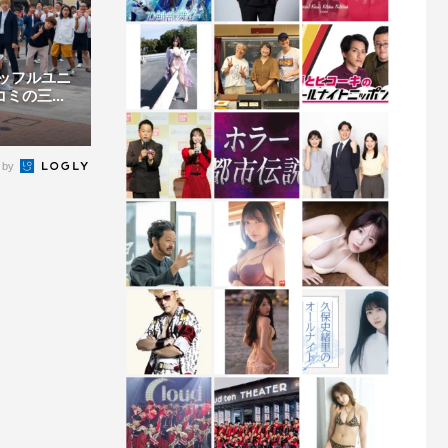
ッフルユニ
ミの三...
 by