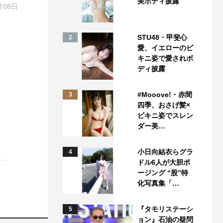
美ボディ披露
月08日
STU48・甲斐心
2
愛、イエローのビ
キニ姿で愛されボ
ディ披露
#Mooove!・赤間
3
四季、おさげ髪×
ビキニ姿でスレン
ダー美…
小日向結衣らグラ
4
ドル6人が大胆ポ
ージング “股”特
化写真集「…
『タモリステーシ
5
ョン』石油の疑問