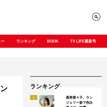
ュー
ランキング
BOOK
TV LIFE最新号
ランキング
ヤン
黒嵜菜々子、ラン
1
ジェリー姿で色白