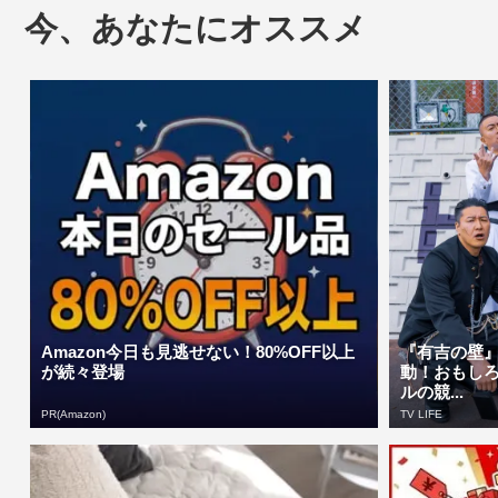
今、あなたにオススメ
Amazon今日も見逃せない！80%OFF以上
『有吉の壁
が続々登場
動！おもし
ルの競...
PR(Amazon)
TV LIFE