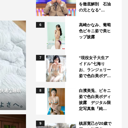
を徹底解剖 石油
の元となる“…
高崎かなみ、葡萄
6
色ビキニ姿で美ヒ
ップ披露
“現役女子大生ア
7
イドル”七海り
お、ランジェリー
姿で色白美ボデ…
快適な睡眠
白濱美兎、ビキニ
8
姿で色白美ボディ
披露 デジタル限
定写真集『純…
槙原寛己が20歳で
9