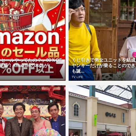
セールやってたの？」80％OF
くじ引きで男女ユニットを結成
場！Amazonの本気が...
ヤンキーだけが乗ることのでき
も誕...
TV LIFE