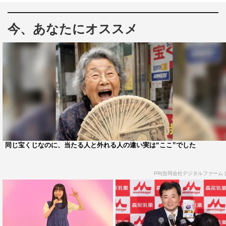
に登場し、プロ顔負けの才能を持つアート博士ちゃんたち
による、スゴすぎ芸術発表会が繰り広げられる。
今、あなたにオススメ
同じ宝くじなのに、当たる人と外れる人の違い実は“ここ”でした
PR(合同会社デジタルファーム )
『サンドウィッチマン＆芦田愛菜の博士ちゃん』©テレビ朝日
ミュージシャンという枠にとどまらず、映画監督、ファッ
ションデザイナー、ワインやシャンパンのプロデュースな