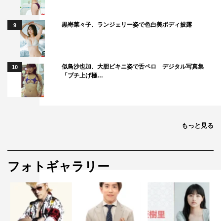
新作を披露。その躍動感たっぷりのアートとは。瑛太郎く
んはなんとYOSHIKIも折り紙アートに仕上げており、
黒嵜菜々子、ランジェリー姿で色白美ボディ披露
9
YOSHIKIは「光栄です。自分が折り紙になる日が（来ると
は）…！」と驚く。
似鳥沙也加、大胆ビキニ姿で舌ペロ デジタル写真集
10
「ブチ上げ極…
もっと見る
フォトギャラリー
『サンドウィッチマン＆芦田愛菜の博士ちゃん』©テレビ朝日