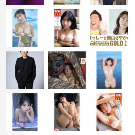
『サンドウィッチマン＆芦田愛菜の博士ちゃん』©テレビ朝日
“甲冑博士ちゃん”研川陽希くん（13歳）が作るのは、プラ
スチック板などで完全再現した“甲冑”。ニュースや新聞で
も「リアルすぎる」と絶賛された、その手作り甲冑を
YOSHIKIに見てほしいと自ら着込んでスタジオで披露す
る。