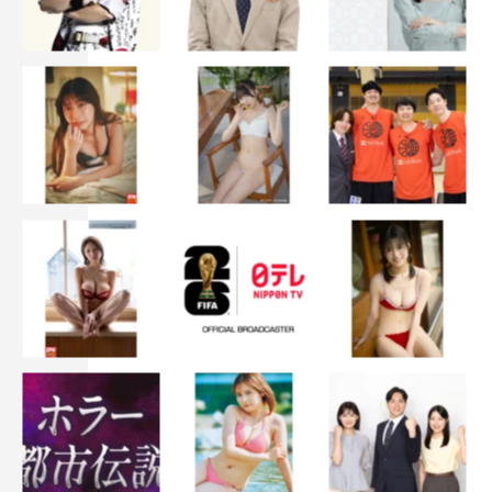
初登場の佐野太一くん（15歳）はSNSで海外からも反響
がある“トリックバスアート博士ちゃん”。彼は工作用紙と
プラスチック板でリアルすぎるバス模型を作成し、それば
かりか、そのバス模型を使って街のさまざまなシチュエー
ションと遠近法を使ってトリックバスアート写真を撮って
いる。今回はそんな緻密なバス模型とともに、スタジオで
YOSHIKIやMC3人とトリック写真の撮影に挑む。