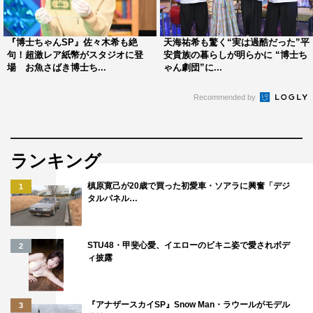
小学6年生の黒田創くん（11歳）は、いくつものルービッ
クキューブの柄を組み合わせてアート作品を作る“キュー
ブアート博士ちゃん”。前回登場した際には、サンドウィ
『博士ちゃんSP』佐々木希も絶
天海祐希も驚く“実は過酷だった”平
句！超激レア紙幣がスタジオに登
安貴族の暮らしが明らかに “博士ち
ッチマン・伊達みきおを描いた巨大キューブアートを完成
場 お魚さばき博士ち...
ゃん劇団”に...
させ、大反響を呼んだ。その後、インドで行われたルービ
Recommended by
ックキューブのスピードを競う世界大会に出場した際、現
地の小学生たちにキューブアートを披露して大喝采を浴び
た。そんな創くんが、過去最大にして最難関のアート作り
ランキング
に挑戦。制作期間2週間、1600個超のキューブを使って作
り出す超巨大作品とは。
槙原寛己が20歳で買った初愛車・ソアラに興奮「デジ
1
タルパネル…
創くんは最後にスタジオで残りひとつのキューブを
YOSHIKIたちにはめてもらい、作品を完成させたいと持ち
STU48・甲斐心愛、イエローのビキニ姿で愛されボデ
2
かけるが…夢のコラボレーションはうまくいくのか。
ィ披露
『アナザースカイSP』Snow Man・ラウールがモデル
3