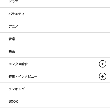
ドラマ
番組情報
バラエティ
『サンドウィッチマン＆芦田愛菜の博士ちゃん』
「世界的アーティスト・YOSHIKIに見て欲しい！世界が絶
アニメ
賛する博士ちゃんアート作品SP！」
テレビ朝日系
音楽
2024年6月22日（土）午後6時56分～8時
映画
エンタメ総合
特集・インタビュー
ランキング
BOOK