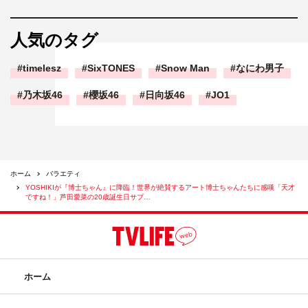
ウィッチマンの2人から「愛菜ちゃん、20歳おめでとうー
ー！」とサプライズで祝福された芦田は「番組名、間違え
人気のタグ
たかと…」とビックリ。「うれしい！ ありがとうござい
ます！」と笑顔を見せ、20歳の抱負を語る。
timelesz
SixTONES
Snow Man
なにわ男子
乃木坂46
櫻坂46
日向坂46
JO1
ホーム
バラエティ
YOSHIKIが『博士ちゃん』に降臨！世界が絶賛するアート博士ちゃんたちに感嘆「天才
ですね！」芦田愛菜の20歳誕生日サプ…
ホーム
『サンドウィッチマン＆芦田愛菜の博士ちゃん』©テレビ朝日