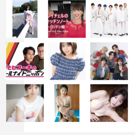
『サンドウィッチマン＆芦田愛菜の博士ちゃん』©テレビ朝日
そして、“巨大折り紙博士ちゃん”辻合うらくん（11歳）も
番組初登場。通常の60倍の巨大折り紙で、6時間かけて作
った渾身の作品を披露。その超巨大な最新作とは。
彼らのアートに触れたYOSHIKIは「カルチャーショックと
いうか…！ 純粋な発想で芸術に向かっている彼らの姿
に、自分も学ぶことがたくさんあるなと思いました」と感
動しきり。
さらにアート博士ちゃんたちはここぞとばかりにYOSHIKI
にガチ質問をぶつける。「アイデアは天から降ってくるの
ですか？」とアートに関連する質問から、アートに没頭し
すぎる博士ちゃんからは「勉強って大事ですか？」と珍質
問も。博士ちゃんたちからの直球の質問に、YOSHIKIはな