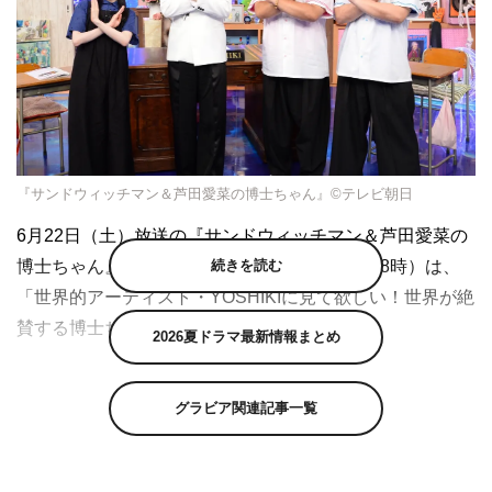
『サンドウィッチマン＆芦田愛菜の博士ちゃん』©テレビ朝日
6月22日（土）放送の『サンドウィッチマン＆芦田愛菜の
博士ちゃん』（テレビ朝日系 午後6時56分～8時）は、
続きを読む
「世界的アーティスト・YOSHIKIに見て欲しい！世界が絶
賛する博士ちゃんアート作品SP！」を送る。
2026夏ドラマ最新情報まとめ
オトナ顔負けの知識やスゴイ才能を携えた子供たち
が、“博士ちゃん（先生役）”として世界でひとつだけのオ
グラビア関連記事一覧
モシロ授業を行う『サンドウィッチマン＆芦田愛菜の博士
ちゃん』。今回はスペシャルゲスト・YOSHIKIがスタジオ