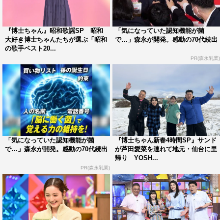
ど多岐にわたるジャンルで世界を股にかけて活躍している
アーティスト・YOSHIKI。今回は、そんなYOSHIKIに作品
を見てもらいたいという、5人のアート博士ちゃんが登
『博士ちゃん』昭和歌謡SP 昭和
「気になっていた認知機能が菌
大好き博士ちゃんたちが選ぶ「昭和
で…」森永が開発。感動の70代続出
場。渾身の作品を爆笑プレゼンする。
の歌手ベスト20...
PR(森永乳業)
「気になっていた認知機能が菌
『博士ちゃん新春4時間SP』サンド
で…」森永が開発。感動の70代続出
が芦田愛菜を連れて地元・仙台に里
帰り YOSH...
PR(森永乳業)
『サンドウィッチマン＆芦田愛菜の博士ちゃん』©テレビ朝日