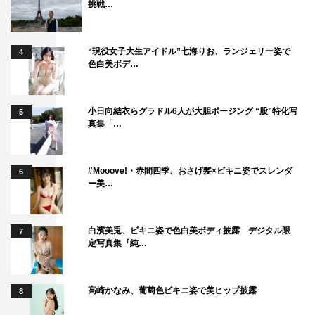
挑戦…
“現役女子大生アイドル”七海りお、ランジェリー姿で
4
色白美ボデ…
小日向結衣らグラドル6人が大胆ポージング “股”特化写
5
真集「…
『サンドウィッチマン＆芦田愛菜の博士ちゃん』©テレビ朝日
#Mooove!・赤間四季、おさげ髪×ビキニ姿でスレンダ
6
ー美…
中学2年生の塩見瑛太郎くん（13歳）は、折り紙を作るた
めの設計図“展開図”を頭の中で考えてあらゆる造形物を作
り上げる“折り紙展開図博士ちゃん”。そのアート作品を
白濱美兎、ビキニ姿で色白美ボディ披露 デジタル限
7
定写真集『純…
SNSにアップしたところ、世界中から称賛の声が寄せら
れ、“13万いいね！”を獲得したとか。緻密な展開図とそこ
から出来上がった折り紙を見たYOSHIKIは思わず「天才で
高崎かなみ、葡萄色ビキニ姿で美ヒップ披露
8
すね！」とうなるが、そんな瑛太郎くんが渾身＆超難解な