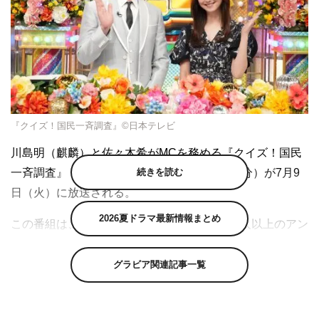
『クイズ！国民一斉調査』©日本テレビ
川島明（麒麟）と佐々木希がMCを務める『クイズ！国民
続きを読む
一斉調査』（日本テレビ系 午後8時～9時54分）が7月9
日（火）に放送される。
2026夏ドラマ最新情報まとめ
この番組は、日本全国の老若男女、のべ10万人以上のアン
ケートを基にした番組独自のクイズにゲストが挑むバラエ
ティ。「今年も暑い！海で食べたいアイスといえばコレ！
グラビア関連記事一覧
ランキング！」「夏季オリンピックで感動をくれた！日本
人アスリートランキング！」「これから一生1種類しか食