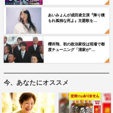
川島明、佐々木希 コメント
佐々木：今回もとても盛り上がりました！見取り図の盛山
あいみょんが成田凌主演『降り積
さんがずっとふざけていましたね（笑）。
もれ孤独な死よ』主題歌を…
川島：OAで一言もしゃべってないかもね（笑）。
佐々木：全部カットされているかも（笑）。
櫻井翔、初の政治家役は現場で都
度チューニング「清家が“…
川島：今回もリモコンのdボタンで全員クイズに参加でき
ますし、私めちゃくちゃヒント出してますから！スタジオ
のヤツら誰も聞いてない！視聴者に向けてヒント出してま
すんで。これを聞けば、ちゃんと正解できますし、豪華な
今、あなたにオススメ
賞品をプレゼントさせていただきますから。絶対に僕の話
を聞いてください！
佐々木：いっぱいヒント出してるんで！
川島：なにわ男子とか結構頑張ってくれましたね！