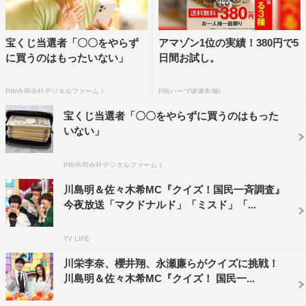
佐々木：ミラクルも起こしましたね！
宝くじ当選者「〇〇をやらず
アマゾン1位の実績！380円で5
川島：ME:Iとか、全員10代で全然考え方が違うんですよ！
に買うのはもったいない」
日間お試し。
佐々木：全然違いますよね。
PR(合同会社デジタルファーム )
PR(ハーブ健康本舗)
川島：幅広い年齢の方に今回頑張っていただいているん
宝くじ当選者「〇〇をやらずに買うのはもった
いない」
で。
佐々木：家族でワイワイ集まって意見を言い合いながら見
PR(合同会社デジタルファーム )
ると楽しいですよね！
川島明＆佐々木希MC『クイズ！国民一斉調査』
今夜放送「マクドナルド」「ミスド」「...
川島：本当に全世代に刺さると思います！最後まで全部見
ていただきたいです！
TV LIFE
番組情報
川栄李奈、櫻井翔、永瀬廉らがクイズに挑戦！
川島明＆佐々木希MC『クイズ！ 国民一...
『クイズ！国民一斉調査』