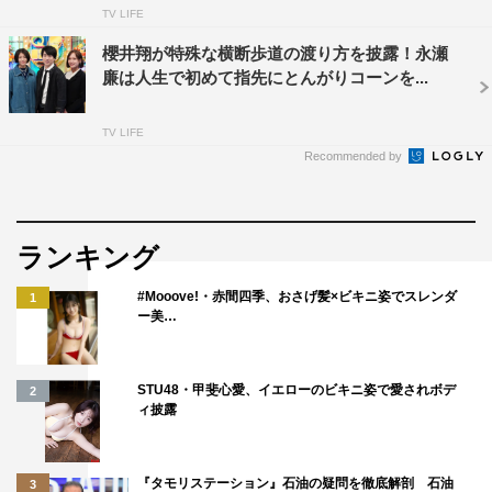
TV LIFE
いとうあさこチーム：いとうあさこ、マヂカルラブリー、
櫻井翔が特殊な横断歩道の渡り方を披露！永瀬
ゆうちゃみ
廉は人生で初めて指先にとんがりコーンを...
石原良純チーム：石原良純、ヒコロヒー、辻希美
TV LIFE
Recommended by
国民的芸人チーム：見取り図、やす子
ME:Iチーム：RAN、KOKONA、RINON
ランキング
©日本テレビ
#Mooove!・赤間四季、おさげ髪×ビキニ姿でスレンダ
1
ー美…
STU48・甲斐心愛、イエローのビキニ姿で愛されボデ
2
ィ披露
佐々木希
川島明
麒麟
『タモリステーション』石油の疑問を徹底解剖 石油
3