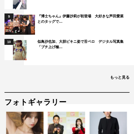
『博士ちゃん』伊藤沙莉が初登場 大好きな芦田愛菜
9
とのタッグで…
似鳥沙也加、大胆ビキニ姿で舌ペロ デジタル写真集
10
「ブチ上げ極…
もっと見る
フォトギャラリー