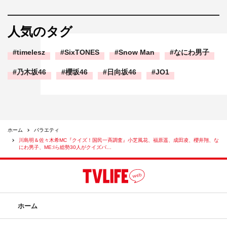
人気のタグ
timelesz
SixTONES
Snow Man
なにわ男子
乃木坂46
櫻坂46
日向坂46
JO1
ホーム
バラエティ
川島明＆佐々木希MC『クイズ！国民一斉調査』小芝風花、福原遥、成田凌、櫻井翔、な
にわ男子、ME:Iら総勢30人がクイズバ…
ホーム