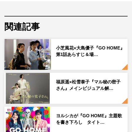
べられないなら…マクドナルドのハンバーガーランキン
グ！」などが出題される。
解答者として、7月スタートの新ドラマより『GO HOME
関連記事
～警視庁身元不明人相談室～』チームの小芝風花、大島優
子、阿部亮平（Snow Man）、柳美稀、『マル秘の密子さ
小芝風花×大島優子『GO HOME』
ん』チームの福原遥、上杉柊平、志田彩良、『降り積もれ
第1話あらすじ＆場…
孤独な死よ』チームの成田凌、吉川愛、山下美月が登場。
さらに、パリオリンピック応援チームの櫻井翔、吉田沙保
里、ニューヨーク、なにわ男子チームの大西流星、高橋恭
福原遥×松雪泰子『マル秘の密子
平、藤原丈一郎、いとうあさこチームのいとうあさこ、マ
さん』メインビジュアル解…
ヂカルラブリー、ゆうちゃみ、石原良純チームの石原良
純、ヒコロヒー、辻希美、国民的芸人チームの見取り図、
やす子、ME:IチームのRAN、KOKONA、RINONが参戦す
ヨルシカが『GO HOME』主題歌
る。
を書き下ろし タイト…