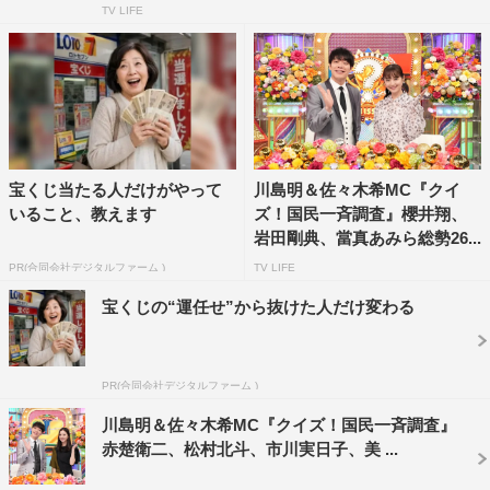
日本テレビ系
TV LIFE
2024年7月9日（火）午後8時～9時54分
MC：川島明（麒麟）、佐々木希
＜解答者チーム＞
『GO HOME～警視庁身元不明人相談室～』チーム：小芝
宝くじ当たる人だけがやって
川島明＆佐々木希MC『クイ
風花、大島優子、阿部亮平（Snow Man）、柳美稀
いること、教えます
ズ！国民一斉調査』櫻井翔、
岩田剛典、當真あみら総勢26...
『マル秘の密子さん』チーム：福原遥、上杉柊平、志田彩
PR(合同会社デジタルファーム )
TV LIFE
良
宝くじの“運任せ”から抜けた人だけ変わる
『降り積もれ孤独な死よ』チーム：成田凌、吉川愛、山下
美月
PR(合同会社デジタルファーム )
パリオリンピック応援チーム：櫻井翔、吉田沙保里、ニュ
川島明＆佐々木希MC『クイズ！国民一斉調査』
ーヨーク
赤楚衛二、松村北斗、市川実日子、美 ...
なにわ男子チーム：大西流星、高橋恭平、藤原丈一郎