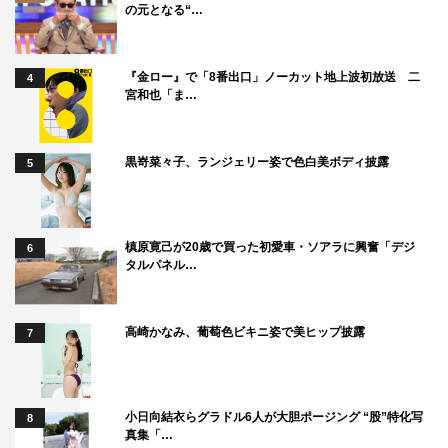
の元となる“…
『金ロー』で「8番出口」ノーカット地上波初放送 二
4
宮和也「ま…
黒嵜菜々子、ランジェリー姿で色白美ボディ披露
5
槙原寛己が20歳で買った初愛車・ソアラに興奮「デジ
6
タルパネル…
高崎かなみ、葡萄色ビキニ姿で美ヒップ披露
7
小日向結衣らグラドル6人が大胆ポージング “股”特化写
8
真集「…