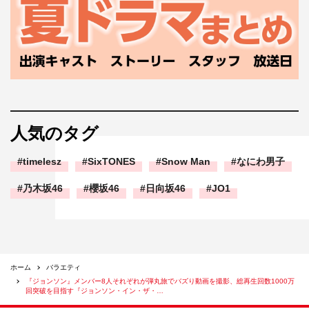
人気のタグ
timelesz
SixTONES
Snow Man
なにわ男子
乃木坂46
櫻坂46
日向坂46
JO1
ホーム
バラエティ
『ジョンソン』メンバー8人それぞれが弾丸旅でバズり動画を撮影、総再生回数1000万
回突破を目指す『ジョンソン・イン・ザ・…