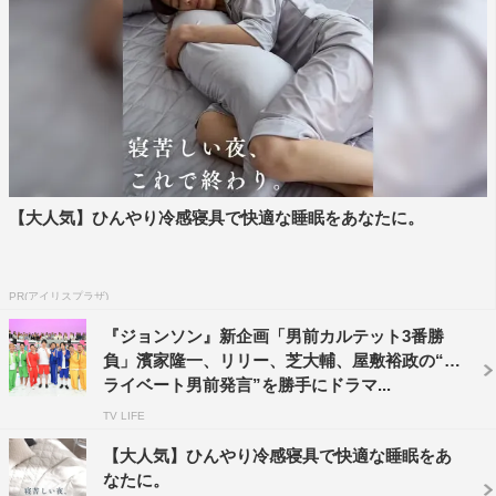
ダー・芝大輔はインドで衝撃のびっくり人間との撮影でト
ラブルが続出する。
見取り図・盛山晋太郎は中国でTikTok再生回数2.8億回超
えの世界的インフルエンサーとコラボ。揺れれば揺れるほ
ど再生回数が伸びる“ゆらゆら橋”とは。見取り図・リリー
はドバイの大富豪の元へ。超豪華な家具に囲まれた豪邸ツ
【大人気】ひんやり冷感寝具で快適な睡眠をあなたに。
アーをしていたところ、飼っているライオンやトラ、ヘビ
といった猛獣が登場し命の危機に。
PR(アイリスプラザ)
かまいたち・濱家隆一は美容大国・韓国へ。体を張ったエ
『ジョンソン』新企画「男前カルテット3番勝
ステや、TikTokフォロワー数360万人超えの大人気アイド
負」濱家隆一、リリー、芝大輔、屋敷裕政の“プ
ルグループとのコラボでバズり動画は撮影できるのか。か
ライベート男前発言”を勝手にドラマ...
まいたち・山内健司はフィリピンのセブ島へ。スラム街ロ
TV LIFE
ケで“笑い一切なし”の『クレイジージャーニー』が実現。
【大人気】ひんやり冷感寝具で快適な睡眠をあ
果たしてどんな動画が撮影できたのか。
なたに。