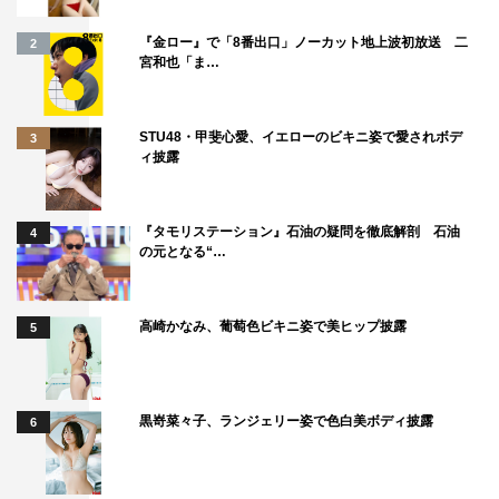
見取り図・盛山晋太郎 コメント
『金ロー』で「8番出口」ノーカット地上波初放送 二
2
宮和也「ま…
ジョンソンメンバーがそれぞれ8か所でロケをしたんです
けど、VTRを見たら8種類の番組を見たような気持ちにな
り、充実感と満足度が大きかったです。もしまた次があっ
STU48・甲斐心愛、イエローのビキニ姿で愛されボデ
3
ィ披露
たら本当にベタですけど、アメリカのロサンゼルスに行っ
て大谷翔平選手のホームランボールをキャッチする動画を
作りたいです！
『タモリステーション』石油の疑問を徹底解剖 石油
4
の元となる“…
かまいたち・山内健司 コメント
高崎かなみ、葡萄色ビキニ姿で美ヒップ披露
5
8人がバラバラで海外ロケに行くってまず今までなかなか
ない企画だと思うので、それがまず見どころですし、スタ
ジオではみんなでそれぞれのVTRを見ていて不思議と一体
黒嵜菜々子、ランジェリー姿で色白美ボディ披露
6
感がありましたね。
番組情報