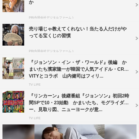
か
画を1週間公開し、8人の動画の総再生回数1000万回突破
を目指す。
PR(合同会社デジタルファーム )
1000万回再生されたら賞金100万円。そこからさらに500
売り場じゃ教えてくれない！当たる人だけがや
万回再生されるごとに賞金50万円が上乗せされる。しか
ってる宝くじの習慣
し、10万回再生に満たない「NOバズり動画」は失格とな
りノーカウント。スタジオでほかのメンバーたちから厳し
PR(合同会社デジタルファーム )
いコメントをぶつけられてしまう。果たしてジョンソンメ
『ジョンソン・イン・ザ・ワールド』後編 か
ンバーたちは賞金を獲得できるのか。そして最もバズる動
まいたち濱家隆一が韓国で人気アイドル・CRA
VITYとコラボ 山内健司はフィリ...
画を撮影したのは誰なのか。
TV LIFE
ニューヨーク・屋敷裕政は中国の“バズりの聖地”へ。体を
『リンカーン』後継番組『ジョンソン』初回2時
張って絶叫系動画の撮影に挑む。ニューヨーク・嶋佐和也
間SPで10・23始動 かまいたち、モグライダ
はタイのメイク術で美女に変身。さらに、まさかの動物と
ー、見取り図、ニューヨークが意...
のコラボも。
TV LIFE
モグライダー・ともしげはアフリカのウガンダへ。世界で
バズり中の子供たちとダンスコラボ動画を撮影。モグライ