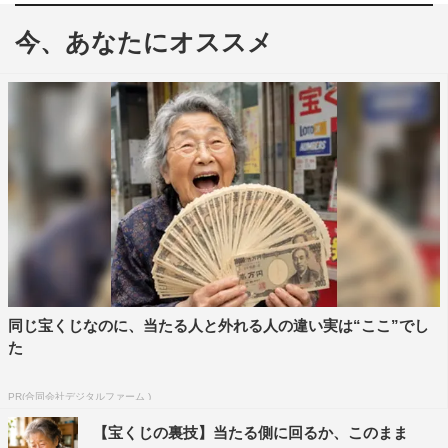
今、あなたにオススメ
7月29日（月）放送の『ジョンソン』（TBS系 午後9時
～10時57分）は、2時間スペシャルで新企画「ジョンソ
ン・イン・ザ・ワールド」を送る。
かまいたち、モグライダー、見取り図、ニューヨークが出
演し、テレビでしか見ることができないさまざまな新企画
に挑戦していく総合バラエティ番組『ジョンソン』。
2時間スペシャルで送る今回の新企画は「ジョンソン・イ
同じ宝くじなのに、当たる人と外れる人の違い実は“ここ”でし
ン・ザ・ワールド」。ジョンソンメンバーそれぞれがイン
た
ドやウガンダ、ドバイなど7か国へ弾丸ツアーを敢行し、
誰もが一度は見ているであろう世界でバズっている動画に
PR(合同会社デジタルファーム )
登場する人や場所を訪ね、バズる動画を撮影する。その動
【宝くじの裏技】当たる側に回るか、このまま