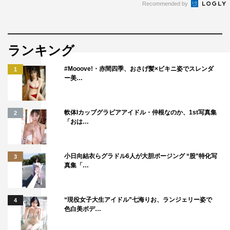
Recommended by
ランキング
#Mooove!・赤間四季、おさげ髪×ビキニ姿でスレンダ
1
ー美…
軟体Iカップグラビアアイドル・仲根なのか、1st写真集
2
「おは…
小日向結衣らグラドル6人が大胆ポージング “股”特化写
3
真集「…
“現役女子大生アイドル”七海りお、ランジェリー姿で
4
色白美ボデ…