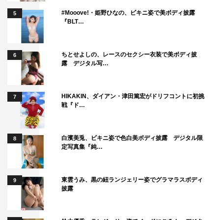
#Mooove!・姫野ひなの、ビキニ姿で美ボディ披露
5
『BLT…
ちとせよしの、レースのセクシー衣装で美ボディ披
6
露 デジタル写…
HIKAKIN、ダイアン・津田篤宏がドリフコントに初挑
7
戦『ド…
白濱美兎、ビキニ姿で色白美ボディ披露 デジタル限
8
定写真集『純…
東雲うみ、黒の紐ランジェリー姿でグラマラスボディ
9
披露