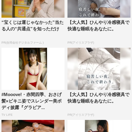
“宝くじは運じゃなかった”当た
【大人気】ひんやり冷感寝具で
る人の“共通点”を知っただけ
快適な睡眠をあなたに。
PR(合同会社デジタルファーム )
PR(アイリスプラザ)
#Mooove!・赤間四季、おさげ
【大人気】ひんやり冷感寝具で
髪×ビキニ姿でスレンダー美ボ
快適な睡眠をあなたに。
ディ披露『グラビア...
TV LIFE
PR(アイリスプラザ)