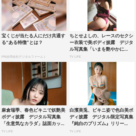
宝くじが当たる人にだけ共通す
ちとせよしの、レースのセクシ
る“ある特徴”とは？
ー衣装で美ボディ披露 デジタ
ル写真集「いまを艶やかに...
PR(合同会社デジタルファーム )
TV LIFE
麻倉瑞季、春色ビキニで妖艶美
白濱美兎、ビキニ姿で色白美ボ
ボディ披露 デジタル写真集
ディ披露 デジタル限定写真集
「生意気なカラダ」誌面カッ...
『純白のプリズム』リリー...
TV LIFE
TV LIFE