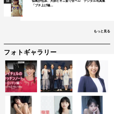
似鳥沙也加、大胆ビキニ姿で舌ペロ デジタル写真集
10
「ブチ上げ極…
もっと見る
フォトギャラリー