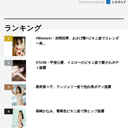
Recommended by
ランキング
#Mooove!・赤間四季、おさげ髪×ビキニ姿でスレンダ
1
ー美…
STU48・甲斐心愛、イエローのビキニ姿で愛されボデ
2
ィ披露
黒嵜菜々子、ランジェリー姿で色白美ボディ披露
3
高崎かなみ、葡萄色ビキニ姿で美ヒップ披露
4