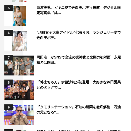
白濱美兎、ビキニ姿で色白美ボディ披露 デジタル限
5
定写真集『純…
“現役女子大生アイドル”七海りお、ランジェリー姿で
6
色白美ボデ…
岡田准一がSNSで交流の梶裕貴と念願の初対面 永尾
7
柚乃は岡田…
『博士ちゃん』伊藤沙莉が初登場 大好きな芦田愛菜
8
とのタッグで…
『タモリステーション』石油の疑問を徹底解剖 石油
9
の元となる“…