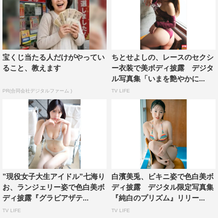
宝くじ当たる人だけがやってい
ちとせよしの、レースのセクシ
ること、教えます
ー衣装で美ボディ披露 デジタ
ル写真集「いまを艶やかに...
PR(合同会社デジタルファーム )
TV LIFE
”現役女子大生アイドル”七海り
白濱美兎、ビキニ姿で色白美ボ
お、ランジェリー姿で色白美ボ
ディ披露 デジタル限定写真集
ディ披露『グラビアザテ...
『純白のプリズム』リリー...
TV LIFE
TV LIFE