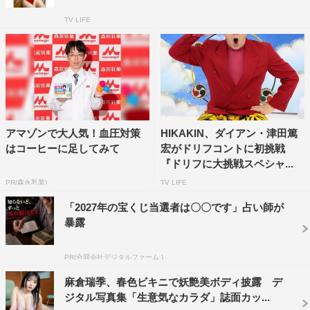
TV LIFE
アマゾンで大人気！血圧対策
HIKAKIN、ダイアン・津田篤
はコーヒーに足してみて
宏がドリフコントに初挑戦
『ドリフに大挑戦スペシャ...
PR(森永乳業)
TV LIFE
「2027年の宝くじ当選者は〇〇です」占い師が
暴露
PR(合同会社デジタルファーム )
麻倉瑞季、春色ビキニで妖艶美ボディ披露 デ
ジタル写真集「生意気なカラダ」誌面カッ...