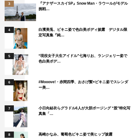
『アナザースカイSP』Snow Man・ラウールがモデル
3
挑戦…
白濱美兎、ビキニ姿で色白美ボディ披露 デジタル限
4
定写真集『純…
“現役女子大生アイドル”七海りお、ランジェリー姿で
5
色白美ボデ…
#Mooove!・赤間四季、おさげ髪×ビキニ姿でスレンダ
6
ー美…
小日向結衣らグラドル6人が大胆ポージング “股”特化写
7
真集「…
高崎かなみ、葡萄色ビキニ姿で美ヒップ披露
8