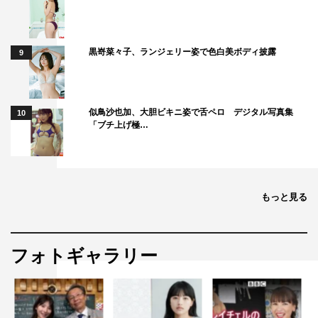
黒嵜菜々子、ランジェリー姿で色白美ボディ披露
9
似鳥沙也加、大胆ビキニ姿で舌ペロ デジタル写真集
10
「ブチ上げ極…
もっと見る
フォトギャラリー