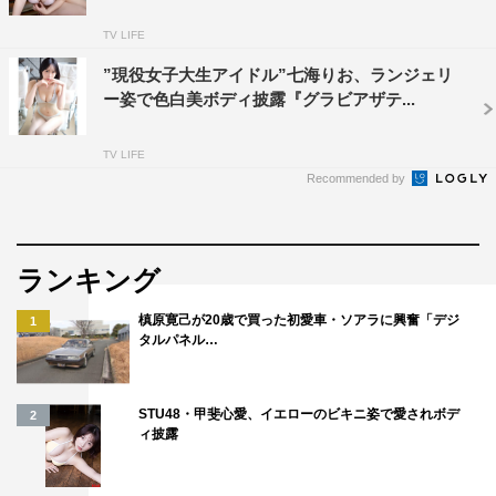
TV LIFE
”現役女子大生アイドル”七海りお、ランジェリ
ー姿で色白美ボディ披露『グラビアザテ...
TV LIFE
Recommended by
ランキング
槙原寛己が20歳で買った初愛車・ソアラに興奮「デジ
1
タルパネル…
STU48・甲斐心愛、イエローのビキニ姿で愛されボデ
2
ィ披露