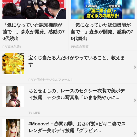
「気になっていた認知機能が
「気になっていた認知機能が
菌で…」森永が開発。感動の7
菌で…」森永が開発。感動の7
0代続出
0代続出
PR(森永乳業)
PR(森永乳業)
宝くじ当たる人だけがやっていること、教えま
す
PR(合同会社デジタルファーム )
ちとせよしの、レースのセクシー衣装で美ボデ
ィ披露 デジタル写真集「いまを艶やかに...
TV LIFE
#Mooove!・赤間四季、おさげ髪×ビキニ姿でス
レンダー美ボディ披露『グラビア...