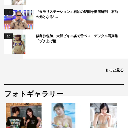
『タモリステーション』石油の疑問を徹底解剖 石油
9
の元となる“…
似鳥沙也加、大胆ビキニ姿で舌ペロ デジタル写真集
10
「ブチ上げ極…
もっと見る
フォトギャラリー