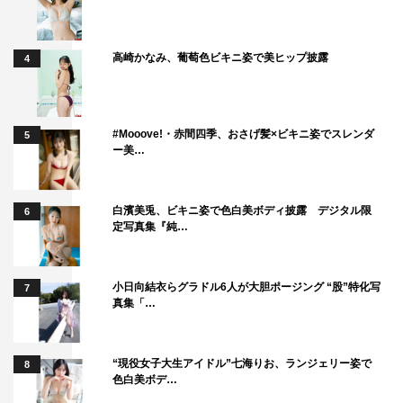
高崎かなみ、葡萄色ビキニ姿で美ヒップ披露
4
#Mooove!・赤間四季、おさげ髪×ビキニ姿でスレンダ
5
ー美…
白濱美兎、ビキニ姿で色白美ボディ披露 デジタル限
6
定写真集『純…
小日向結衣らグラドル6人が大胆ポージング “股”特化写
7
真集「…
“現役女子大生アイドル”七海りお、ランジェリー姿で
8
色白美ボデ…