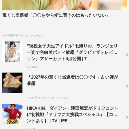
宝くじ当選者「〇〇をやらずに買うのはもったいない」
PR(合同会社デジタルファーム )
”現役女子大生アイドル”七海りお、ランジェリ
ー姿で色白美ボディ披露『グラビアザテレビジ
ョン』アザーカット4点公開 | T...
TV LIFE
「2027年の宝くじ当選者は〇〇です」占い師が
暴露
PR(合同会社デジタルファーム )
HIKAKIN、ダイアン・津田篤宏がドリフコント
に初挑戦『ドリフに大挑戦スペシャル』【コメ
ントあり】 | TV LIFE...
TV LIFE