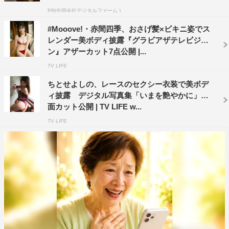
PR(合同会社デジタルファーム )
#Mooove!・赤間四季、おさげ髪×ビキニ姿でス
レンダー美ボディ披露『グラビアザテレビジョ
ン』アザーカット7点公開 |...
TV LIFE
ちとせよしの、レースのセクシー衣装で美ボデ
ィ披露 デジタル写真集「いまを艶やかに」誌
面カット公開 | TV LIFE w...
TV LIFE