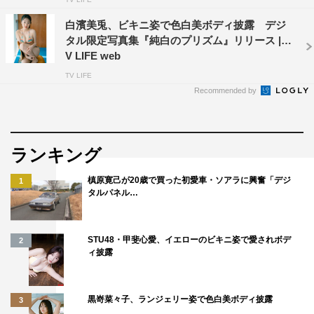
白濱美兎、ビキニ姿で色白美ボディ披露 デジ
タル限定写真集『純白のプリズム』リリース | T
V LIFE web
TV LIFE
Recommended by
ランキング
槙原寛己が20歳で買った初愛車・ソアラに興奮「デジ
1
タルパネル…
STU48・甲斐心愛、イエローのビキニ姿で愛されボデ
2
ィ披露
黒嵜菜々子、ランジェリー姿で色白美ボディ披露
3