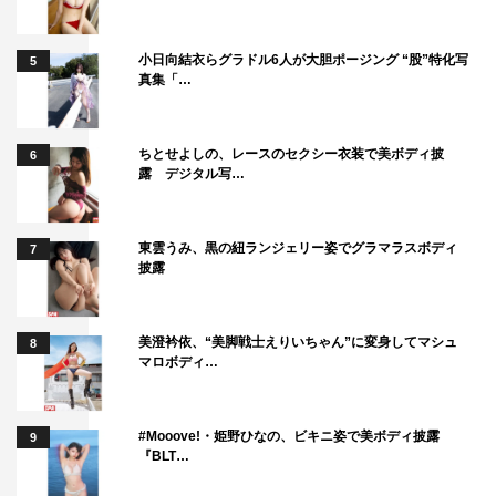
小日向結衣らグラドル6人が大胆ポージング “股”特化写
5
真集「…
ちとせよしの、レースのセクシー衣装で美ボディ披
6
露 デジタル写…
東雲うみ、黒の紐ランジェリー姿でグラマラスボディ
7
披露
美澄衿依、“美脚戦士えりいちゃん”に変身してマシュ
8
マロボディ…
#Mooove!・姫野ひなの、ビキニ姿で美ボディ披露
9
『BLT…