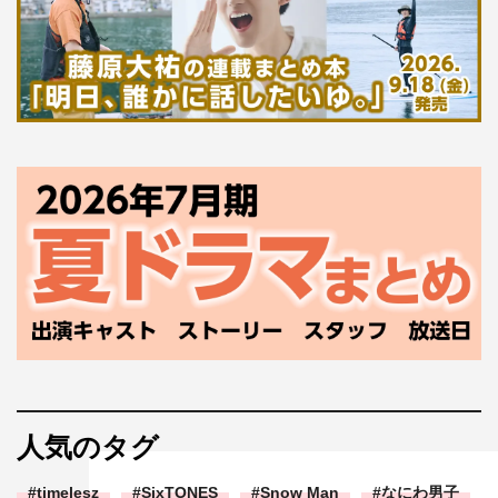
人気のタグ
timelesz
SixTONES
Snow Man
なにわ男子