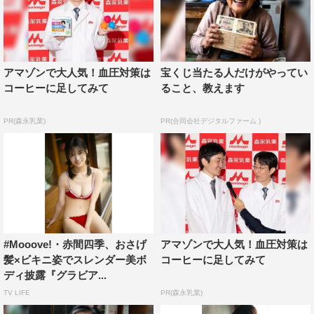
アマゾンで大人気！血圧対策は
宝くじ当たる人だけがやってい
コーヒーに足してみて
ること、教えます
PR(森永乳業)
PR(合同会社デジタルファーム )
#Mooove!・赤間四季、おさげ
アマゾンで大人気！血圧対策は
髪×ビキニ姿でスレンダー美ボ
コーヒーに足してみて
ディ披露『グラビア...
TV LIFE
PR(森永乳業)