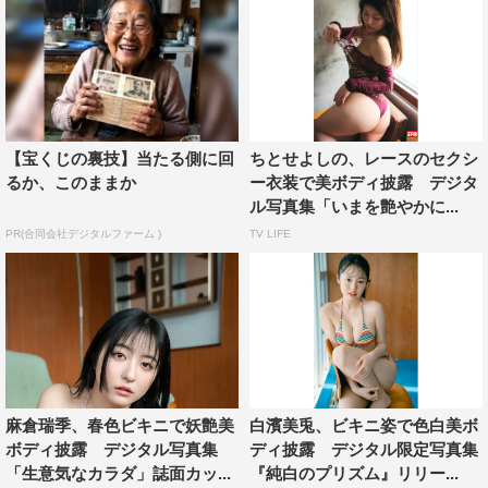
【宝くじの裏技】当たる側に回
ちとせよしの、レースのセクシ
るか、このままか
ー衣装で美ボディ披露 デジタ
ル写真集「いまを艶やかに...
PR(合同会社デジタルファーム )
TV LIFE
麻倉瑞季、春色ビキニで妖艶美
白濱美兎、ビキニ姿で色白美ボ
ボディ披露 デジタル写真集
ディ披露 デジタル限定写真集
「生意気なカラダ」誌面カッ...
『純白のプリズム』リリー...