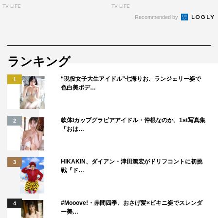
TV LIFE
TV LIFE
Recommended by
ランキング
“現役女子大生アイドル”七海りお、ランジェリー姿で
1
色白美ボデ…
軟体Iカップグラビアアイドル・仲根なのか、1st写真集
2
「おは…
HIKAKIN、ダイアン・津田篤宏がドリフコントに初挑
3
戦『ド…
#Mooove!・赤間四季、おさげ髪×ビキニ姿でスレンダ
4
ー美…