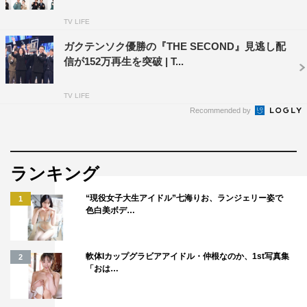
TV LIFE
ガクテンソク優勝の『THE SECOND』見逃し配
信が152万再生を突破 | T...
TV LIFE
Recommended by
ランキング
“現役女子大生アイドル”七海りお、ランジェリー姿で
1
色白美ボデ…
軟体Iカップグラビアアイドル・仲根なのか、1st写真集
2
「おは…