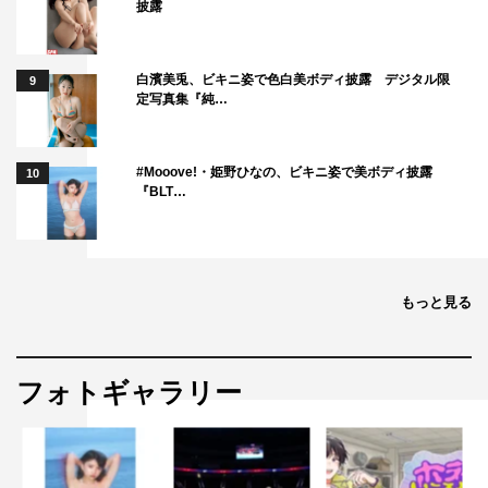
披露
白濱美兎、ビキニ姿で色白美ボディ披露 デジタル限
9
定写真集『純…
#Mooove!・姫野ひなの、ビキニ姿で美ボディ披露
10
『BLT…
もっと見る
フォトギャラリー