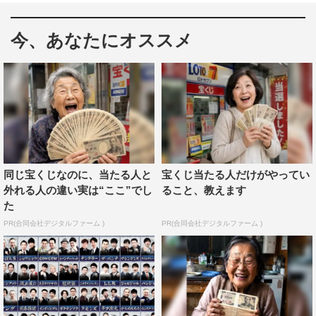
となる。
今、あなたにオススメ
4人は今後、５月16日（土）に生放送される「グランプリ
ファイナル」へ向けて、事前のPR活動など、さまざまな
形で『THE SECOND』に携わり、大会を熱く盛り上げて
いく。
猪狩蒼弥（KEY TO LIT）コメント
◆スーパーオーディエンス就任が決まったときの心境
同じ宝くじなのに、当たる人と
宝くじ当たる人だけがやってい
外れる人の違い実は“ここ”でし
ること、教えます
『THE SECOND』は毎年楽しみにしているので、今回お
た
話をいただいたときは、すごくびっくりしましたが、時間
PR(合同会社デジタルファーム )
PR(合同会社デジタルファーム )
が経つにつれて、“自分なんかが会場に行っていいの
か？”と恐ろしくも感じております。ただ本当に、『THE
SECOND』の歴史に立ち会えるというのは、すごく光栄
なことだと思います。現場に立ち会うってことは、視聴者
の皆さんに電波が届く、それよりもコンマ何秒早く、結果