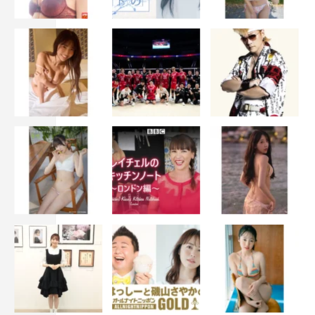
松村沙友理 コメント
◆スーパーオーディエンス就任が決まったときの心境
いつもテレビで見ている『THE SECOND』の空気を生で
感じられることがとっても嬉しいです！毎年見ていて、緊
張感がありながらも楽しそうな会場の雰囲気を感じていた
ので、今年はそこに立ち会うことができるんだと、すごく
ワクワクしています！
◆今大会の注目ポイント
個人的に注目しているのは、シャンプーハットさんとリニ
アさんの対決です。シャンプーハットさんは私が子どもの
頃からずっとテレビで見ている芸人さんで、大人気だから
こそ、あらためて“漫才も面白いんだ”と世の中に見せつけ
てやってほしい！…という気持ちがあるんですが、対戦相