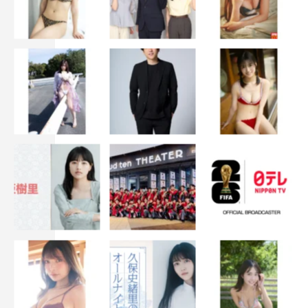
ん、リニアさんと、私と同世代の方がけっこういらっしゃ
るのも気になります。また、グランプリファイナル初出場
の方も多くて、私自身、そこまでネタを見たことがなかっ
たコンビもいらっしゃるので、新しい“推し”が見つかるか
も…と期待しています！
◆『THE SECOND』の魅力
やっぱり何と言っても、6分間の漫才をしっかり見られる
のが大きな魅力だと思います。しかもその6分という時間
の中で、演じている漫才師さんの人柄も見えてくるから、
全員応援したくなっちゃうんですよね（笑）。それと、優
勝するためには、6分のネタが3本必要、というところも大
きいような気がします。6分のネタを3回披露することで、
長年の経験値を積んだ漫才師でないと生み出せない“何
か”が見られる、というか。実はそこが一番の魅力なのか
もしれません。