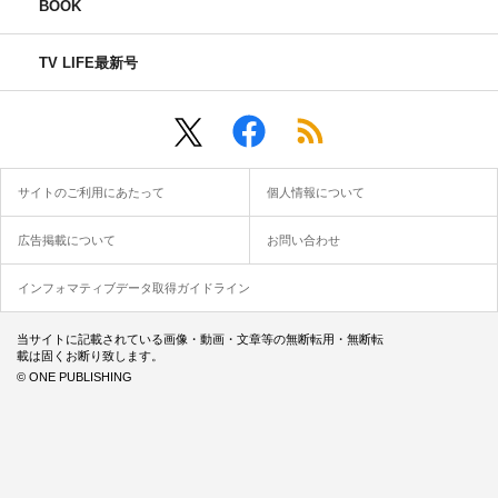
BOOK
先攻：ザ・パンチ（パンチ浜崎、ノーパンチ松尾）
後攻：トット（多田智佑、桑原雅人）
TV LIFE最新号
©フジテレビ
サイトのご利用にあたって
個人情報について
広告掲載について
お問い合わせ
インフォマティブデータ取得ガイドライン
当サイトに記載されている画像・動画・文章等の無断転用・無断転
載は固くお断り致します。
© ONE PUBLISHING