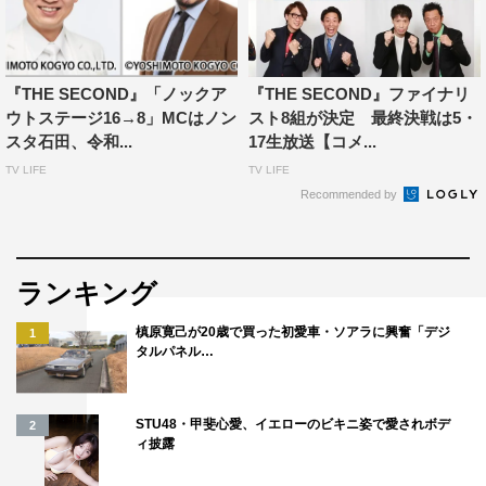
気でぶつかり合うさまが、まるで少年漫画を見てるみたい
で、本当にかっこいいなと思います。あと、お客さんが採
点するっていう審査方法も革新的ですよね。特にすごいな
と思うのが、どっちが面白かったかという“相対評価”じゃ
『THE SECOND』「ノックア
『THE SECOND』ファイナリ
ウトステージ16→8」MCはノン
スト8組が決定 最終決戦は5・
なくて、1点から3点まで3段階の“絶対評価”で審査されて
スタ石田、令和...
17生放送【コメ...
いるところ。門外漢の僕が言うのもおこがましいんですけ
TV LIFE
TV LIFE
ど、『THE SECOND』の審査方法って、ある意味、どの
Recommended by
お笑い賞レースよりもフェアにジャッジできているんじゃ
ないでしょうか。
ランキング
鳥谷敬 コメント
槙原寛己が20歳で買った初愛車・ソアラに興奮「デジ
1
◆スーパーオーディエンス就任が決まったときの心境
タルパネル…
とにかく、会場のお客さんたちと一緒に、芸人さんたちの
STU48・甲斐心愛、イエローのビキニ姿で愛されボデ
ステージを見られるのが楽しみで仕方ないんです。もとも
2
ィ披露
と自分は、お笑いに関してはあまり詳しい方ではないんで