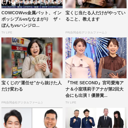
を知ることができるっていうことですよね？…それももの
COWCOWvs金属バット、イン
宝くじ当たる人だけがやってい
すごくうれしいです。
ポッシブルvsななまがり ザ・
ること、教えます
ぼんちvsハンジロ...
◆今大会の注目ポイント
TV LIFE
PR(合同会社デジタルファーム )
今年に限ったことじゃないけど、グランプリファイナルっ
て、王騎（おうき）と龐煖（ほうけん）の一騎打ちみたい
な名将たちの戦いばかりですから、簡単には語れないんで
すよね…。優勝候補はいないんだけど、逆に“この人たち
は優勝できないだろうな”というコンビも1組もいない。で
も、全く予想がつかないからこそ、めちゃくちゃ面白い。
宝くじの“運任せ”から抜けた人
『THE SECOND』宮司愛海ア
単なる“漫才消費者”の僕としては、ただただ胸を熱くしな
だけ変わる
ナ＆小室瑛莉子アナが第2回大
会にも出演！優勝賞...
がら見守らせていただきたいと思います。
PR(合同会社デジタルファーム )
TV LIFE
◆『THE SECOND』の魅力
ベテラン漫才師の方々が、ご自身の長い歴史を背負って本