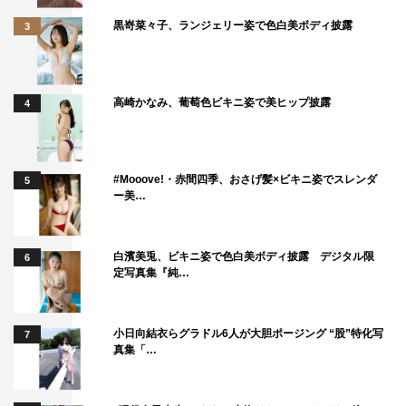
すが、先日たまたま劇場で漫才を見る機会があって。その
黒嵜菜々子、ランジェリー姿で色白美ボディ披露
ときは芸人さんの出番が1組10分だったんですけど、1組1
3
組、同じ10分でも時間の使い方が全然違っていて、醸し出
す空気感も全く違うんです。あらためて、芸人さんって特
別な力を持っているんだなと感じました。今回も、6分の
高崎かなみ、葡萄色ビキニ姿で美ヒップ披露
4
漫才の時間の使い方だったり、ベテランならではの空気感
の作り方だったり、芸人さんのすごさを間近で見てみたい
と思っています。
#Mooove!・赤間四季、おさげ髪×ビキニ姿でスレンダ
5
ー美…
◆今大会の注目ポイント
白濱美兎、ビキニ姿で色白美ボディ披露 デジタル限
今年のファイナリストの方々のプロフィールを拝見した
6
定写真集『純…
ら、皆さん、ほぼ自分と同世代の方ばかりなんですよね。
自分はプロ野球選手として18年間活動して、ちょうど40
小日向結衣らグラドル6人が大胆ポージング “股”特化写
歳で現役を引退したんですけど、引退したばかりの頃
7
真集「…
は、“次の人生に向かうきっかけが欲しいな”なんて思うこ
ともよくあって。芸歴16年以上のファイナリストのみなさ