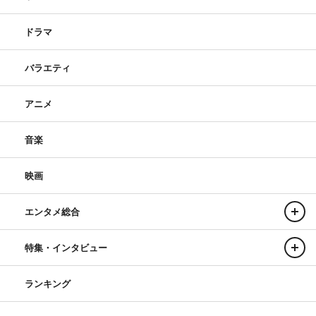
（土）の生放送にはスケジュールの都合で出演なし）、松
ドラマ
村沙友理
バラエティ
＜グランプリファイナル出場者＞
■第1試合
アニメ
先攻：金属バット（小林圭輔、友保隼平）
後攻：ヤング（嶋仲拓巳、寺田晃弘）
音楽
■第2試合
映画
先攻：タモンズ（大波康平、安部浩章）
後攻：黒帯（大西進、てらうち）
エンタメ総合
■第3試合
特集・インタビュー
先攻：シャンプーハット（恋さん、てつじ）
後攻：リニア（しょうへい、酒井啓太）
ランキング
■第4試合