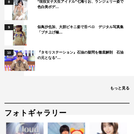
んにとって、この大会が第二の人生に向かって新たなスタ
“現役女子大生アイドル”七海りお、ランジェリー姿で
8
色白美ボデ…
ートを切るきっかけになったらいいなと思いますし、そん
な瞬間に自分が立ち会えるとしたら、非常に光栄なことだ
と思います。
似鳥沙也加、大胆ビキニ姿で舌ペロ デジタル写真集
9
「ブチ上げ極…
◆『THE SECOND』の魅力
『タモリステーション』石油の疑問を徹底解剖 石油
やはり、“1対1の勝負”が繰り広げられるところが、『THE
10
の元となる“…
SECOND』の一番の醍醐味なのかなと。先攻か後攻かに
よっても、対戦相手との相性によっても、見えない部分で
の駆け引きみたいなものは絶対あると思いますし、みなさ
ん経験豊富な芸人さんなので、用意したネタをそのままや
もっと見る
るのではなく、お客さんの雰囲気、会場の空気感、たぶん
いろんなことを感じながら戦っていらっしゃると思うんで
フォトギャラリー
す。われわれ観客にとっても、いろんな楽しみ方ができ
る、非常に面白い大会だと思いますね。