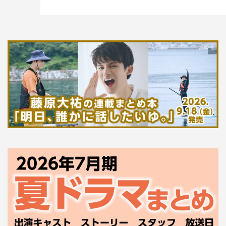
手のリニアさんもノックアウトステージ常連の強者（つわ
もの）なので、どっちが勝ってもおかしくない！はっきり
言ってしまうと、最後まで残ってほしかった2組なので、
激アツだなと思います！
◆『THE SECOND』の魅力
長くやってきて、酸いも甘いも味わってきた漫才師の皆さ
んの“人生が乗った漫才”は、まるで6分間の映画のように
感じます。“『THE SECOND』で人生が変わった”とおっ
しゃる方が多いように、私たち見る側の漫才に対する価値
観まで変わるような、自由でテクニカルで、とにかく最強
に面白い漫才が集まっている大会だと思います！
番組概要
『THE SECOND～漫才トーナメント～2026』