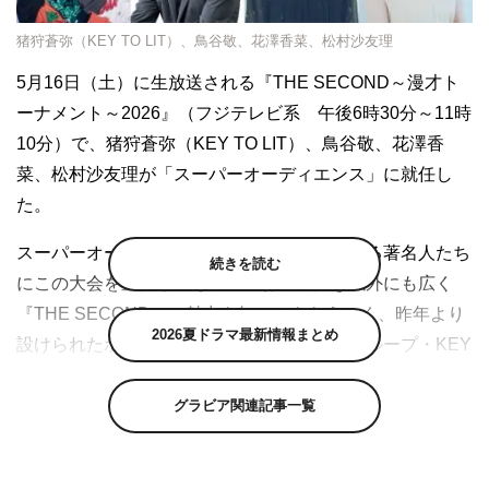
猪狩蒼弥（KEY TO LIT）、鳥谷敬、花澤香菜、松村沙友理
5月16日（土）に生放送される『THE SECOND～漫才ト
ーナメント～2026』（フジテレビ系 午後6時30分～11時
10分）で、猪狩蒼弥（KEY TO LIT）、鳥谷敬、花澤香
菜、松村沙友理が「スーパーオーディエンス」に就任し
た。
スーパーオーディエンスは、各分野で活躍する著名人たち
続きを読む
にこの大会を宣伝してもらい、お笑い好き以外にも広く
『THE SECOND』の魅力を知ってもらうべく、昨年より
2026夏ドラマ最新情報まとめ
設けられたポスト。今大会では、アイドルグループ・KEY
TO LITの猪狩蒼弥、元プロ野球選手（阪神タイガース、千
葉ロッテマリーンズ）の鳥谷敬、声優の花澤香菜、乃木坂
グラビア関連記事一覧
46の元メンバーで女優の松村沙友理の4人が就任。花澤が
スーパーオーディエンスを務めるのは昨年に続いて2回目