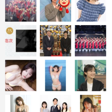
花澤香菜 コメント
◆スーパーオーディエンス就任が決まったときの心境
去年に続いてお声を掛けていただいて、ありがとうござい
ます！『THE SECOND』は、第１回から拝見しています
が、年々、楽しみな気持ちが大きくなっているというか。
私ももう30代後半になって、ゆったりお笑いを楽しむ時間
が欲しいなって思うことが増えてきたんですね（笑）。そ
ういうときに、『THE SECOND』の“大人の漫才”を見る
と、すごく面白くて刺激も受けつつ、落ち着いて楽しめる
んですよね。今年も、皆さんの6分間のネタをゆったり
と、しっかりと堪能したいと思います。
◆今大会の注目ポイント
今年のファイナリストの皆さんは、例年と比べると、わり
と年齢層が低めな印象がありますね。ヤングさん、黒帯さ