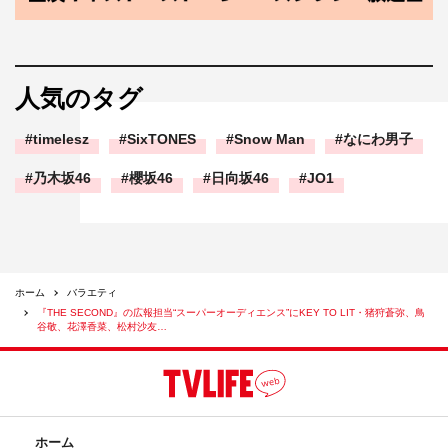
フジテレビ系
グランプリファイナル：2026年5月16日（土）午後6時30
分～11時10分生放送
※一部地域では放送時間が異なります
人気のタグ
＜グランプリファイナル司会＞
timelesz
SixTONES
Snow Man
なにわ男子
東野幸治、宮司愛海（フジテレビアナウンサー）
乃木坂46
櫻坂46
日向坂46
JO1
＜ハイパーゼネラルマネージャー＞
有田哲平（くりぃむしちゅー）
＜スペシャルサポーター＞
ホーム
バラエティ
博多華丸・大吉
『THE SECOND』の広報担当“スーパーオーディエンス”にKEY TO LIT・猪狩蒼弥、鳥
谷敬、花澤香菜、松村沙友…
＜リポーター＞
小室瑛莉子（フジテレビアナウンサー）
＜スーパーオーディエンス＞（五十音順）
ホーム
猪狩蒼弥（KEY TO LIT）、鳥谷敬、花澤香菜（5月16日