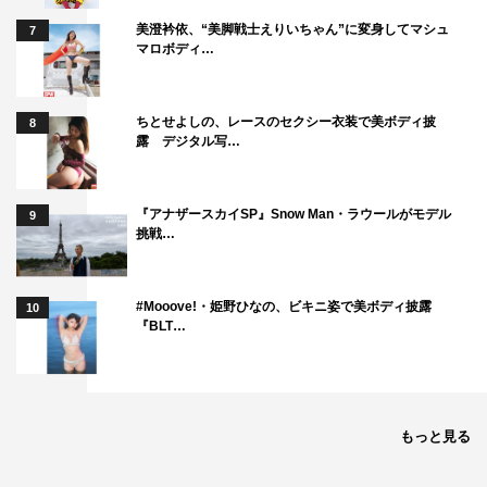
美澄衿依、“美脚戦士えりいちゃん”に変身してマシュ
7
マロボディ…
ちとせよしの、レースのセクシー衣装で美ボディ披
8
露 デジタル写…
『アナザースカイSP』Snow Man・ラウールがモデル
9
挑戦…
#Mooove!・姫野ひなの、ビキニ姿で美ボディ披露
10
『BLT…
もっと見る