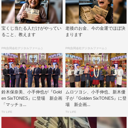
（オリエンタルラジオ）が務める。
問題は全8問。「VTRの中で○○をしていたのは何人？」
「VTRの中の○○は何色？」など、集中して見ていないと
宝くじ当たる人だけがやってい
老後のお金、今の金運でほぼ決
気付かない難問が続々。優柔不断な小手チームが「ちょっ
ること、教えます
まります
と変えさせて」とルールを無視して答えを変更し、目黒チ
PR(合同会社デジタルファーム )
PR(合同会社デジタルファーム )
ームが「コラ！」「ダメだよ！」と猛抗議。「ズルい
よ！」「異議あり！」と怒号が飛び交う中、俳優陣が完全
崩壊。小手と高橋がガスにまみれて真っ白に。塩野はドヤ
顔で答えを間違い、戸塚は孤独に迷走。渡邊もチームのス
トッパーになってしまう。総勢12人が入り乱れて大騒ぎと
なり、目黒も「ヤバい番組に来ちゃった」とタジタジに。
鈴木保奈美、小手伸也が『Gold
ムロツヨシ、小手伸也、新木優
果たしてご褒美グルメをゲットするのはどちらのチームな
en SixTONES』に登場 新企画
子が『Golden SixTONES』に登
「マッチョ...
場 新企画...
のか。
TV LIFE
TV LIFE
そして、指定したアイテムを「そいや！」と「はっ！」で
仕分ける超瞬発系脳トレゲーム「そいや！そいや！ゲーム