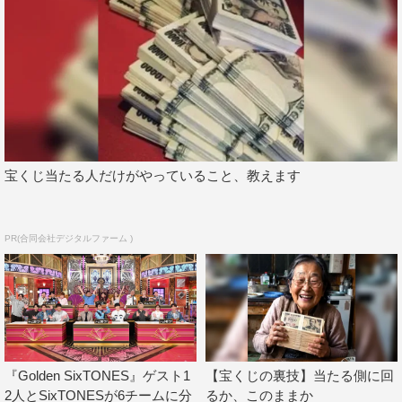
NEO」にも挑戦。流れてくる写真が正しければ「そい
や！ポーズ」、間違っていたら「はっ！ポーズ」で解答。
目黒チームと小手チームが交互に答えていき、ミスしたら
相手チームにポイントが入る特別ルール。勝利チームには
ミシュラン1つ星シェフ監修の絶品ラーメンのご褒美が。
番組史上最高難度のゲームを前に、目黒が「テレビの前で
宝くじ当たる人だけがやっていること、教えます
マネしてやったんですけど、1問もできなかった」と嘆く
一方、小手は「一世風靡セピアといえば世代なので。ちゃ
んと靴下も赤くしましたよ」とセピアコーデで必勝を誓う
PR(合同会社デジタルファーム )
が、激むずゲームに俳優陣が大パニックに。
さらに、あの名物キャラにアクシデント勃発でゲームは想
定外の展開に。進行役の藤森が急きょゲームに参戦。礼儀
正しい目黒も先輩・松村を「北斗ぉ！」と一喝。大混乱の
中、一皮むけた目黒は奇跡を起こせるのか。
『Golden SixTONES』ゲスト1
【宝くじの裏技】当たる側に回
2人とSixTONESが6チームに分
るか、このままか