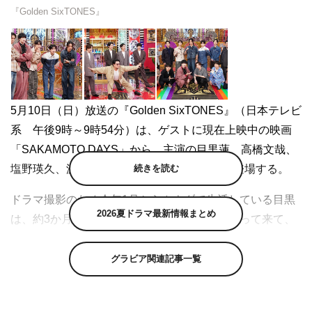
『Golden SixTONES』
続きを読む
2026夏ドラマ最新情報まとめ
5月10日（日）放送の『Golden SixTONES』（日本テレビ
系 午後9時～9時54分）は、ゲストに現在上映中の映画
グラビア関連記事一覧
「SAKAMOTO DAYS」から、主演の目黒蓮、高橋文哉、
塩野瑛久、渡邊圭祐、戸塚純貴、小手伸也が登場する。
ドラマ撮影のため今年1月からカナダで生活している目黒