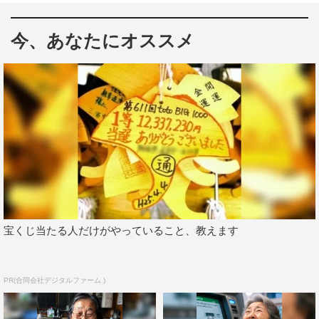
は、約3か月ぶりに一時帰国。「昨日の夜に帰って来て、
今、あなたにオススメ
これが一発目の仕事です」と、ゲスト出演してくれた目黒
に、SixTONESも「やったぁ！」と感激。目黒とジェシー
の高校時代の激レアエピソードも飛び出し、オープニング
からスタジオは大盛り上がりとなる。
最初のゲームは、新企画「シューチュートレイン」。
「Choo Choo TRAIN」のグルグルダンスをしているVTR
をよ～く見て、人やモノを覚えるリズム系記憶ゲームだ。
今回は目黒チーム（目黒、高橋、塩野、ジェシー、田中
樹、森本慎太郎）と小手チーム（小手、渡邊、戸塚、京本
宝くじ当たる人だけがやっていること、教えます
大我、松村北斗、髙地優吾）に分かれて対決。最終的に獲
得ポイントの多いチームがご褒美グルメ、アツアツの絶品
バーガーをゲットできる。振り付けや歌詞を覚えるのが早
PR(合同会社デジタルファーム )
い目黒をはじめ、毎日大量のセリフを頭にたたき込む人気
俳優たちの集中力と記憶力やいかに…。進行役は藤森慎吾