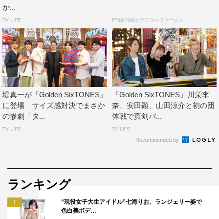
番組情報
か...
TV LIFE
PR(合同会社デジタルファーム )
『Golden SixTONES』
日本テレビ系
2026年5月10日（日）午後9時～9時54分
＜出演者＞
SixTONES（ジェシー、京本大我、松村北斗、髙地優吾、
堤真一が『Golden SixTONES』
『Golden SixTONES』川栄李
森本慎太郎、田中樹）
に登場 サイズ感対決でまさか
奈、安田顕、山田涼介と初の団
の惨劇「タ...
体戦で真剣バ...
ゲスト：目黒蓮、高橋文哉、塩野瑛久、渡邊圭祐、戸塚純
TV LIFE
TV LIFE
貴、小手伸也
Recommended by
進行：藤森慎吾（オリエンタルラジオ）
©日本テレビ
ランキング
“現役女子大生アイドル”七海りお、ランジェリー姿で
1
色白美ボデ…