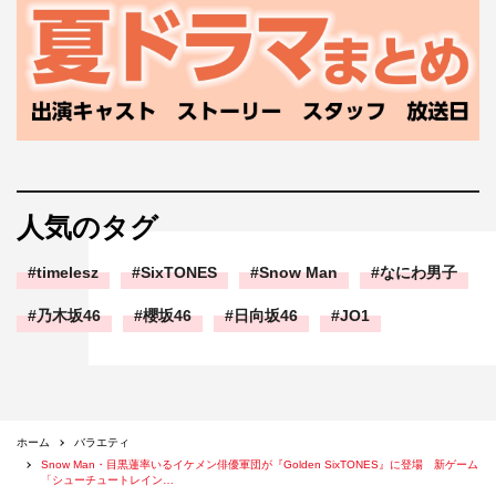
人気のタグ
timelesz
SixTONES
Snow Man
なにわ男子
乃木坂46
櫻坂46
日向坂46
JO1
ホーム
バラエティ
Snow Man・目黒蓮率いるイケメン俳優軍団が『Golden SixTONES』に登場 新ゲーム
「シューチュートレイン…