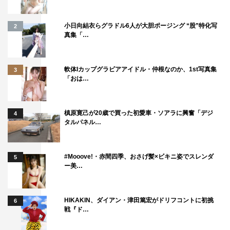
小日向結衣らグラドル6人が大胆ポージング “股”特化写
2
真集「…
軟体Iカップグラビアアイドル・仲根なのか、1st写真集
3
「おは…
槙原寛己が20歳で買った初愛車・ソアラに興奮「デジ
4
タルパネル…
#Mooove!・赤間四季、おさげ髪×ビキニ姿でスレンダ
5
ー美…
HIKAKIN、ダイアン・津田篤宏がドリフコントに初挑
6
戦『ド…