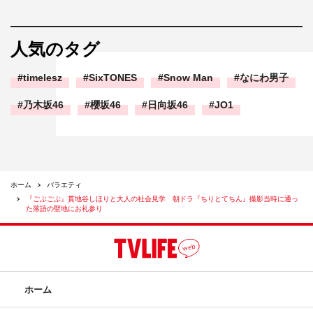
人気のタグ
timelesz
SixTONES
Snow Man
なにわ男子
乃木坂46
櫻坂46
日向坂46
JO1
ホーム
バラエティ
『ごぶごぶ』貫地谷しほりと大人の社会見学 朝ドラ『ちりとてちん』撮影当時に通っ
た落語の聖地にお礼参り
ホーム