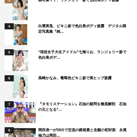
3
「すげえ！」と少年のような顔で驚きの声を連発する。
予告動画
白濱美兎、ビキニ姿で色白美ボディ披露 デジタル限
4
定写真集『純…
1
2
全文表示
“現役女子大生アイドル”七海りお、ランジェリー姿で
5
色白美ボデ…
高崎かなみ、葡萄色ビキニ姿で美ヒップ披露
6
『タモリステーション』石油の疑問を徹底解剖 石油
7
の元となる“…
岡田准一がSNSで交流の梶裕貴と念願の初対面 永尾
8
柚乃は岡田…