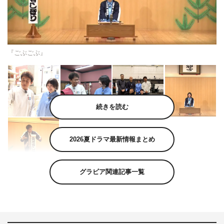
『ごぶごぶ』
続きを読む
2026夏ドラマ最新情報まとめ
グラビア関連記事一覧
5月23日（土）放送の『ごぶごぶ』（MBS 午後1時54分
～3時／関西ローカル）は、“相方”に貫地谷しほりが登場
する。