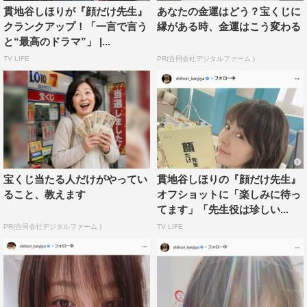
亭。朝ドラ『ちりとてちん』では上方落語の世界に飛び込
貫地谷しほりが『顔だけ先生』
あなたの金運はどう？宝くじに
み、自分の人生を輝かせていくヒロイン・和田喜代美を演
クランクアップ！「一言で言う
縁がある時、金運はこう変わる
と“最高のドラマ”」 |...
じた貫地谷。撮影当時、「落語を勉強するために客として
TV LIFE
PR(合同会社デジタルファーム )
通っていた」という落語の聖地へお礼参り。
『ちりとてちん』では、オーディションを経てヒロインの
座を勝ち取った貫地谷だが、「ヒロインを演じるまでは落
語を見たことがなかった」という。オーディションでは、
他の候補者たちが「この間、落語を見てきました」とアピ
ールするのを見て、貫地谷は「なんで落語？ 古典を見て
宝くじ当たる人だけがやってい
貫地谷しほりの『顔だけ先生』
いるアピールなのかな」と思っていたが、その時既に“落
ること、教えます
オフショットに「楽しみに待っ
語を題材にした朝ドラ”であることが発表されており、貫
てます」「先生役は珍しい...
地谷はその事実を知らずに合格したという。これには浜田
PR(合同会社デジタルファーム )
TV LIFE
も「知らなかったの!? 落ちた人、腹立ったやろな～」と驚
く。
さらに、繁昌亭では寄席ならではの楽屋や生演奏の出囃子