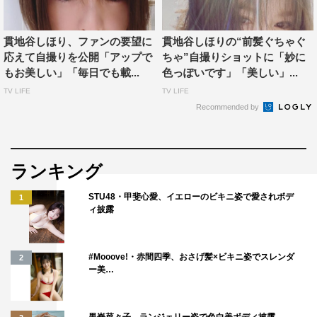
など、裏側を見学。貫地谷は憧れの繁昌亭の高座に、落語
家として生の出囃子で登場する体験をすることに。貫地谷
貫地谷しほり、ファンの要望に
貫地谷しほりの“前髪ぐちゃぐ
が19年ぶりに『ちりとてちん』のヒロイン・和田喜代美と
応えて自撮りを公開「アップで
ちゃ”自撮りショットに「妙に
して登場し、浜田は舞台周りを整える「お茶子」を体験。
もお美しい」「毎日でも載...
色っぽいです」「美しい」...
「貫地谷のために下働きさせられる…」と不満をもらす。
TV LIFE
TV LIFE
Recommended by
次に向かったのは、大阪に本社を置くゲーム会社「カプコ
ン」。「なんでカプコン？」と疑問を抱く浜田に、貫地谷
は「ゲームの声優をさせていただいたんです！ 本社には
ランキング
行ったことがないのでお礼をしたい」とカプコンが制作す
STU48・甲斐心愛、イエローのビキニ姿で愛されボデ
る人気ゲーム『バイオハザード』最新作の主人公の声優を
1
ィ披露
務めたことを明かす。
カプコンでは、主人公に貫地谷を“大抜擢”した理由が担当
#Mooove!・赤間四季、おさげ髪×ビキニ姿でスレンダ
2
者から語られる。さらに、バラエティ初潜入となる最新の
ー美…
ゲーム開発現場など、普段は見られない裏側を見学。大人
の社会見学ならではの光景に、浜田は「見たことある！」
黒嵜菜々子、ランジェリー姿で色白美ボディ披露