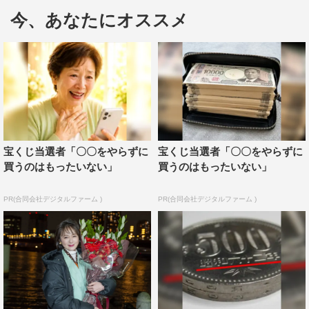
ダウンタウンの浜田雅功と相方、スタッフが、五分五分の
今、あなたにオススメ
立場でロケを行う『ごぶごぶ』。今回の相方は、貫地谷し
ほり。オープニング場所の大阪天満宮に到着した浜田は、
相方の顔を覗き込むなり「よくいらっしゃいました、こん
な大阪まで」と久しぶりの再会に笑顔を浮かべる。一方、
貫地谷はごぶごぶの出演にあたって「ばっちり予習させて
いただきました！」と気合を見せるも、いきなりイヤリン
グを落とすおちゃめっぷり。
宝くじ当選者「〇〇をやらずに
宝くじ当選者「〇〇をやらずに
買うのはもったいない」
買うのはもったいない」
貫地谷は2007年放送の年放送のNHK朝ドラ『ちりとてち
ん』でヒロインを務めた際に大阪に住んでおり、大阪とも
PR(合同会社デジタルファーム )
PR(合同会社デジタルファーム )
縁が深い。そんな2人でロケを行う今回は「そんなとこま
で見ちゃいや～ん♡ごぶごぶ大人の社会見学～！」と題
し、お世話になった場所へお礼参りをしながら、普段は見
られない裏側まで見学する。
まず訪れたのは、今年で20周年を迎える落語の寄席・繁昌