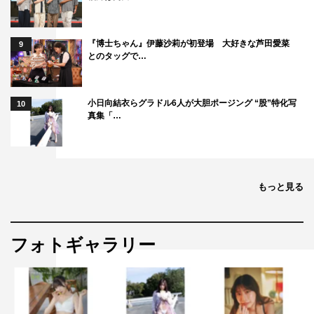
『博士ちゃん』伊藤沙莉が初登場 大好きな芦田愛菜
9
とのタッグで…
小日向結衣らグラドル6人が大胆ポージング “股”特化写
10
真集「…
もっと見る
フォトギャラリー