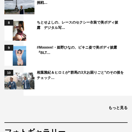
挑戦…
ちとせよしの、レースのセクシー衣装で美ボディ披
8
露 デジタル写…
#Mooove!・姫野ひなの、ビキニ姿で美ボディ披露
9
『BLT…
相葉雅紀＆ヒロミが“群馬の3大お困りごと”のその後を
10
チェック…
もっと見る