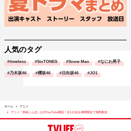
人気のタグ
timelesz
SixTONES
Snow Man
なにわ男子
乃木坂46
櫻坂46
日向坂46
JO1
ホーム
アニメ
アニメ『美味しんぼ』公式YouTube開設！全121話を期間限定で無料配信