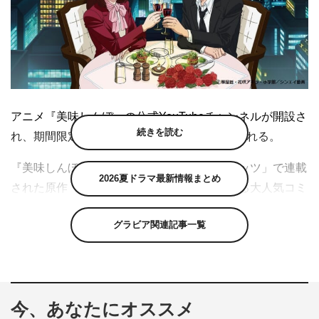
アニメ『美味しんぼ』の公式YouTubeチャンネルが開設さ
続きを読む
れ、期間限定で全121エピソードが無料配信される。
『美味しんぼ』は、「ビッグコミックスピリッツ」で連載
2026夏ドラマ最新情報まとめ
された原作・雁屋哲、作画・花咲アキラによる大人気コミ
ック。東西新聞文化部の記者である主人公・山岡士郎と、
グラビア関連記事一覧
同僚の栗田ゆう子を中心に、「究極のメニュー」を作るこ
とを目指しながら、食を通じてさまざまな人の悩みを解決
していくヒューマンドラマだ。
公式YouTubeチャンネルでは、1988年10月17日から日本
今、あなたにオススメ
テレビ系列で放映されたアニメの全121話を配信。通常回