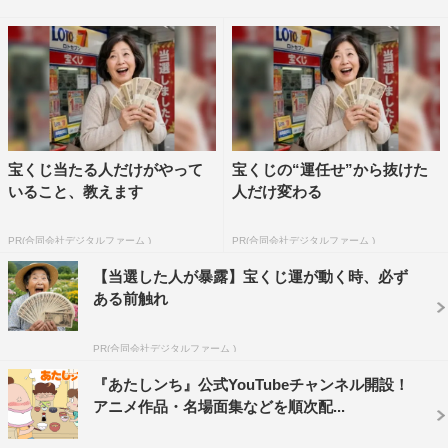
の他にも、公式YouTubeチャンネルでしか見られない特別
映像の配信も予定されている。
チャンネルの開設について、原作者・雁屋哲は「やっと
『美味しんぼ』がYouTubeで見られます。デジタルリマス
ターなので、画面はとてもきれいです。ファンの皆様、お
宝くじ当たる人だけがやって
宝くじの“運任せ”から抜けた
楽しみください。私も楽しみます」と喜びを語っている。
いること、教えます
人だけ変わる
『美味しんぼ』【デジタルリマスター版】
PR(合同会社デジタルファーム )
PR(合同会社デジタルファーム )
初回配信：2020年10月2日（金）後6・30
【当選した人が暴露】宝くじ運が動く時、必ず
初月：月曜日・水曜日・金曜日に週3話配信
ある前触れ
初月以降：水曜日・金曜日に週2話配信
PR(合同会社デジタルファーム )
YouTubeチャンネルURL：
https://www.youtube.com/channel/UCeyC9t-
『あたしンち』公式YouTubeチャンネル開設！
アニメ作品・名場面集などを順次配...
tByuko20fzMwXr4w
公式Twitter：
https://twitter.com/oishinbo_ch