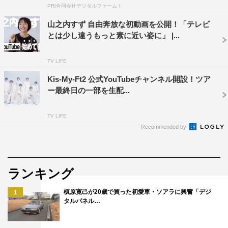
PR(合同会社デジタルファーム )
山之内すず 自由奔放な初動画を公開！「テレビ
とは少し違うもっと素に近い姿に」 |...
TV LIFE
Kis-My-Ft2 公式YouTubeチャンネル開設！ツア
ー最終日の一部を生配...
TV LIFE
Recommended by
ランキング
槙原寛己が20歳で買った初愛車・ソアラに興奮「デジ
1
タルパネル…