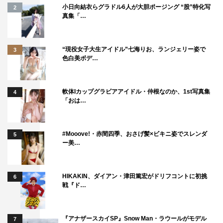
小日向結衣らグラドル6人が大胆ポージング “股”特化写
2
真集「…
“現役女子大生アイドル”七海りお、ランジェリー姿で
3
色白美ボデ…
軟体Iカップグラビアアイドル・仲根なのか、1st写真集
4
「おは…
#Mooove!・赤間四季、おさげ髪×ビキニ姿でスレンダ
5
ー美…
HIKAKIN、ダイアン・津田篤宏がドリフコントに初挑
6
戦『ド…
『アナザースカイSP』Snow Man・ラウールがモデル
7