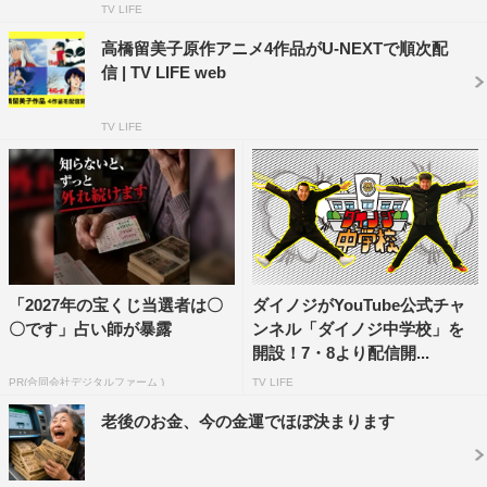
TV LIFE
高橋留美子原作アニメ4作品がU-NEXTで順次配
信 | TV LIFE web
TV LIFE
「2027年の宝くじ当選者は〇
ダイノジがYouTube公式チャ
〇です」占い師が暴露
ンネル「ダイノジ中学校」を
開設！7・8より配信開...
PR(合同会社デジタルファーム )
TV LIFE
老後のお金、今の金運でほぼ決まります