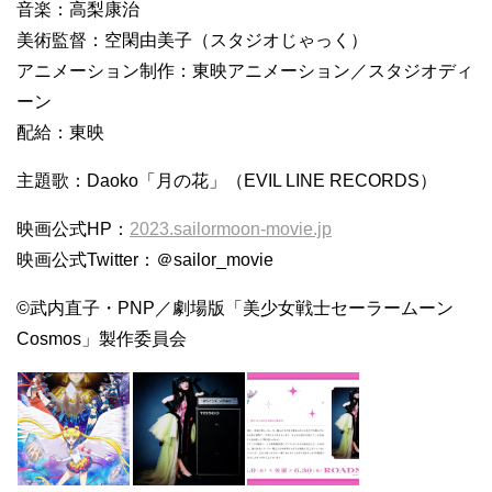
音楽：高梨康治
美術監督：空閑由美子（スタジオじゃっく）
アニメーション制作：東映アニメーション／スタジオディ
ーン
配給：東映
主題歌：Daoko「月の花」（EVIL LINE RECORDS）
映画公式HP：
2023.sailormoon-movie.jp
映画公式Twitter：＠sailor_movie
©武内直子・PNP／劇場版「美少女戦士セーラームーン
Cosmos」製作委員会