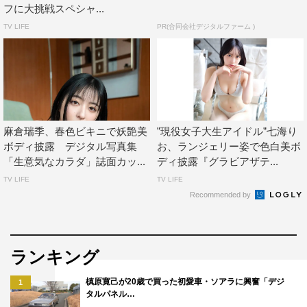
フに大挑戦スペシャ...
TV LIFE
PR(合同会社デジタルファーム )
麻倉瑞季、春色ビキニで妖艶美
”現役女子大生アイドル”七海り
ボディ披露 デジタル写真集
お、ランジェリー姿で色白美ボ
「生意気なカラダ」誌面カッ...
ディ披露『グラビアザテ...
TV LIFE
TV LIFE
Recommended by
ランキング
槙原寛己が20歳で買った初愛車・ソアラに興奮「デジ
1
タルパネル…