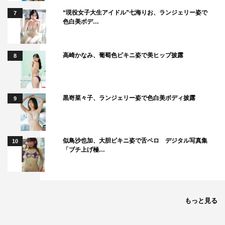
“現役女子大生アイドル”七海りお、ランジェリー姿で
7
色白美ボデ…
高崎かなみ、葡萄色ビキニ姿で美ヒップ披露
8
黒嵜菜々子、ランジェリー姿で色白美ボディ披露
9
似鳥沙也加、大胆ビキニ姿で舌ペロ デジタル写真集
10
「ブチ上げ極…
もっと見る