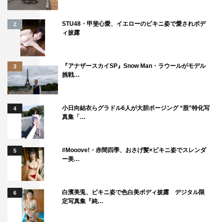
STU48・甲斐心愛、イエローのビキニ姿で愛されボデ
2
ィ披露
『アナザースカイSP』Snow Man・ラウールがモデル
3
挑戦…
小日向結衣らグラドル6人が大胆ポージング “股”特化写
4
真集「…
#Mooove!・赤間四季、おさげ髪×ビキニ姿でスレンダ
5
ー美…
白濱美兎、ビキニ姿で色白美ボディ披露 デジタル限
6
定写真集『純…