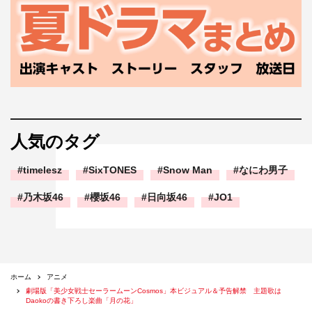
人気のタグ
timelesz
SixTONES
Snow Man
なにわ男子
乃木坂46
櫻坂46
日向坂46
JO1
ホーム
アニメ
劇場版「美少女戦士セーラームーンCosmos」本ビジュアル＆予告解禁 主題歌は
Daokoの書き下ろし楽曲「月の花」