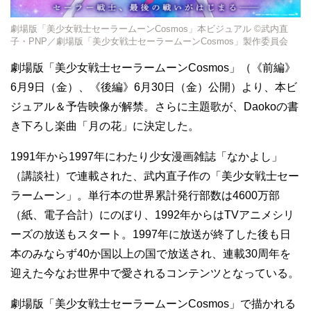
劇場版「美少女戦士セーラームーンCosmos」本ビジュアル ©武内直
子・PNP／劇場版「美少女戦士セーラームーンCosmos」製作委員会
劇場版「美少女戦士セーラームーンCosmos」（《前編》
6月9日（金）、《後編》6月30日（金）公開）より、本ビ
ジュアル＆予告映像が解禁。さらに主題歌が、Daokoの書
き下ろし楽曲「月の花」に決定した。
1991年から1997年にわたり少女漫画雑誌「なかよし」
（講談社）で連載された、武内直子作の「美少女戦士セー
ラームーン」。単行本の世界累計発行部数は4600万部
（紙、電子合計）にのぼり、1992年からはTVアニメシリ
ーズの放送もスタート。1997年に放送が終了した後も日
本のみならず40か国以上の国で放送され、連載30周年を
迎えた今なお世界中で愛されるコンテンツとなっている。
劇場版「美少女戦士セーラームーンCosmos」で描かれる