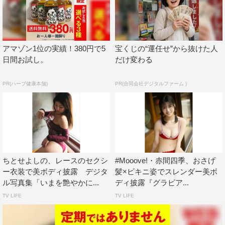
アマゾン1位の実績！380円で5
宝くじの“運任せ”から抜けた人
日間お試し。
だけ変わる
PR(ハーブ健康本舗)
PR(合同会社デジタルファーム )
ちとせよしの、レースのセクシ
#Mooove!・赤間四季、おさげ
ー衣装で美ボディ披露 デジタ
髪×ビキニ姿でスレンダー美ボ
ル写真集「いまを艶やかに...
ディ披露『グラビア...
TV LIFE
TV LIFE