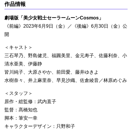
作品情報
劇場版「美少女戦士セーラームーンCosmos」
《前編》2023年6月9日（金）／《後編》6月30日（金）公
開
＜キャスト＞
三石琴乃、野島健児、福圓美里、金元寿子、佐藤利奈、小
清水亜美、伊藤静
皆川純子、大原さやか、前田愛、藤井ゆきよ
水樹奈々、井上麻里奈、早見沙織、佐倉綾音／林原めぐみ
＜スタッフ＞
原作・総監修：武内直子
監督：髙橋知也
脚本：筆安一幸
キャラクターデザイン：只野和子