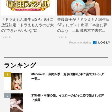
『ドラえもん誕生日SP』9月に
齊藤京子が『ドラえもん誕生日
放送決定！ドラえもんやのび太
SP』にゲスト出演「本当に夢
の“できたらいいな”に...
のよう」上田誠脚本で古代...
TV LIFE
TV LIFE
Recommended by
ランキング
#Mooove!・赤間四季、おさげ髪×ビキニ姿でスレンダ
1
ー美…
STU48・甲斐心愛、イエローのビキニ姿で愛されボデ
2
ィ披露