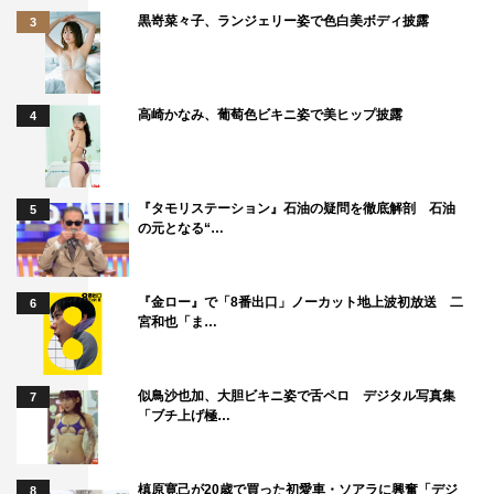
黒嵜菜々子、ランジェリー姿で色白美ボディ披露
3
高崎かなみ、葡萄色ビキニ姿で美ヒップ披露
4
『タモリステーション』石油の疑問を徹底解剖 石油
5
の元となる“…
『金ロー』で「8番出口」ノーカット地上波初放送 二
6
宮和也「ま…
似鳥沙也加、大胆ビキニ姿で舌ペロ デジタル写真集
7
「ブチ上げ極…
槙原寛己が20歳で買った初愛車・ソアラに興奮「デジ
8