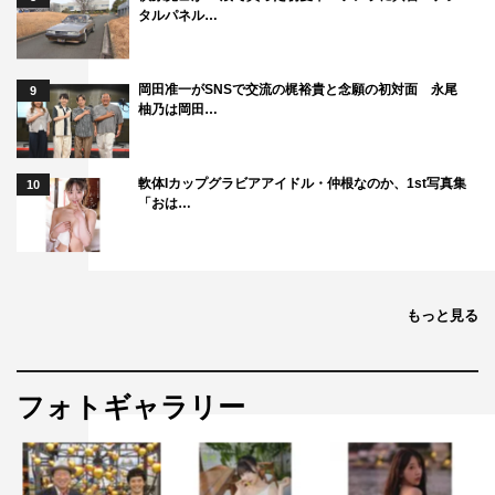
タルパネル…
岡田准一がSNSで交流の梶裕貴と念願の初対面 永尾
9
柚乃は岡田…
軟体Iカップグラビアアイドル・仲根なのか、1st写真集
10
「おは…
もっと見る
フォトギャラリー