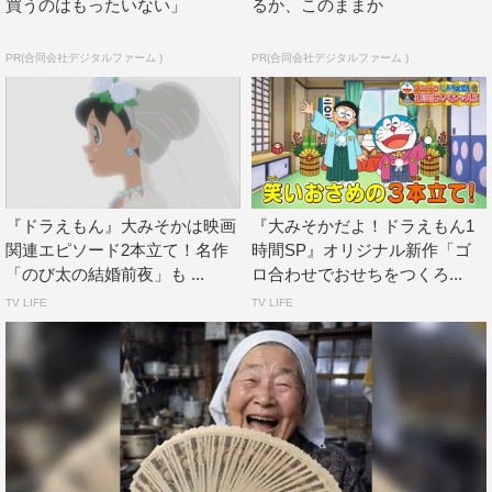
買うのはもったいない」
るか、このままか
PR(合同会社デジタルファーム )
PR(合同会社デジタルファーム )
『ドラえもん』大みそかは映画
『大みそかだよ！ドラえもん1
関連エピソード2本立て！名作
時間SP』オリジナル新作「ゴ
「のび太の結婚前夜」も ...
ロ合わせでおせちをつくろ...
TV LIFE
TV LIFE