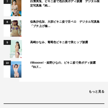
白濱美兎、ビキニ姿で色白美ボディ披露 デジタル限
7
定写真集『純…
似鳥沙也加、大胆ビキニ姿で舌ペロ デジタル写真集
8
「ブチ上げ極…
高崎かなみ、葡萄色ビキニ姿で美ヒップ披露
9
#Mooove!・姫野ひなの、ビキニ姿で美ボディ披露
10
『BLT…
もっと見る