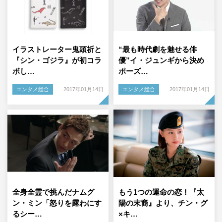
イラストレーター鬼頭祈と
“最も時代劇を魅せる俳
『シン・ゴジラ』が初コラ
優”イ・ジュンギから決め
ボし…
ポーズ…
エンタメ総合
2017年01月14日
エンタメ総合
2017年01月14日
全身全霊で挑んだナムグ
もう1つの運命の恋！『太
ン・ミン「怒りを露わにす
陽の末裔』より、チン・グ
るシー…
×キ…