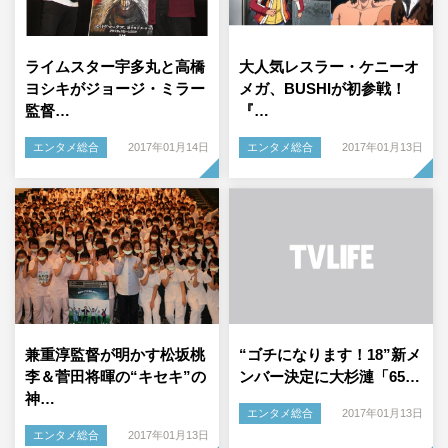
ライムスター宇多丸と高橋
大人気レスラー・ケニーオ
ヨシキがジョージ・ミラー
メガ、BUSHIが初参戦！
監督…
『…
エンタメ総合
2017年01月14日
エンタメ総合
2017年01月13日
兼重淳監督が明かす松坂桃
“ゴチになります！18”新メ
李＆菅田将暉の“キセキ”の
ンバー決定に大杉漣「65…
神…
エンタメ総合
2017年01月13日
エンタメ総合
2017年01月13日