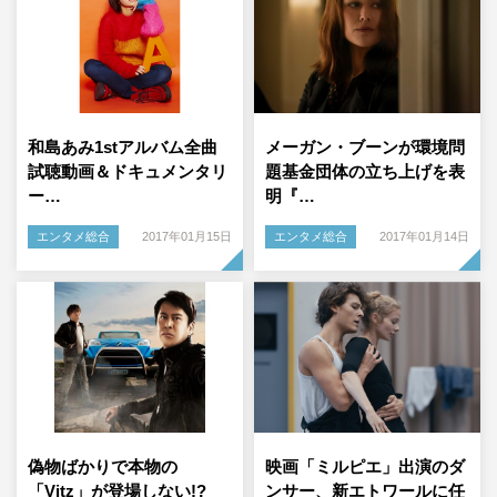
和島あみ1stアルバム全曲
メーガン・ブーンが環境問
試聴動画＆ドキュメンタリ
題基金団体の立ち上げを表
ー…
明『…
エンタメ総合
2017年01月15日
エンタメ総合
2017年01月14日
偽物ばかりで本物の
映画「ミルピエ」出演のダ
「Vitz」が登場しない!?
ンサー、新エトワールに任