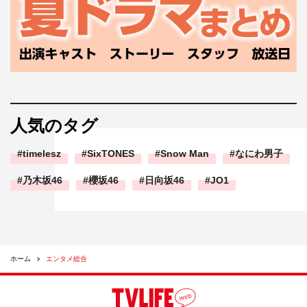
人気のタグ
timelesz
SixTONES
Snow Man
なにわ男子
乃木坂46
櫻坂46
日向坂46
JO1
ホーム
エンタメ総合