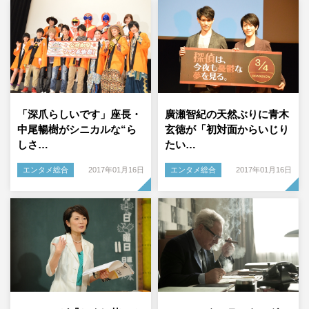
「深爪らしいです」座長・
廣瀬智紀の天然ぶりに青木
中尾暢樹がシニカルな“ら
玄徳が「初対面からいじり
しさ…
たい…
エンタメ総合
2017年01月16日
エンタメ総合
2017年01月16日