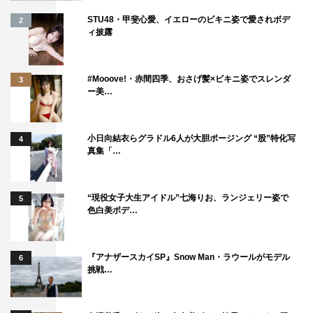
STU48・甲斐心愛、イエローのビキニ姿で愛されボデ
2
ィ披露
#Mooove!・赤間四季、おさげ髪×ビキニ姿でスレンダ
3
ー美…
小日向結衣らグラドル6人が大胆ポージング “股”特化写
4
真集「…
“現役女子大生アイドル”七海りお、ランジェリー姿で
5
色白美ボデ…
『アナザースカイSP』Snow Man・ラウールがモデル
6
挑戦…