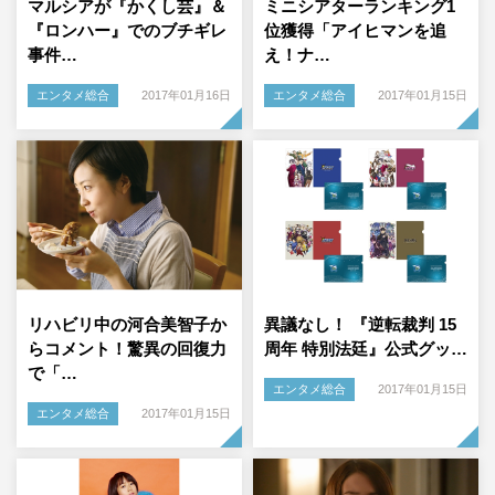
マルシアが『かくし芸』＆
ミニシアターランキング1
『ロンハー』でのブチギレ
位獲得「アイヒマンを追
事件…
え！ナ…
エンタメ総合
2017年01月16日
エンタメ総合
2017年01月15日
リハビリ中の河合美智子か
異議なし！ 『逆転裁判 15
らコメント！驚異の回復力
周年 特別法廷』公式グッ…
で「…
エンタメ総合
2017年01月15日
エンタメ総合
2017年01月15日