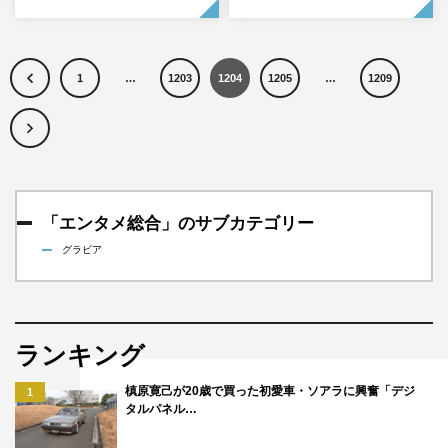
1
…
1203
1204
1205
…
1209
「エンタメ総合」のサブカテゴリー
グラビア
ランキング
槙原寛己が20歳で買った初愛車・ソアラに興奮「デジ
1
タルパネル…