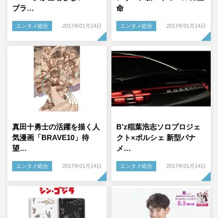
ブラ…
命
エンタメ総合
2017年01月14日
エンタメ総合
2017年01月14日
真田十勇士の活躍を描く人
B’z稲葉浩志ソロプロジェ
気漫画「BRAVE10」待
クト×ポルシェ 新型パナ
望…
メ…
エンタメ総合
2017年01月14日
エンタメ総合
2017年01月14日