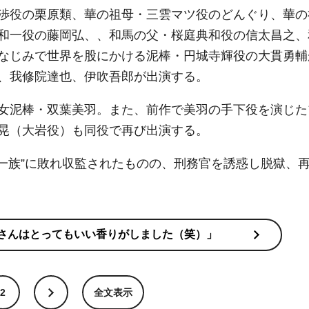
渉役の栗原類、華の祖母・三雲マツ役のどんぐり、華の
和一役の藤岡弘、、和馬の父・桜庭典和役の信太昌之、
なじみで世界を股にかける泥棒・円城寺輝役の大貫勇輔
、我修院達也、伊吹吾郎が出演する。
女泥棒・双葉美羽。また、前作で美羽の手下役を演じた
晃（大岩役）も同役で再び出演する。
の一族”に敗れ収監されたものの、刑務官を誘惑し脱獄、
さんはとってもいい香りがしました（笑）」
2
全文表示