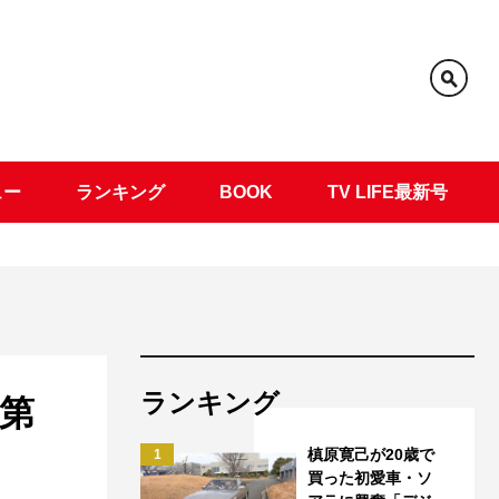
ュー
ランキング
BOOK
TV LIFE最新号
ランキング
第
槙原寛己が20歳で
1
買った初愛車・ソ