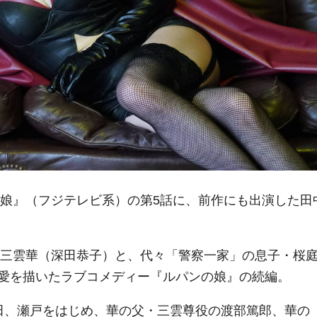
の娘』（フジテレビ系）の第5話に、前作にも出演した田
娘・三雲華（深田恭子）と、代々「警察一家」の息子・桜
愛を描いたラブコメディー『ルパンの娘』の続編。
田、瀬戸をはじめ、華の父・三雲尊役の渡部篤郎、華の