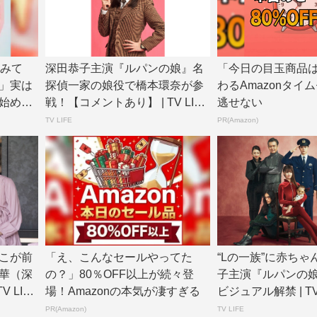
てみて
深田恭子主演『ルパンの娘』名
「今日の目玉商品
」実は
探偵一家の娘役で橋本環奈が参
わるAmazonタイ
始めま
戦！【コメントあり】 | TV LIFE
逃せない
w...
TV LIFE
PR(Amazon)
こが前
「え、こんなセールやってた
“Lの一族”に赤ちゃ
華（深
の？」80％OFF以上が続々登
子主演『ルパンの
 LIFE
場！Amazonの本気が凄すぎる
ビジュアル解禁 | TV L
PR(Amazon)
TV LIFE