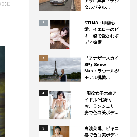
アラに興奮「デジ
月05日
タルパネル…
STU48・甲斐心
2
愛、イエローのビ
キニ姿で愛されボ
ディ披露
『アナザースカイ
3
SP』Snow
Man・ラウールが
モデル挑戦…
“現役女子大生ア
4
イドル”七海り
お、ランジェリー
姿で色白美ボデ…
白濱美兎、ビキニ
5
姿で色白美ボディ