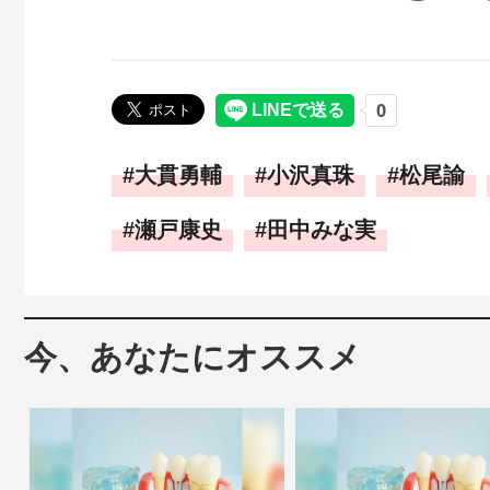
大貫勇輔
小沢真珠
松尾諭
瀬戸康史
田中みな実
今、あなたにオススメ