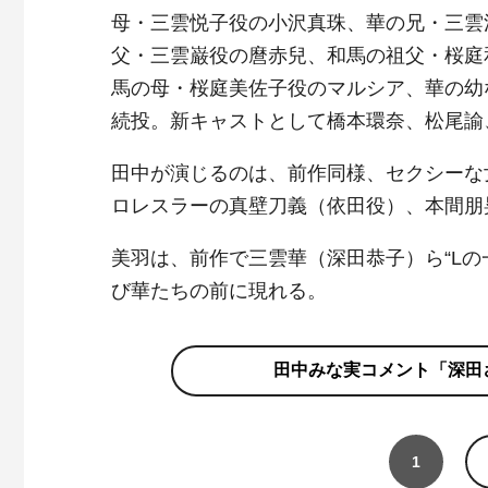
母・三雲悦子役の小沢真珠、華の兄・三雲
父・三雲巌役の麿赤兒、和馬の祖父・桜庭
馬の母・桜庭美佐子役のマルシア、華の幼
続投。新キャストとして橋本環奈、松尾諭
田中が演じるのは、前作同様、セクシーな
ロレスラーの真壁刀義（依田役）、本間朋
美羽は、前作で三雲華（深田恭子）ら“L
び華たちの前に現れる。
田中みな実コメント「深田
1