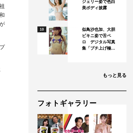
ジェリー姿で色白
祖
美ボディ披露
和
が
似鳥沙也加、大胆
10
ビキニ姿で舌ペ
ロ デジタル写真
プ
集「ブチ上げ極…
再
もっと見る
フォトギャラリー