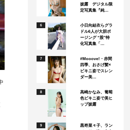
披露 デジタル限
定写真集『純…
小日向結衣らグラ
6
ドル6人が大胆ポ
ージング “股”特
化写真集「…
#Mooove!・赤間
7
四季、おさげ髪×
ビキニ姿でスレン
ダー美…
中
高崎かなみ、葡萄
8
色ビキニ姿で美ヒ
庭
ップ披露
黒嵜菜々子、ラン
9