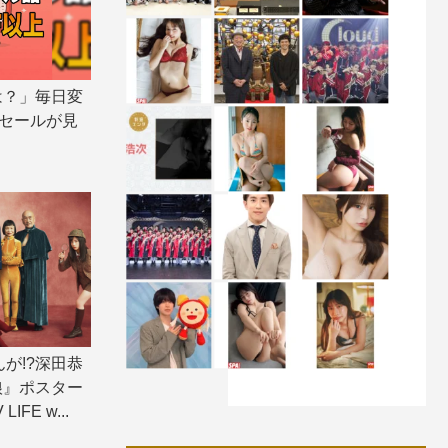
は？」毎日変
ムセールが見
んが!?深田恭
娘』ポスター
IFE w...