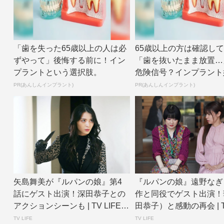
「歯を失った65歳以上の人は必
65歳以上の方は確認し
ずやって」後悔する前に！イン
「歯を抜いたまま放置…
プラントという選択肢。
危険信号？インプラント
せんか？
PR(あんしんインプラント)
PR(あんしんインプラント)
矢島舞美が『ルパンの娘』第4
『ルパンの娘』遠野なぎ
話にゲスト出演！深田恭子との
作と同役でゲスト出演！
アクションシーンも | TV LIFE w
田恭子）と感動の再会 | TV
e...
w...
TV LIFE
TV LIFE