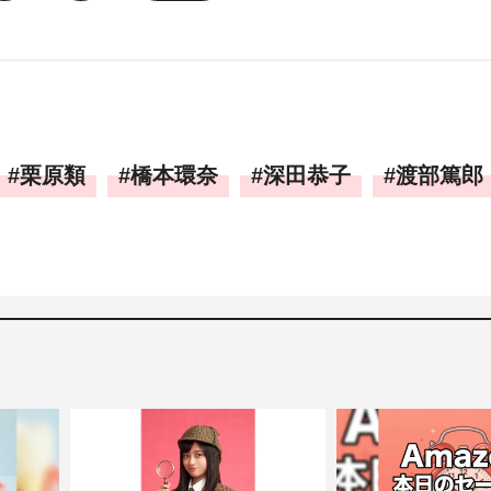
栗原類
橋本環奈
深田恭子
渡部篤郎