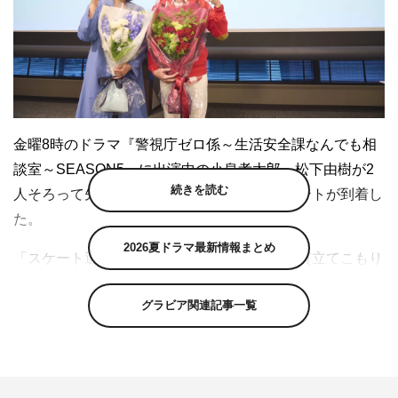
金曜8時のドラマ『警視庁ゼロ係～生活安全課なんでも相
談室～SEASON5』に出演中の小泉孝太郎、松下由樹が2
続きを読む
人そろって先日クランクアップ。感謝のコメントが到着し
た。
2026夏ドラマ最新情報まとめ
「スケート選手殺人事件」や「進学校での人質立てこもり
事件」、そしてゼロ係メンバーである文平（戸塚純貴）が
グラビア関連記事一覧
指名手配となった事件など、今回もさまざまな難事件を解
決してきたが、物語もついにクライマックスに突入。
主役・小早川冬彦を演じた小泉孝太郎、寺田寅三を演じた
松下由樹の冬寅コンビが、2人そろってクランクアップを