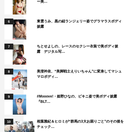
ー美…
9話・10話ゲスト：近藤芳正、小木茂光、長谷川朝晴、金
澤美穂、片岡富枝、鼓太郎、松田慎也、内海誠子
東雲うみ、黒の紐ランジェリー姿でグラマラスボディ
6
公式サイト：
https://www.tv-tokyo.co.jp/zerogakari5/
披露
ちとせよしの、レースのセクシー衣装で美ボディ披
7
露 デジタル写…
©テレビ東京
美澄衿依、“美脚戦士えりいちゃん”に変身してマシュ
8
マロボディ…
#Mooove!・姫野ひなの、ビキニ姿で美ボディ披露
9
『BLT…
小泉孝太郎
松下由樹
相葉雅紀＆ヒロミが“群馬の3大お困りごと”のその後を
10
チェック…