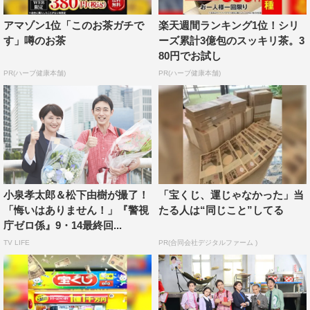
ないでやれるというのは、すごく恵まれているなって思っ
アマゾン1位「このお茶ガチで
楽天週間ランキング1位！シリ
ています。
す」噂のお茶
ーズ累計3億包のスッキリ茶。3
小泉さんとこうやって長く共演させていただいて、もう1
80円でお試し
つ上の、新たなステージを見ることができたというのもと
PR(ハーブ健康本舗)
PR(ハーブ健康本舗)
てもうれしかったですし、また皆さんとお仕事できて本当
にうれしかったです。
次のステージに上がりましたので、また次、お会いできる
のを楽しみにしています！
小泉孝太郎＆松下由樹が撮了！
「宝くじ、運じゃなかった」当
＜小泉孝太郎 コメント＞
「悔いはありません！」『警視
たる人は“同じこと”してる
庁ゼロ係』9・14最終回...
寅三先輩泣かせないでくださいよ！（笑）皆さんまずは、
TV LIFE
PR(合同会社デジタルファーム )
緊急事態宣言の最中、「たいへん良くできました！」。
僕はお気楽に、伸び伸びと自由に楽しく冬彦を演じさせて
もらっているんですけど、それは、ずっと支えてくださる
スタッフの皆さんがいるからこそだとあらためて感じまし