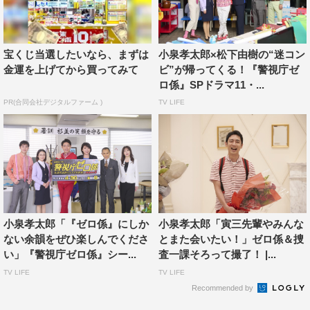
た。
そして、このシーズン5で何を一番感じたかというと、僕
は、なんて素晴らしい女優さんとコンビを組めたのだろ
宝くじ当選したいなら、まずは
小泉孝太郎×松下由樹の“迷コン
金運を上げてから買ってみて
ビ”が帰ってくる！『警視庁ゼ
う、ということです。
ロ係』SPドラマ11・...
松下由樹さんという素晴らしい女優さんが隣にいてくれる
PR(合同会社デジタルファーム )
TV LIFE
からこそ、冬彦のお気楽な芝居を僕は演じることができて
いる。松下由樹さんがいなければ絶対にここまで来られな
かったと思うし、僕も初めて見る景色がいっぱいあったの
で、何よりも一番は、いつも隣にいて僕を大きな、大きな
愛で包んでくれている寅三先輩に感謝です。
そして、どうにかゴールまで来られたことうれしいです
小泉孝太郎「『ゼロ係』にしか
小泉孝太郎「寅三先輩やみんな
し、欲をかいちゃいますけど、来年、寅年なので！ また
ない余韻をぜひ楽しんでくださ
とまた会いたい！」ゼロ係＆捜
来年、ぜひ皆さんとお会いしたいと思います！ ありがと
い」『警視庁ゼロ係』シー...
査一課そろって撮了！ |...
うございました！
TV LIFE
TV LIFE
Recommended by