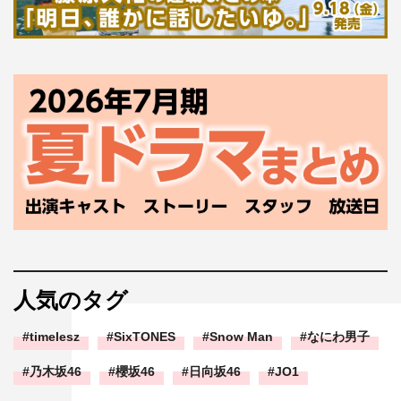
人気のタグ
timelesz
SixTONES
Snow Man
なにわ男子
乃木坂46
櫻坂46
日向坂46
JO1