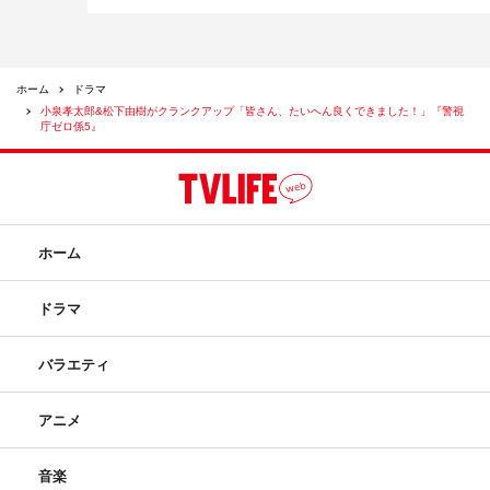
ホーム
ドラマ
小泉孝太郎&松下由樹がクランクアップ「皆さん、たいへん良くできました！」『警視
庁ゼロ係5』
ホーム
ドラマ
バラエティ
アニメ
音楽