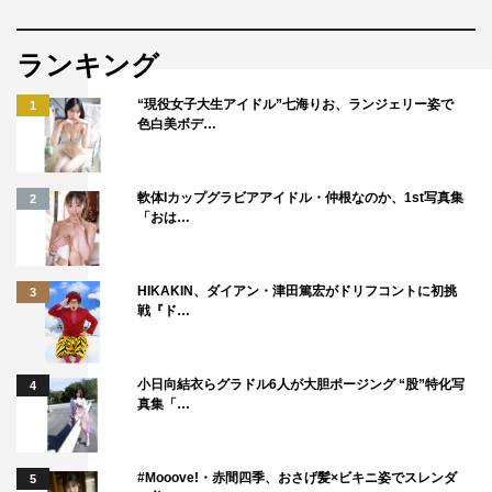
ランキング
“現役女子大生アイドル”七海りお、ランジェリー姿で
1
色白美ボデ…
軟体Iカップグラビアアイドル・仲根なのか、1st写真集
2
「おは…
HIKAKIN、ダイアン・津田篤宏がドリフコントに初挑
3
金曜8時のドラマ『警視庁ゼロ係～生活安全課なんでも相
戦『ド…
談室～SEASON5』
テレビ東京系 毎週（金）後8・00
小日向結衣らグラドル6人が大胆ポージング “股”特化写
4
真集「…
出演：小泉孝太郎、松下由樹、安達祐実、戸塚純貴、石田
明（NON STYLE）、本宮泰風 ／石丸謙二郎、加藤茶、中
山美穂、片岡鶴太郎
#Mooove!・赤間四季、おさげ髪×ビキニ姿でスレンダ
5