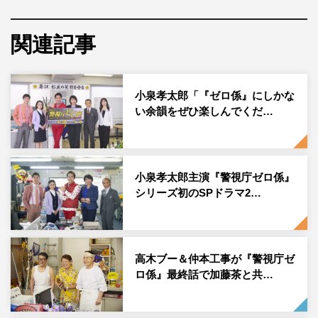
迎えた。
関連記事
まずは松下がシリーズへの熱い思いとスタッフへの感謝を
涙ながらに伝え、小泉も「寅三先輩泣かせないでください
よ！」との冬彦節のツッコミで続き、スタッフはもちろ
小泉孝太郎「『ゼロ係』にしかな
ん、バディの松下への感謝を語った。
い余韻をぜひ楽しんでくだ…
6月25日（金）放送の第9話では、冬彦の元にマリオネッ
トを名乗る人物から犯行予告が届き、再び脳を抜き取られ
小泉孝太郎主演『警視庁ゼロ係』
た女性の遺体が見つかる。10年前にも同様に脳がない3人
シリーズ初のSPドラマ2…
の女性の遺体が見つかる未解決事件が起きていた中、冬彦
は全ての遺体が身元不明であることから犯人は身寄りのな
い女性を狙ったのではないかと捜査を開始。すると、被害
高木ブー＆仲本工事が『警視庁ゼ
女性たちの過去にはある共通点が。さらに、一匹の亀が事
ロ係』最終話で加藤茶と共…
件を新たな展開へと導き…。冬彦たちゼロ係が謎多き未解
決事件の闇に挑む。