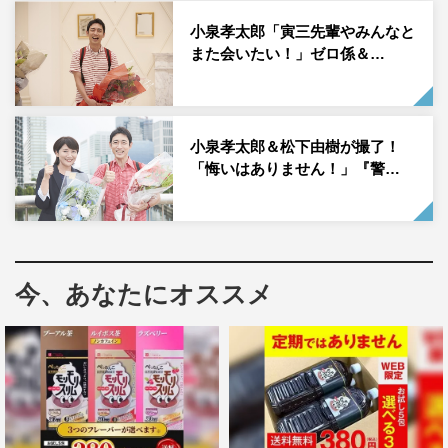
小泉孝太郎「寅三先輩やみんなと
また会いたい！」ゼロ係＆…
小泉孝太郎＆松下由樹が撮了！
「悔いはありません！」『警…
今、あなたにオススメ
＜松下由樹 コメント＞
皆さんお疲れさまでした！ ありがとうございました！
シリーズものですと、キャストはもちろん、スタッフが変
わることも多いですが、ゼロ係のようにシーズン1からプ
ロデューサー、監督、技術の皆さん、チーフの方が変わら