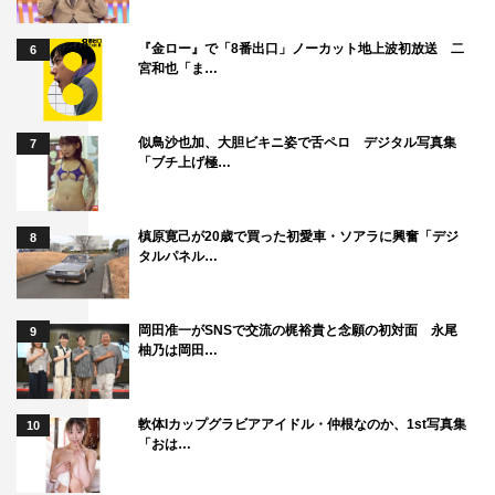
『金ロー』で「8番出口」ノーカット地上波初放送 二
6
宮和也「ま…
似鳥沙也加、大胆ビキニ姿で舌ペロ デジタル写真集
7
「ブチ上げ極…
槙原寛己が20歳で買った初愛車・ソアラに興奮「デジ
8
タルパネル…
岡田准一がSNSで交流の梶裕貴と念願の初対面 永尾
9
柚乃は岡田…
軟体Iカップグラビアアイドル・仲根なのか、1st写真集
10
「おは…