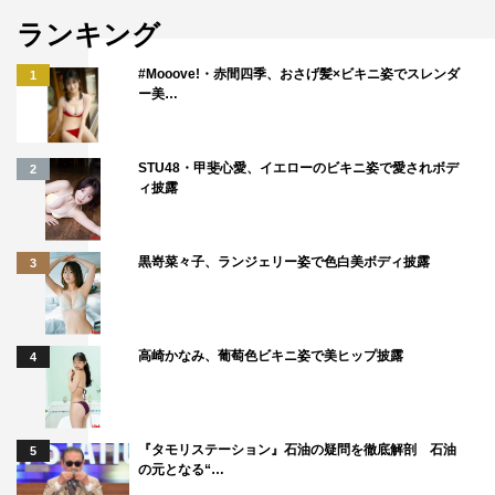
ランキング
#Mooove!・赤間四季、おさげ髪×ビキニ姿でスレンダ
1
ー美…
STU48・甲斐心愛、イエローのビキニ姿で愛されボデ
2
ィ披露
黒嵜菜々子、ランジェリー姿で色白美ボディ披露
3
高崎かなみ、葡萄色ビキニ姿で美ヒップ披露
4
『タモリステーション』石油の疑問を徹底解剖 石油
5
の元となる“…