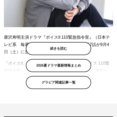
唐沢寿明主演ドラマ『ボイスII 110緊急指令室』（日本テ
レビ系 毎週（土）後10・00～10・54）の第7話が9月4
続きを読む
日（土）に放送される。
『ボイスII』は、2019年7月に放送された『ボイス 110緊
2026夏ドラマ最新情報まとめ
急指令室』の続編。緊急指令室“ECU”を舞台に、通報か
ら“3分で現場到着、5分現場確認、10分で検挙”を掲げる捜
グラビア関連記事一覧
査官たちの活躍を描くタイムリミットサスペンス。
第7話は、石川透（増田貴久）の眼前に県警本部長の死体
が…という怒涛の展開で幕を開ける。透は犯人を死なせて
しまった過去があり、感情が高ぶったり、精神的に追い詰