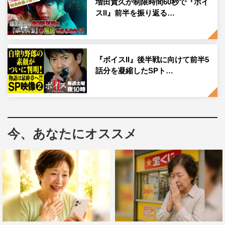
増田貴久が制限時間60秒で『ボイ
スII』前半を振り返る…
ボイスII
唐沢寿明
増田貴久
『ボイスII』後半戦に向けて前半5
話分を凝縮したSPト…
安藤政信
真木よう子
今、あなたにオススメ