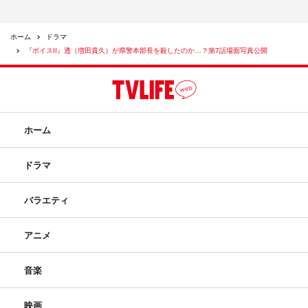
ホーム
ドラマ
『ボイスII』透（増田貴久）が県警本部長を殺したのか…？第7話場面写真公開
ホーム
ドラマ
バラエティ
アニメ
音楽
映画