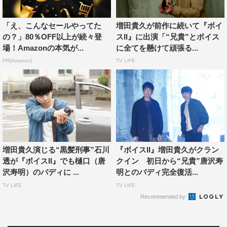
「え、こんなセールやってた
増田貴久が前作に続いて『ボイ
の？」80％OFF以上が続々登
スII』に出演「“兄貴”とボイス
場！Amazonの本気が...
に全てを懸けて頑張る...
PR(Amazon)
TV LIFE
増田貴久演じる“黒髪刑事”石川
『ボイスII』増田貴久がクラン
透が『ボイスII』でも樋口（唐
クイン 初日から“兄貴”唐沢寿
沢寿明）のバディに ...
明とのバディ完全復活...
TV LIFE
TV LIFE
Recommended by