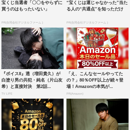
宝くじ当選者「〇〇をやらずに
“宝くじは運じゃなかった”当た
買うのはもったいない」
る人の“共通点”を知っただけ
PR(合同会社デジタルファーム )
PR(合同会社デジタルファーム )
『ボイスII』透（増田貴久）が
「え、こんなセールやってた
白塗り男の共犯・純名（片山友
の？」80％OFF以上が続々登
希）と直接対決 第2話...
場！Amazonの本気が...
TV LIFE
PR(Amazon)