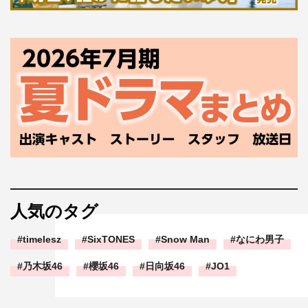
人気のタグ
timelesz
SixTONES
Snow Man
なにわ男子
乃木坂46
櫻坂46
日向坂46
JO1