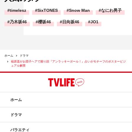
timelesz
SixTONES
Snow Man
なにわ男子
乃木坂46
櫻坂46
日向坂46
JO1
ホーム
ドラマ
福原遥がお団子ヘアで困り顔『アンラッキーガール！』占いがモチーフのポスタービジ
ュアル解禁
ホーム
ドラマ
バラエティ