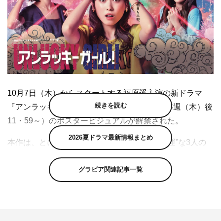
10月7日（木）からスタートする福原遥主演の新ドラマ
続きを読む
『アンラッキーガール！』（日本テレビ系 毎週（木）後
11・59～）のポスタービジュアルが解禁された。
2026夏ドラマ最新情報まとめ
本作は、とにかくツイてなさすぎる“世界一不運”な3人の
女性たちが次々にトラブルに巻き込まれながらも、幸せを
グラビア関連記事一覧
掴もうと奮闘していくアンラッキーコメディ。あらゆる運
がゼロの主人公・福良幸役の福原と共に世界一不運な女性
として、男運、対人運ゼロの朝倉香役で若月佑美、仕事運
ゼロの綾波樹役で高梨臨が出演する。