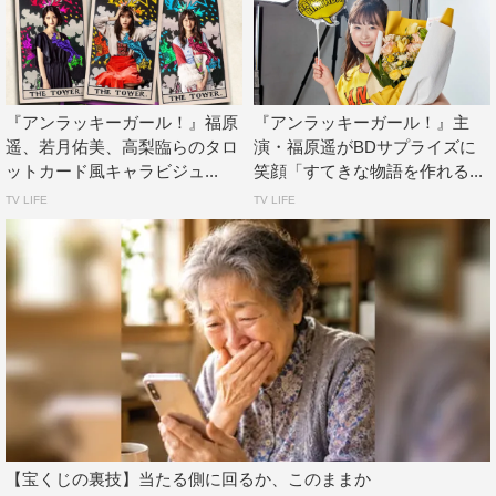
『アンラッキーガール！』福原
『アンラッキーガール！』主
遥、若月佑美、高梨臨らのタロ
演・福原遥がBDサプライズに
ットカード風キャラビジュ...
笑顔「すてきな物語を作れる...
TV LIFE
TV LIFE
【宝くじの裏技】当たる側に回るか、このままか