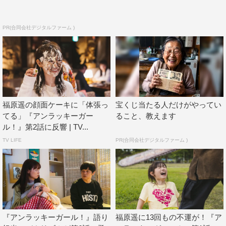
PR(合同会社デジタルファーム )
福原遥の顔面ケーキに「体張っ
宝くじ当たる人だけがやってい
てる」『アンラッキーガー
ること、教えます
ル！』第2話に反響 | TV...
TV LIFE
PR(合同会社デジタルファーム )
『アンラッキーガール！』語り
福原遥に13回もの不運が！『ア