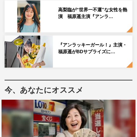
毎週木曜 後11・59～
高梨臨が“世界一不運”な女性を熱
この記事の写真
演 福原遥主演『アンラ…
『アンラッキーガール！』主演・
福原遥がBDサプライズに…
今、あなたにオススメ
アンラッキーガール！
バカリズム
板垣瑞生
生瀬勝久
福原遥
若月佑美
高梨臨