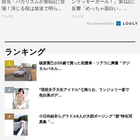
担当・バカリズムが第6話に登
ンラッキーガール！』第1話に
場！演じる役は放送で明ら...
反響「めっちゃ面白い」...
TV LIFE
TV LIFE
Recommended by
ランキング
槙原寛己が20歳で買った初愛車・ソアラに興奮「デジ
1
タルパネル…
“現役女子大生アイドル”七海りお、ランジェリー姿で
2
色白美ボデ…
小日向結衣らグラドル6人が大胆ポージング “股”特化写
3
真集「…