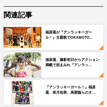
ポスタービジュアルは、毎回いろいろな占いが登場する本
作にちなみ、夜空に浮かぶ多数の星や太陽のイラストを背
関連記事
景に「今日も不運。明日も大凶。」というフレーズを配
置。キュートなお団子ヘアの福原を中心に、若月、高梨が
福原遥が『アンラッキーガー
困り顔を見せているビジュアルになっている。
ル！』主題歌でOKAMOTO…
さらに、3人の運命を翻弄するキーパーソン・指宿恵徳役
の生瀬勝久、朝倉香の彼氏・桜田卓海役の板垣瑞生、ドラ
マの語りを担当するバカリズムもビジュアルに登場。バカ
福原遥、撮影初日からアクション
リズムの指先から出る赤い光線が3人を包み込んでいる。
満載で泥まみれ『アンラッ…
脚本家として、魅力的な女性たち登場する作品を数多く手
掛けてきたバカリズムによる語りにも注目だ。
『アンラッキーガール！』福原
『アンラッキーガール！』
遥、若月佑美、高梨臨らのタ…
日本テレビ系
2021年10月7日（木）スタート