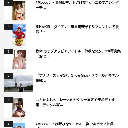
#Mooove!・赤間四季、おさげ髪×ビキニ姿でスレンダ
4
ー美…
HIKAKIN、ダイアン・津田篤宏がドリフコントに初挑
5
戦『ド…
軟体Iカップグラビアアイドル・仲根なのか、1st写真集
6
「おは…
『アナザースカイSP』Snow Man・ラウールがモデル
7
挑戦…
ちとせよしの、レースのセクシー衣装で美ボディ披
8
露 デジタル写…
#Mooove!・姫野ひなの、ビキニ姿で美ボディ披露
9